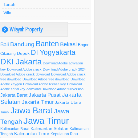
Tanah
Villa
Wilayah Property
)
Banten
Bandung
Bekasi
Bali
Bogor
DI Yogyakarta
Depok
Cikarang
DKI Jakarta
Download Adobe activation
key
Download Adobe crack
Download Adobe crack 2024
Download Adobe crack download
Download Adobe crack
free download
Download Adobe free download
Download
Adobe keygen
Download Adobe license key
Download
Adobe serial key
download Download Adobe full version
Jakarta
Jakarta Pusat
Jakarta Barat
Selatan
Jakarta Timur
Jakarta Utara
Jawa Barat
Jawa
Jambi
Jawa Timur
Tengah
Kalimantan Selatan
Kalimantan Barat
Kalimantan
Kalimantan Timur
Tengah
Kepulauan Riau