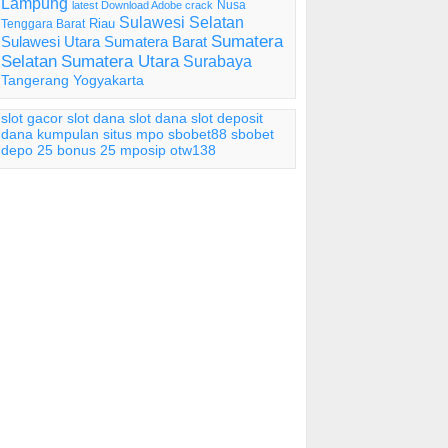
Lampung
Nusa
latest Download Adobe crack
Sulawesi Selatan
Riau
Tenggara Barat
Sumatera
Sulawesi Utara
Sumatera Barat
Selatan
Sumatera Utara
Surabaya
Tangerang
Yogyakarta
slot gacor
slot dana
slot dana
slot deposit
dana
kumpulan situs mpo
sbobet88
sbobet
depo 25 bonus 25
mposip
otw138