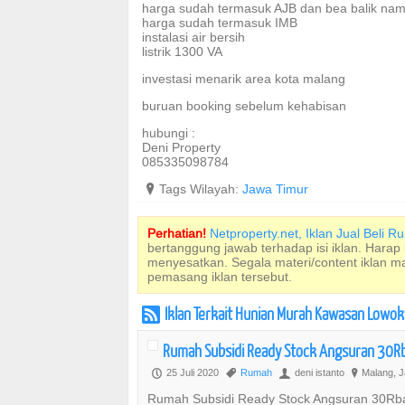
harga sudah termasuk AJB dan bea balik nama 
harga sudah termasuk IMB
instalasi air bersih
listrik 1300 VA
investasi menarik area kota malang
buruan booking sebelum kehabisan
hubungi :
Deni Property
085335098784
?
Tags Wilayah:
Jawa Timur
Perhatian!
Netproperty.net, Iklan Jual Beli 
bertanggung jawab terhadap isi iklan. Harap
menyesatkan. Segala materi/content iklan 
pemasang iklan tersebut.
Iklan Terkait Hunian Murah Kawasan Lowo
r
Rumah Subsidi Ready Stock Angsuran 30R
25 Juli 2020
Rumah
deni istanto
Malang, J
P
,
U
?
Rumah Subsidi Ready Stock Angsuran 30Rba