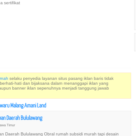
sertifikat
Rumah
selaku penyedia layanan situs pasang iklan baris tidak
 berhati-hati dan bijaksana dalam menanggapi iklan yang
maupun banner iklan sepenuhnya menjadi tanggung jawab
kwaru Malang Amani Land
ban Daerah Bululawang
awa Timur
n Daerah Bululawang Obral rumah subsidi murah tapi desain