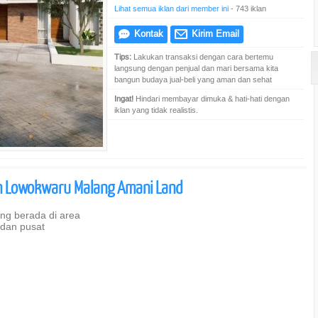
Lihat semua iklan dari member ini
- 743 iklan
Kontak
Kirim Email
e
@
Tips:
Lakukan transaksi dengan cara bertemu
langsung dengan penjual dan mari bersama kita
bangun budaya jual-beli yang aman dan sehat
Ingat!
Hindari membayar dimuka & hati-hati dengan
iklan yang tidak realistis.
 Lowokwaru Malang Amani Land
g berada di area
 dan pusat