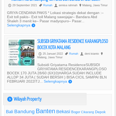
29 September 2021
Rumah
annisa rahmah
Malang, Jawa Timur
P
,
U
?
GRIYA CENDANA PAKIS * Lokasi strategis dekat dengan :–
Exit toll pakis– Exit toll Malang sawojajar– Bandara Abd
Shaleh 3 menit ke– Pasar madyopuro– Pasar...
Selengkapnya
)
SUBSIDI GRIYATAMA RESIDENCE KARANGPLOSO
BOCEK KOTA MALANG
25 Januari 2022
Rumah
deni istanto
P
,
U
?
Malang, Jawa Timur
Subsidi Griyatama ResidenceSUBSIDI
GRIYATAMA RESIDENCEKARANGPLOSO
BOCEK 170 JUTA 28/60 (6X10)HARGA SUDAH INCLUDE
ALLDP 34 JUTA ( SUDAH BERSIH ) BISA CICIL SAMPAI BLN
FEBRUARI 2022ITJ...
Selengkapnya
)
Wilayah Property
)
Banten
Bandung
Bekasi
Bali
Bogor
Depok
Cikarang