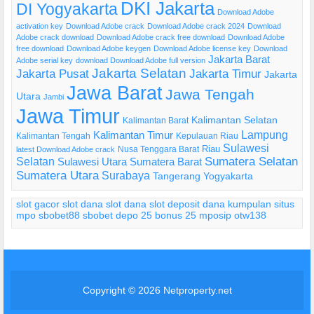
DKI Jakarta
DI Yogyakarta
Download Adobe
activation key
Download Adobe crack
Download Adobe crack 2024
Download
Adobe crack download
Download Adobe crack free download
Download Adobe
free download
Download Adobe keygen
Download Adobe license key
Download
Jakarta Barat
Adobe serial key
download Download Adobe full version
Jakarta Selatan
Jakarta Pusat
Jakarta Timur
Jakarta
Jawa Barat
Jawa Tengah
Utara
Jambi
Jawa Timur
Kalimantan Selatan
Kalimantan Barat
Lampung
Kalimantan Timur
Kalimantan Tengah
Kepulauan Riau
Sulawesi
Riau
Nusa Tenggara Barat
latest Download Adobe crack
Selatan
Sumatera Selatan
Sulawesi Utara
Sumatera Barat
Sumatera Utara
Surabaya
Tangerang
Yogyakarta
slot gacor
slot dana
slot dana
slot deposit dana
kumpulan situs
mpo
sbobet88
sbobet
depo 25 bonus 25
mposip
otw138
Copyright © 2026
Netproperty.net