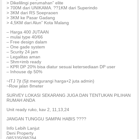
> Dikelilingi perumahan” elite
> 700M dari UNIKAMA. ??1KM dari Superindo
> 3KM dari RS Soepraoen
> 3KM ke Pasar Gadang
> 4,5KM dari Alun” Kota Malang
– Harga 400 JUTAAN
– mulai type 40/66
– Free design dalam
– One gade system
– Scurity 24 jam
– Legalitas aman
– Shm+imb ready
– KPR DP 20% bisa diatur sesuai ketersediaan DP user
– Inhouse dp 50%
~ITJ 7jt (5jt mengurangi harga+2 juta admin)
~Row jalan 8meter
SURVEY LOKASI SEKARANG JUGA DAN TENTUKAN PILIHAN
RUMAH ANDA
Unit ready ruko, kav 2, 11,13,24
JANGAN TUNGGU SAMPAI HABIS ????
Info Lebih Lanjut
Deni Property
085335098784