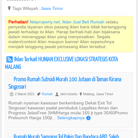
?
Tags Wilayah:
Jawa Timur
Perhatian!
Netproperty.net, Iklan Jual Beli Rumah
selaku
penyedia layanan situs pasang iklan baris tidak bertanggung
jawab terhadap isi iklan. Harap berhati-hati dan bijaksana
dalam menanggapi iklan yang menyesatkan. Segala
materi/content iklan maupun banner iklan sepenuhnya
menjadi tanggung jawab pemasang iklan tersebut.
Iklan Terkait HUNIAN EXCLUSIVE LOKASI STRATEGIS KOTA
r
MALANG
Promo Rumah Subsidi Murah 100 Jutaan di Taman Kirana
Singosari
2 Maret 2021
Rumah
deni istanto
Malang, Jawa Timur
P
,
U
?
Rumah nyaman kawasan berkembang Dekat Exit Tol
Singosari kawasan padat penduduk Legalitas Aman dan
Progress JelasFree SHMHarga mulai 165 jt type 30/60Promo
Prelounch Harga 100jt...
Selengkapnya
)
Rumah Murah Samping Tol Pakis Dan Bandara ABD. Saleh