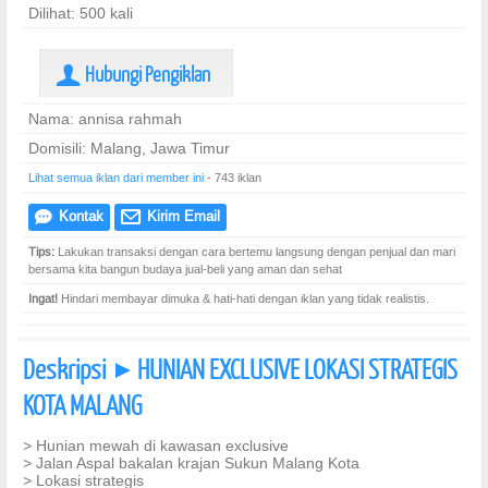
Dilihat: 500 kali
Hubungi Pengiklan
U
Nama: annisa rahmah
Domisili: Malang, Jawa Timur
Lihat semua iklan dari member ini
- 743 iklan
Kontak
Kirim Email
e
@
Tips:
Lakukan transaksi dengan cara bertemu langsung dengan penjual dan mari
bersama kita bangun budaya jual-beli yang aman dan sehat
Ingat!
Hindari membayar dimuka & hati-hati dengan iklan yang tidak realistis.
Deskripsi
HUNIAN EXCLUSIVE LOKASI STRATEGIS
]
KOTA MALANG
> Hunian mewah di kawasan exclusive
> Jalan Aspal bakalan krajan Sukun Malang Kota
> Lokasi strategis