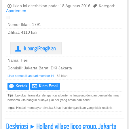
P
Iklan ini diterbitkan pada: 18 Agustus 2016
,
Kategori:
Apartemen
Nomor Iklan: 1791
Dilihat: 4110 kali
Hubungi Pengiklan
U
Nama: Heri
Domisili: Jakarta Barat, DKI Jakarta
Lihat semua iklan dari member ini
- 82 iklan
Kontak
Kirim Email
e
@
Tips:
Lakukan transaksi dengan cara bertemu langsung dengan penjual dan mari
bersama kita bangun budaya jual-beli yang aman dan sehat
Ingat!
Hindari membayar dimuka & hati-hati dengan iklan yang tidak realistis.
Deskripsi
Holland village lippo group, Jakarta
]