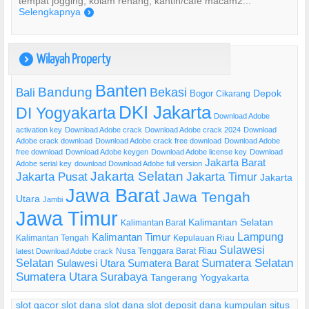
tempat jogging, kolam renang, kantin/cafe macam2...
Selengkapnya
)
Wilayah Property
)
Banten
Bandung
Bekasi
Bali
Bogor
Depok
Cikarang
DKI Jakarta
DI Yogyakarta
Download Adobe
activation key
Download Adobe crack
Download Adobe crack 2024
Download
Adobe crack download
Download Adobe crack free download
Download Adobe
free download
Download Adobe keygen
Download Adobe license key
Download
Jakarta Barat
Adobe serial key
download Download Adobe full version
Jakarta Selatan
Jakarta Pusat
Jakarta Timur
Jakarta
Jawa Barat
Jawa Tengah
Utara
Jambi
Jawa Timur
Kalimantan Selatan
Kalimantan Barat
Lampung
Kalimantan Timur
Kalimantan Tengah
Kepulauan Riau
Sulawesi
Riau
Nusa Tenggara Barat
latest Download Adobe crack
Selatan
Sumatera Selatan
Sulawesi Utara
Sumatera Barat
Sumatera Utara
Surabaya
Tangerang
Yogyakarta
slot gacor
slot dana
slot dana
slot deposit dana
kumpulan situs