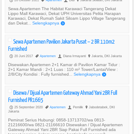
P
,
U
?
Sewa Apartemen The Habitat Karawaci Tangerang Dekat
Lippo Mall Karawaci, Dekat UPH Universitas Pelita Harapan
Karawaci, Dekat Rumah Sakit Siloam Lippo Village Tangerang
dan Dekat...
Selengkapnya
)
Sewa Apartemen Pavilion Jakarta Pusat – 2 BR 110m2
Furnished
20 Juni 2017
Apartemen
Diana Irmayanti
Jakarta, DKI Jakarta
P
,
U
?
Disewakan Apartemen 2+1 Kamar di Pavilion Kamar Tidur :
2+1 Kamar Mandi : 2+1 Luas : 110 m² Tower/Lantai/View :
2/8/City Kondisi : Fully furnished...
Selengkapnya
)
Disewa / Dijual Apartemen Gateway Ahmad Yani 2BR Full
Furnished PR1665
25 September 2020
Apartemen
Pemilik
Jabodetabek, DKI
P
,
U
?
Jakarta
Peminat Serius Hubungi: 0858-13713702/wa 0813-
21216600/wa 0821-21166610 Disewakan / Dijual Apartemen
Gateway Ahmad Yani 2BR Siap Pakai Full Furnished ada