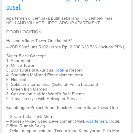
pusat
Apartemen di cempaka putih seberang ITC cempak mas
HOLLAND VILLAGE LIPPO GROUP APARTMENT
GOOD LOCATION
Holland Village Tower One lantai 51
2
– 2BR 93m
unit 5102 Harga Rp. 2.336.628.786 (include PPN)
Super Block Concept
1. Apartment
2. Office Tower
3. 200 suites of luxurious
Hotel
& Resort
4. Shopping Mall and Entertainment Area
5. Hospital
6. Sekolah international (Sekolah Pelita harapan)
7. Green lush Garden
8. Convention Hall for Word’s Best Events
9. Travel in style with Helicopter Service
Keuntungan Project Super Block Holland Village Tower One:
– Strata Tittle, HGB Murni
– Konsep Mixed Used Development (Mall,
Apartemen
, Hotel,
Office, Rumah Sakit).
– Dekat dengan pintu tol (Dalam kota, Kemayoran, Pulo Mas