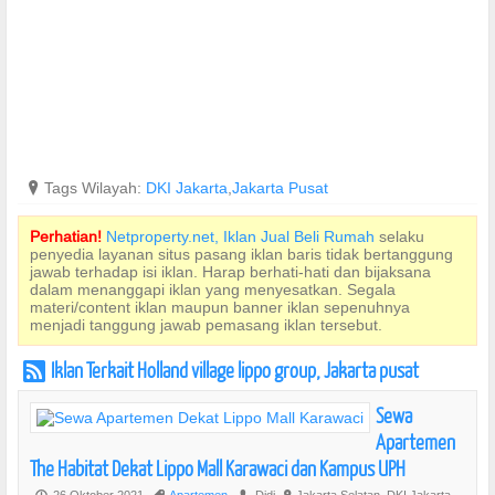
?
Tags Wilayah:
DKI Jakarta
,
Jakarta Pusat
Perhatian!
Netproperty.net, Iklan Jual Beli Rumah
selaku
penyedia layanan situs pasang iklan baris tidak bertanggung
jawab terhadap isi iklan. Harap berhati-hati dan bijaksana
dalam menanggapi iklan yang menyesatkan. Segala
materi/content iklan maupun banner iklan sepenuhnya
menjadi tanggung jawab pemasang iklan tersebut.
Iklan Terkait Holland village lippo group, Jakarta pusat
r
Sewa
Apartemen
The Habitat Dekat Lippo Mall Karawaci dan Kampus UPH
26 Oktober 2021
Apartemen
Didi
Jakarta Selatan, DKI Jakarta