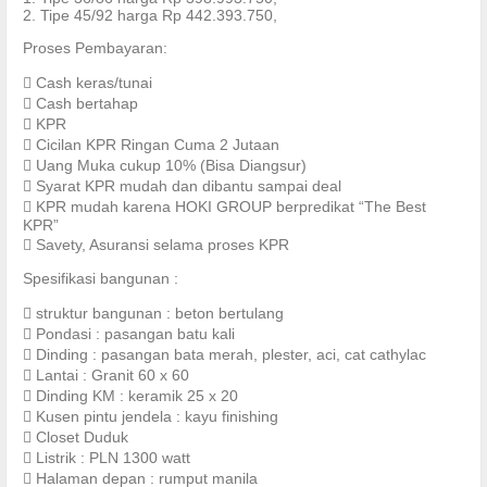
2. Tipe 45/92 harga Rp 442.393.750,
Proses Pembayaran:
 Cash keras/tunai
 Cash bertahap
 KPR
 Cicilan KPR Ringan Cuma 2 Jutaan
 Uang Muka cukup 10% (Bisa Diangsur)
 Syarat KPR mudah dan dibantu sampai deal
 KPR mudah karena HOKI GROUP berpredikat “The Best
KPR”
 Savety, Asuransi selama proses KPR
Spesifikasi bangunan :
 struktur bangunan : beton bertulang
 Pondasi : pasangan batu kali
 Dinding : pasangan bata merah, plester, aci, cat cathylac
 Lantai : Granit 60 x 60
 Dinding KM : keramik 25 x 20
 Kusen pintu jendela : kayu finishing
 Closet Duduk
 Listrik : PLN 1300 watt
 Halaman depan : rumput manila