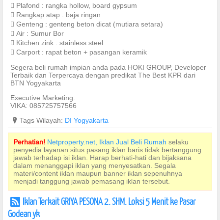
 Plafond : rangka hollow, board gypsum
 Rangkap atap : baja ringan
 Genteng : genteng beton dicat (mutiara setara)
 Air : Sumur Bor
 Kitchen zink : stainless steel
 Carport : rapat beton + pasangan keramik
Segera beli rumah impian anda pada HOKI GROUP, Developer
Terbaik dan Terpercaya dengan predikat The Best KPR dari
BTN Yogyakarta
Executive Marketing:
VIKA: 085725757566
?
Tags Wilayah:
DI Yogyakarta
Perhatian!
Netproperty.net, Iklan Jual Beli Rumah
selaku
penyedia layanan situs pasang iklan baris tidak bertanggung
jawab terhadap isi iklan. Harap berhati-hati dan bijaksana
dalam menanggapi iklan yang menyesatkan. Segala
materi/content iklan maupun banner iklan sepenuhnya
menjadi tanggung jawab pemasang iklan tersebut.
Iklan Terkait GRIYA PESONA 2. SHM. Loksi 5 Menit ke Pasar
r
Godean yk