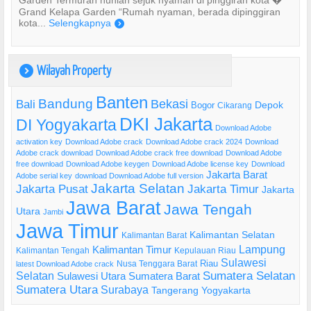
Garden Termurah hunian sejuk nyaman di pinggiran kota �”
Grand Kelapa Garden “Rumah nyaman, berada dipinggiran
kota...
Selengkapnya
)
Wilayah Property
)
Banten
Bandung
Bekasi
Bali
Bogor
Depok
Cikarang
DKI Jakarta
DI Yogyakarta
Download Adobe
activation key
Download Adobe crack
Download Adobe crack 2024
Download
Adobe crack download
Download Adobe crack free download
Download Adobe
free download
Download Adobe keygen
Download Adobe license key
Download
Jakarta Barat
Adobe serial key
download Download Adobe full version
Jakarta Selatan
Jakarta Pusat
Jakarta Timur
Jakarta
Jawa Barat
Jawa Tengah
Utara
Jambi
Jawa Timur
Kalimantan Selatan
Kalimantan Barat
Lampung
Kalimantan Timur
Kalimantan Tengah
Kepulauan Riau
Sulawesi
Riau
Nusa Tenggara Barat
latest Download Adobe crack
Selatan
Sumatera Selatan
Sulawesi Utara
Sumatera Barat
Sumatera Utara
Surabaya
Tangerang
Yogyakarta