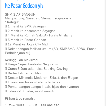
ke Pasar Godean yk
SHM SIAP BANGUN
Margoagung, Sayegan, Sleman, Yogyakarta
Strategis:
 1 menit ke SMK Sayegan
 2 Menit ke Kecamatan Sayegan
 4 Menit ke Rumah Sakit At-Turats Al Islamy
 5 Menit ke Pasar Godean
 12 Menit ke Jogja City Mall
 Dekat dengan fasilitas umum (SD, SMP,SMA, SPBU, Pusat
Perbelanjaan dll)
Keunggulan Maksimal
 Harga Super Fantastis Nego abis
 Cuma 5 Juta udah bisa Booking Cavling
 Berhadiah Taman Mini
 Desain Minimalis Moderen, Exlusif, dan Elegan
 Lokasi luar biasa strategis terbatas
 Pemandangan sangat indah, hijau dan nyaman
 Jalan 7-10 meter, mobil masuk
Pilihan type rumah :
1. Tipe 36/86 harga Rp 398.993.750,