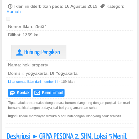
P
Iklan ini diterbitkan pada: 16 Agustus 2019
,
Kategori:
Rumah
Nomor Iklan: 25634
Dilihat: 1369 kali
Hubungi Pengiklan
U
Nama: hoki property
Domisili: yogyakarta, DI Yogyakarta
Lihat semua iklan dari member ini
- 109 iklan
Kontak
Kirim Email
e
@
Tips:
Lakukan transaksi dengan cara bertemu langsung dengan penjual dan mari
bersama kita bangun budaya jual-beli yang aman dan sehat
Ingat!
Hindari membayar dimuka & hati-hati dengan iklan yang tidak realistis.
Deskripsi
GRIYA PESONA 2. SHM. Loksi 5 Menit
]