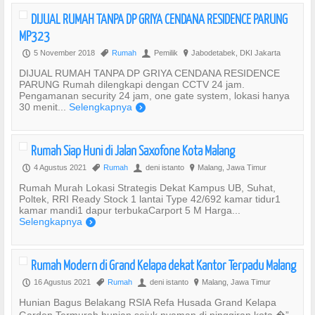
DIJUAL RUMAH TANPA DP GRIYA CENDANA RESIDENCE PARUNG
MP323
5 November 2018
Rumah
Pemilik
Jabodetabek, DKI Jakarta
P
,
U
?
DIJUAL RUMAH TANPA DP GRIYA CENDANA RESIDENCE
PARUNG Rumah dilengkapi dengan CCTV 24 jam.
Pengamanan security 24 jam, one gate system, lokasi hanya
30 menit...
Selengkapnya
)
Rumah Siap Huni di Jalan Saxofone Kota Malang
4 Agustus 2021
Rumah
deni istanto
Malang, Jawa Timur
P
,
U
?
Rumah Murah Lokasi Strategis Dekat Kampus UB, Suhat,
Poltek, RRI Ready Stock 1 lantai Type 42/692 kamar tidur1
kamar mandi1 dapur terbukaCarport 5 M Harga...
Selengkapnya
)
Rumah Modern di Grand Kelapa dekat Kantor Terpadu Malang
16 Agustus 2021
Rumah
deni istanto
Malang, Jawa Timur
P
,
U
?
Hunian Bagus Belakang RSIA Refa Husada Grand Kelapa