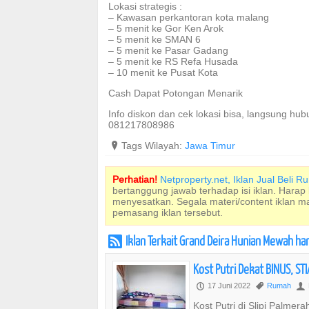
Lokasi strategis :
– Kawasan perkantoran kota malang
– 5 menit ke Gor Ken Arok
– 5 menit ke SMAN 6
– 5 menit ke Pasar Gadang
– 5 menit ke RS Refa Husada
– 10 menit ke Pusat Kota
Cash Dapat Potongan Menarik
Info diskon dan cek lokasi bisa, langsung hubu
081217808986
?
Tags Wilayah:
Jawa Timur
Perhatian!
Netproperty.net, Iklan Jual Beli 
bertanggung jawab terhadap isi iklan. Harap
menyesatkan. Segala materi/content iklan 
pemasang iklan tersebut.
Iklan Terkait Grand Deira Hunian Mewah h
r
Kost Putri Dekat BINUS, ST
17 Juni 2022
Rumah
P
,
U
Kost Putri di Slipi Palme