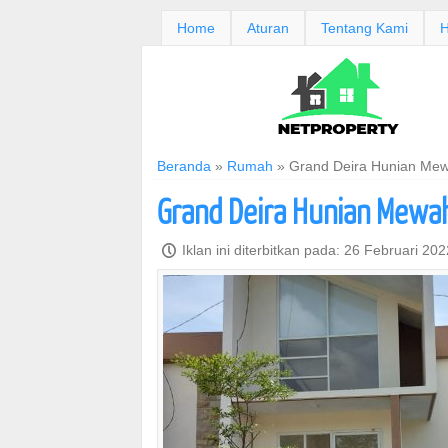
Home
Aturan
Tentang Kami
H
Beranda
»
Rumah
»
Grand Deira Hunian Me
Grand Deira Hunian Mewa
P
Iklan ini diterbitkan pada: 26 Februari 20