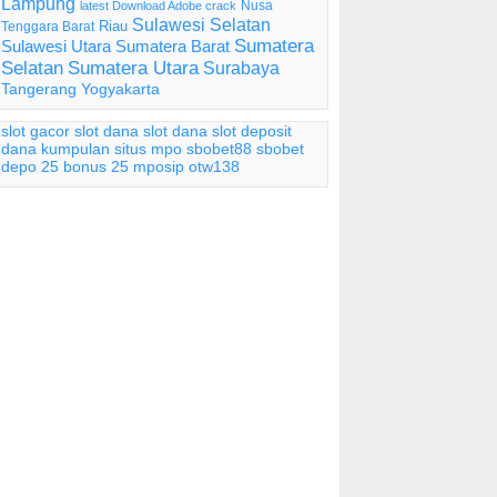
Lampung
Nusa
latest Download Adobe crack
Sulawesi Selatan
Riau
Tenggara Barat
Sumatera
Sulawesi Utara
Sumatera Barat
Selatan
Sumatera Utara
Surabaya
Tangerang
Yogyakarta
slot gacor
slot dana
slot dana
slot deposit
dana
kumpulan situs mpo
sbobet88
sbobet
depo 25 bonus 25
mposip
otw138