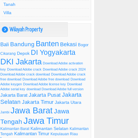
Tanah
Villa
Wilayah Property
)
Banten
Bandung
Bekasi
Bali
Bogor
DI Yogyakarta
Depok
Cikarang
DKI Jakarta
Download Adobe activation
key
Download Adobe crack
Download Adobe crack 2024
Download Adobe crack download
Download Adobe crack
free download
Download Adobe free download
Download
Adobe keygen
Download Adobe license key
Download
Adobe serial key
download Download Adobe full version
Jakarta
Jakarta Pusat
Jakarta Barat
Selatan
Jakarta Timur
Jakarta Utara
Jawa Barat
Jawa
Jambi
Jawa Timur
Tengah
Kalimantan Selatan
Kalimantan Barat
Kalimantan
Kalimantan Timur
Tengah
Kepulauan Riau