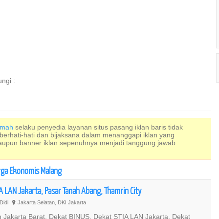
ngi :
Rumah
selaku penyedia layanan situs pasang iklan baris tidak
 berhati-hati dan bijaksana dalam menanggapi iklan yang
maupun banner iklan sepenuhnya menjadi tanggung jawab
arga Ekonomis Malang
IA LAN Jakarta, Pasar Tanah Abang, Thamrin City
Didi
Jakarta Selatan, DKI Jakarta
?
rah Jakarta Barat, Dekat BINUS, Dekat STIA LAN Jakarta, Dekat