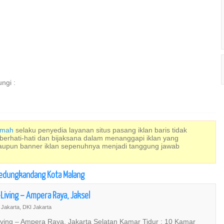
ngi :
Rumah
selaku penyedia layanan situs pasang iklan baris tidak
 berhati-hati dan bijaksana dalam menanggapi iklan yang
maupun banner iklan sepenuhnya menjadi tanggung jawab
 Kedungkandang Kota Malang
iving – Ampera Raya, Jaksel
Jakarta, DKI Jakarta
ving – Ampera Raya, Jakarta Selatan Kamar Tidur : 10 Kamar