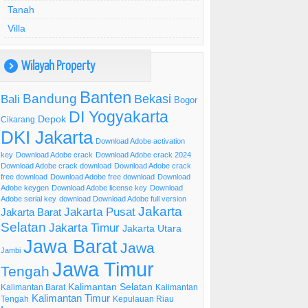
Tanah
Villa
Wilayah Property
)
Banten
Bandung
Bekasi
Bali
Bogor
DI Yogyakarta
Depok
Cikarang
DKI Jakarta
Download Adobe activation
key
Download Adobe crack
Download Adobe crack 2024
Download Adobe crack download
Download Adobe crack
free download
Download Adobe free download
Download
Adobe keygen
Download Adobe license key
Download
Adobe serial key
download Download Adobe full version
Jakarta
Jakarta Pusat
Jakarta Barat
Selatan
Jakarta Timur
Jakarta Utara
Jawa Barat
Jawa
Jambi
Jawa Timur
Tengah
Kalimantan Selatan
Kalimantan Barat
Kalimantan
Kalimantan Timur
Tengah
Kepulauan Riau