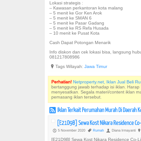
Lokasi strategis :
– Kawasan perkantoran kota malang
– 5 menit ke Gor Ken Arok
– 5 menit ke SMAN 6
– 5 menit ke Pasar Gadang
– 5 menit ke RS Refa Husada
– 10 menit ke Pusat Kota
Cash Dapat Potongan Menarik
Info diskon dan cek lokasi bisa, langsung hubu
081217808986
?
Tags Wilayah:
Jawa Timur
Perhatian!
Netproperty.net, Iklan Jual Beli 
bertanggung jawab terhadap isi iklan. Harap
menyesatkan. Segala materi/content iklan 
pemasang iklan tersebut.
Iklan Terkait Perumahan Murah Di Daerah
r
[E21D9B] Sewa Kost Nikara Residence Co-L
5 November 2020
Rumah
Diana Irmayanti
P
,
U
?
[E21D9B] Sewa Kost Nikara Residence Co-Li