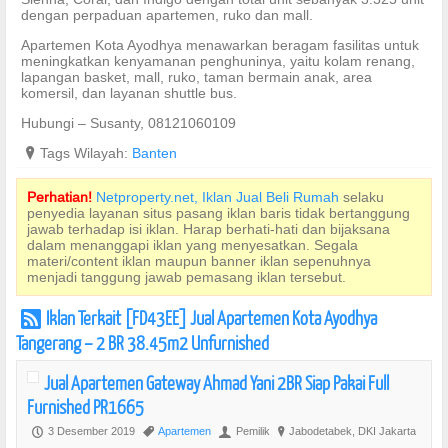
dengan perpaduan apartemen, ruko dan mall.
Apartemen Kota Ayodhya menawarkan beragam fasilitas untuk
meningkatkan kenyamanan penghuninya, yaitu kolam renang,
lapangan basket, mall, ruko, taman bermain anak, area
komersil, dan layanan shuttle bus.
Hubungi – Susanty, 08121060109
?
Tags Wilayah:
Banten
Perhatian!
Netproperty.net, Iklan Jual Beli Rumah
selaku
penyedia layanan situs pasang iklan baris tidak bertanggung
jawab terhadap isi iklan. Harap berhati-hati dan bijaksana
dalam menanggapi iklan yang menyesatkan. Segala
materi/content iklan maupun banner iklan sepenuhnya
menjadi tanggung jawab pemasang iklan tersebut.
Iklan Terkait [FD43EE] Jual Apartemen Kota Ayodhya
r
Tangerang – 2 BR 38.45m2 Unfurnished
Jual Apartemen Gateway Ahmad Yani 2BR Siap Pakai Full
Furnished PR1665
3 Desember 2019
Apartemen
Pemilik
Jabodetabek, DKI Jakarta
P
,
U
?