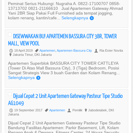
Peminat Serius Hubungi: Nugraha A. 0822-17100707 0858-
13713702 0821-21166610 Jual Apartemen Gateway Ahmad
Yani 2BR Siap Pakai Full Furnished ada tempat jogging,
kolam renang, kantin/cafe...
Selengkapnya
)
DISEWWAKAN BU! APARTEMEN BASSURA CITY 3BR, TOWER
MALL, VIEW POOL
18 April 2019
Apartemen
,
Apartemen Bassura City
Ria Ester Novita
P
,
U
Jakarta Timur, DKI Jakarta
?
Apartemen Superblok BASSURA CITY TOWER CATTLEYA
(Tower Di Atas Mall Bassura City), 3 (Tiga) Bedroom, Posisi
Sangat Strategis View 3 buah Garden dan Kolam Renang...
Selengkapnya
)
Dijual Cepat 2 Unit Apartemen Gateway Pasteur Tipe Studio
AG1049
19 September 2017
Apartemen
Pemilik
Jabodetabek, DKI
P
,
U
?
Jakarta
Dijual Cepat 2 Unit Apartemen Gateway Pasteur Tipe Studio
Bandung Fasilitas Apartemen: Parkir Basement, Lift, Kolam
Renang Anak & Dewasa, Fitness Center, 24 Hours Security....