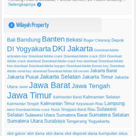
Selengkapnya
)
Wilayah Property
)
Banten
Bandung
Bekasi
Bali
Bogor
Depok
Cikarang
DKI Jakarta
DI Yogyakarta
Download Adobe
activation key
Download Adobe crack
Download Adobe crack 2024
Download
Adobe crack download
Download Adobe crack free download
Download Adobe
free download
Download Adobe keygen
Download Adobe license key
Download
Jakarta Barat
Adobe serial key
download Download Adobe full version
Jakarta Selatan
Jakarta Pusat
Jakarta Timur
Jakarta
Jawa Barat
Jawa Tengah
Utara
Jambi
Jawa Timur
Kalimantan Selatan
Kalimantan Barat
Lampung
Kalimantan Timur
Kalimantan Tengah
Kepulauan Riau
Sulawesi
Riau
Nusa Tenggara Barat
latest Download Adobe crack
Selatan
Sumatera Selatan
Sulawesi Utara
Sumatera Barat
Sumatera Utara
Surabaya
Tangerang
Yogyakarta
slot gacor
slot dana
slot dana
slot deposit dana
kumpulan situs