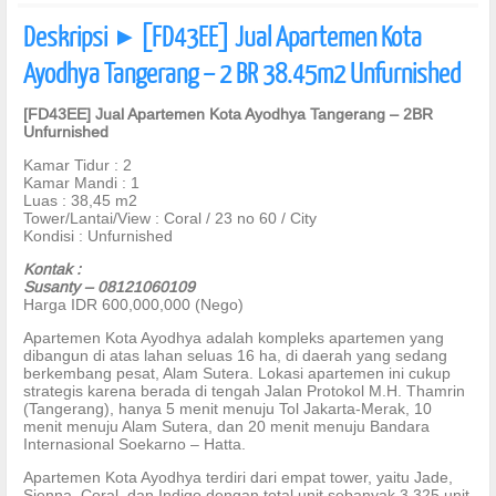
Deskripsi
[FD43EE] Jual Apartemen Kota
]
Ayodhya Tangerang – 2 BR 38.45m2 Unfurnished
[FD43EE] Jual Apartemen Kota Ayodhya Tangerang – 2BR
Unfurnished
Kamar Tidur : 2
Kamar Mandi : 1
Luas : 38,45 m2
Tower/Lantai/View : Coral / 23 no 60 / City
Kondisi : Unfurnished
Kontak :
Susanty – 08121060109
Harga IDR 600,000,000 (Nego)
Apartemen Kota Ayodhya adalah kompleks apartemen yang
dibangun di atas lahan seluas 16 ha, di daerah yang sedang
berkembang pesat, Alam Sutera. Lokasi apartemen ini cukup
strategis karena berada di tengah Jalan Protokol M.H. Thamrin
(Tangerang), hanya 5 menit menuju Tol Jakarta-Merak, 10
menit menuju Alam Sutera, dan 20 menit menuju Bandara
Internasional Soekarno – Hatta.
Apartemen Kota Ayodhya terdiri dari empat tower, yaitu Jade,
Sienna, Coral, dan Indigo dengan total unit sebanyak 3.325 unit