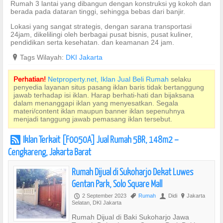
Rumah 3 lantai yang dibangun dengan konstruksi yg kokoh dan
berada pada dataran tinggi, sehingga bebas dari banjir.
Lokasi yang sangat strategis, dengan sarana transportasi
24jam, dikelilingi oleh berbagai pusat bisnis, pusat kuliner,
pendidikan serta kesehatan. dan keamanan 24 jam.
?
Tags Wilayah:
DKI Jakarta
Perhatian!
Netproperty.net, Iklan Jual Beli Rumah
selaku
penyedia layanan situs pasang iklan baris tidak bertanggung
jawab terhadap isi iklan. Harap berhati-hati dan bijaksana
dalam menanggapi iklan yang menyesatkan. Segala
materi/content iklan maupun banner iklan sepenuhnya
menjadi tanggung jawab pemasang iklan tersebut.
Iklan Terkait [F0050A] Jual Rumah 5BR, 148m2 –
r
Cengkareng, Jakarta Barat
Rumah Dijual di Sukoharjo Dekat Luwes
Gentan Park, Solo Square Mall
2 September 2023
Rumah
Didi
Jakarta
P
,
U
?
Selatan, DKI Jakarta
Rumah Dijual di Baki Sukoharjo Jawa