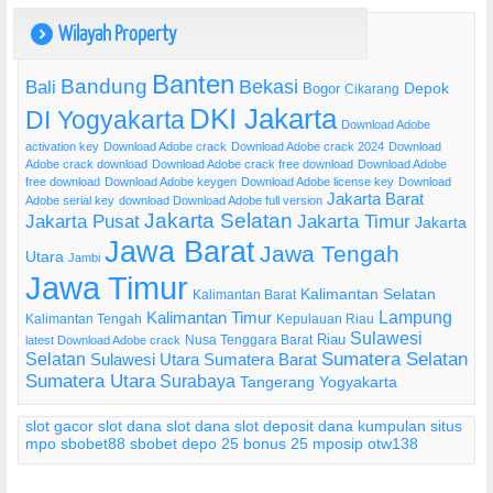
Wilayah Property
)
Banten
Bandung
Bekasi
Bali
Bogor
Depok
Cikarang
DKI Jakarta
DI Yogyakarta
Download Adobe
activation key
Download Adobe crack
Download Adobe crack 2024
Download
Adobe crack download
Download Adobe crack free download
Download Adobe
free download
Download Adobe keygen
Download Adobe license key
Download
Jakarta Barat
Adobe serial key
download Download Adobe full version
Jakarta Selatan
Jakarta Pusat
Jakarta Timur
Jakarta
Jawa Barat
Jawa Tengah
Utara
Jambi
Jawa Timur
Kalimantan Selatan
Kalimantan Barat
Lampung
Kalimantan Timur
Kalimantan Tengah
Kepulauan Riau
Sulawesi
Riau
Nusa Tenggara Barat
latest Download Adobe crack
Selatan
Sumatera Selatan
Sulawesi Utara
Sumatera Barat
Sumatera Utara
Surabaya
Tangerang
Yogyakarta
slot gacor
slot dana
slot dana
slot deposit dana
kumpulan situs
mpo
sbobet88
sbobet
depo 25 bonus 25
mposip
otw138