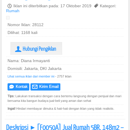
P
Iklan ini diterbitkan pada: 17 Oktober 2019
,
Kategori:
Rumah
Nomor Iklan: 28112
Dilihat: 1168 kali
Hubungi Pengiklan
U
Nama: Diana Irmayanti
Domisili: Jakarta, DKI Jakarta
Lihat semua iklan dari member ini
- 2757 iklan
Kontak
Kirim Email
e
@
Tips:
Lakukan transaksi dengan cara bertemu langsung dengan penjual dan mari
bersama kita bangun budaya jual-beli yang aman dan sehat
Ingat!
Hindari membayar dimuka & hati-hati dengan iklan yang tidak realistis.
Deskripsi
[F0050A] Jual Rumah 5BR, 148m2 –
]