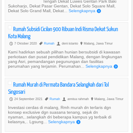
Tengah Dekat Luwes Gentan Park Baki
Sukoharjo, Dekat Pasar Gentan, Dekat Solo Square Mall,
Dekat Solo Grand Mall, Dekat...
Selengkapnya
)
Rumah Subsidi Cicilan 900 Ribuan Indi Risma Dekat Sukun
Kota Malang
7 Oktober 2020
Rumah
deni istanto
Malang, Jawa Timur
P
,
U
?
Kami hadirkan sebuah pilihan hunian bersubsidi di kawasan
perkotaan dan pusat pendidikan Malang, dengan lingkungan
yang Asri, pemandangan pegunungan dan fasilitas
perumahan yang terjamin. Perumahan...
Selengkapnya
)
Rumah Murah di Permata Bandara Selangkah dari Tol
Singosari
24 September 2021
Rumah
annisa rahmah
Malang, Jawa Timur
P
,
U
?
Investasi cerdas di malang, Rmh murah dn terlaris dgn
konsep exclusive dgn suasana tenang, sejuk dn
nyaman,..selangkah dri beberapa kampus yg terbaik di
kelasnya,.. Lgsung...
Selengkapnya
)