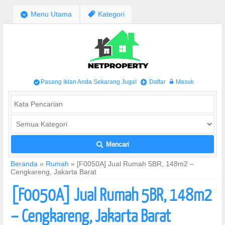
;
Menu Utama
,
Kategori
Pasang Iklan Anda Sekarang Juga!
Daftar
Masuk
/
+
w
Mencari
L
Beranda
»
Rumah
»
[F0050A] Jual Rumah 5BR, 148m2 –
Cengkareng, Jakarta Barat
[F0050A] Jual Rumah 5BR, 148m2
– Cengkareng, Jakarta Barat