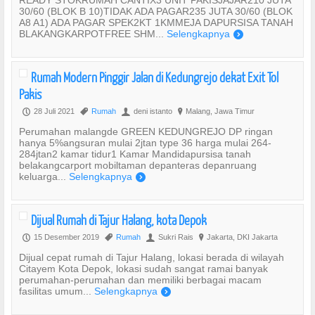
READY STOKRUMAH CANTIX3 UNIT PAKISJAJAR210 JUTA
30/60 (BLOK B 10)TIDAK ADA PAGAR235 JUTA 30/60 (BLOK
A8 A1) ADA PAGAR SPEK2KT 1KMMEJA DAPURSISA TANAH
BLAKANGKARPOTFREE SHM...
Selengkapnya
)
Rumah Modern Pinggir Jalan di Kedungrejo dekat Exit Tol
Pakis
28 Juli 2021
Rumah
deni istanto
Malang, Jawa Timur
P
,
U
?
Perumahan malangde GREEN KEDUNGREJO DP ringan
hanya 5%angsuran mulai 2jtan type 36 harga mulai 264-
284jtan2 kamar tidur1 Kamar Mandidapursisa tanah
belakangcarport mobiltaman depanteras depanruang
keluarga...
Selengkapnya
)
Dijual Rumah di Tajur Halang, kota Depok
15 Desember 2019
Rumah
Sukri Rais
Jakarta, DKI Jakarta
P
,
U
?
Dijual cepat rumah di Tajur Halang, lokasi berada di wilayah
Citayem Kota Depok, lokasi sudah sangat ramai banyak
perumahan-perumahan dan memiliki berbagai macam
fasilitas umum...
Selengkapnya
)