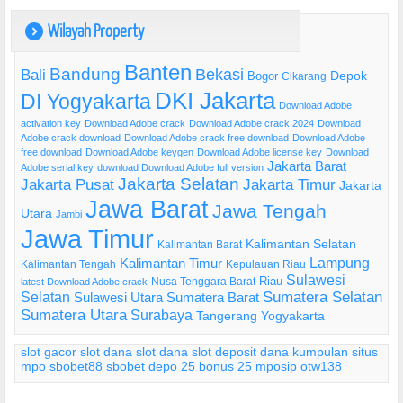
Wilayah Property
)
Banten
Bandung
Bekasi
Bali
Bogor
Depok
Cikarang
DKI Jakarta
DI Yogyakarta
Download Adobe
activation key
Download Adobe crack
Download Adobe crack 2024
Download
Adobe crack download
Download Adobe crack free download
Download Adobe
free download
Download Adobe keygen
Download Adobe license key
Download
Jakarta Barat
Adobe serial key
download Download Adobe full version
Jakarta Selatan
Jakarta Pusat
Jakarta Timur
Jakarta
Jawa Barat
Jawa Tengah
Utara
Jambi
Jawa Timur
Kalimantan Selatan
Kalimantan Barat
Lampung
Kalimantan Timur
Kalimantan Tengah
Kepulauan Riau
Sulawesi
Riau
Nusa Tenggara Barat
latest Download Adobe crack
Selatan
Sumatera Selatan
Sulawesi Utara
Sumatera Barat
Sumatera Utara
Surabaya
Tangerang
Yogyakarta
slot gacor
slot dana
slot dana
slot deposit dana
kumpulan situs
mpo
sbobet88
sbobet
depo 25 bonus 25
mposip
otw138