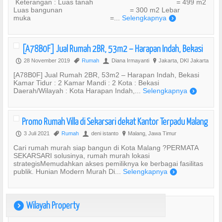
Keterangan : Luas tanah = 499 m2
Luas bangunan = 300 m2 Lebar
muka =...
Selengkapnya
)
[A78B0F] Jual Rumah 2BR, 53m2 – Harapan Indah, Bekasi
28 November 2019
Rumah
Diana Irmayanti
Jakarta, DKI Jakarta
P
,
U
?
[A78B0F] Jual Rumah 2BR, 53m2 – Harapan Indah, Bekasi
Kamar Tidur : 2 Kamar Mandi : 2 Kota : Bekasi
Daerah/Wilayah : Kota Harapan Indah,...
Selengkapnya
)
Promo Rumah Villa di Sekarsari dekat Kantor Terpadu Malang
3 Juli 2021
Rumah
deni istanto
Malang, Jawa Timur
P
,
U
?
Cari rumah murah siap bangun di Kota Malang ?PERMATA
SEKARSARI solusinya, rumah murah lokasi
strategisMemudahkan akses pemiliknya ke berbagai fasilitas
publik. Hunian Modern Murah Di...
Selengkapnya
)
Wilayah Property
)