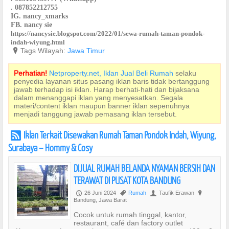
. 087852212755
IG. nancy_xmarks
FB. nancy sie
https://nancysie.blogspot.com/2022/01/sewa-rumah-taman-pondok-
indah-wiyung.html
?
Tags Wilayah:
Jawa Timur
Perhatian!
Netproperty.net, Iklan Jual Beli Rumah
selaku
penyedia layanan situs pasang iklan baris tidak bertanggung
jawab terhadap isi iklan. Harap berhati-hati dan bijaksana
dalam menanggapi iklan yang menyesatkan. Segala
materi/content iklan maupun banner iklan sepenuhnya
menjadi tanggung jawab pemasang iklan tersebut.
Iklan Terkait Disewakan Rumah Taman Pondok Indah, Wiyung,
r
Surabaya – Hommy & Cosy
DIJUAL RUMAH BELANDA NYAMAN BERSIH DAN
TERAWAT DI PUSAT KOTA BANDUNG
26 Juni 2024
Rumah
Taufik Erawan
P
,
U
?
Bandung, Jawa Barat
Cocok untuk rumah tinggal, kantor,
restaurant, café dan factory outlet