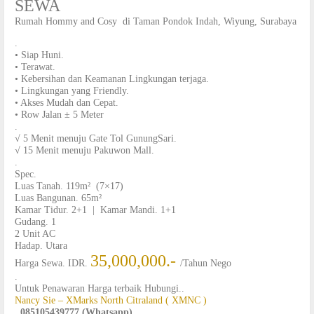
SEWA
Rumah Hommy and Cosy di Taman Pondok Indah, Wiyung, Surabaya
.
• Siap Huni.
• Terawat.
• Kebersihan dan Keamanan Lingkungan terjaga.
• Lingkungan yang Friendly.
• Akses Mudah dan Cepat.
• Row Jalan ± 5 Meter
.
√ 5 Menit menuju Gate Tol GunungSari.
√ 15 Menit menuju Pakuwon Mall.
.
Spec.
Luas Tanah. 119m² (7×17)
Luas Bangunan. 65m²
Kamar Tidur. 2+1 | Kamar Mandi. 1+1
Gudang. 1
2 Unit AC
Hadap. Utara
35,000,000.-
Harga Sewa. IDR.
/Tahun Nego
.
Untuk Penawaran Harga terbaik Hubungi..
Nancy Sie – XMarks North Citraland ( XMNC )
. 085105439777 (Whatsapp)