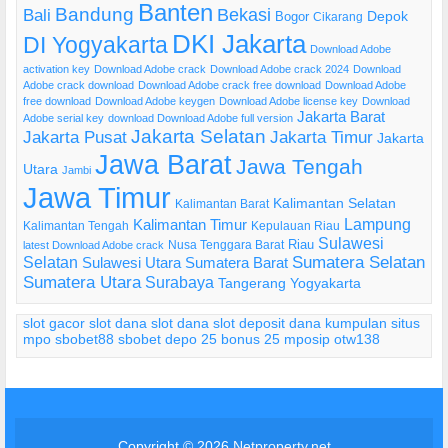
Banten
Bandung
Bekasi
Bali
Bogor
Depok
Cikarang
DKI Jakarta
DI Yogyakarta
Download Adobe
activation key
Download Adobe crack
Download Adobe crack 2024
Download
Adobe crack download
Download Adobe crack free download
Download Adobe
free download
Download Adobe keygen
Download Adobe license key
Download
Jakarta Barat
Adobe serial key
download Download Adobe full version
Jakarta Selatan
Jakarta Pusat
Jakarta Timur
Jakarta
Jawa Barat
Jawa Tengah
Utara
Jambi
Jawa Timur
Kalimantan Selatan
Kalimantan Barat
Lampung
Kalimantan Timur
Kalimantan Tengah
Kepulauan Riau
Sulawesi
Riau
Nusa Tenggara Barat
latest Download Adobe crack
Selatan
Sumatera Selatan
Sulawesi Utara
Sumatera Barat
Sumatera Utara
Surabaya
Tangerang
Yogyakarta
slot gacor
slot dana
slot dana
slot deposit dana
kumpulan situs
mpo
sbobet88
sbobet
depo 25 bonus 25
mposip
otw138
Copyright © 2026
Netproperty.net