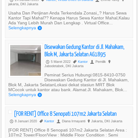
jakarta, DKI Jakarta
Usaha Dan Perijinan Anda Terkendala Zonasi,,? Harus Sewa
Kantor Tapi Mahal?? Kenapa Harus Sewa Kantor Mahal,Kalau
Ada Yang Lebih Murah Dan Lengkap . Virtual Office...
Selengkapnya
)
Disewakan Gedung Kantor di Jl. Mahakam,
Blok M, Jakarta Selatan AG1895
5 Maret 2022
Kantor
Pemilik
P
,
U
?
Jabodetabek, DKI Jakarta
Peminat Serius Hubungi:0815-8410-0750
Disewakan Gedung Kantor di Jl. Mahakam,
Blok M, Jakarta SelatanLokasi dekat stasiun MRT Blok
MCocok untuk kantor atau bank. Alamat:Jl. Mahakam, Blok...
Selengkapnya
)
[FOR RENT] Office 8 Senopati 107m2 Jakarta Selatan
8 Januari 2020
Kantor
Diana Irmayanti
Jakarta, DKI Jakarta
P
,
U
?
[FOR RENT] Office 8 Senopati 107m2 Jakarta Selatan Area :
107m2 Tower/Floor/View : Middle Floor Condition : Semi