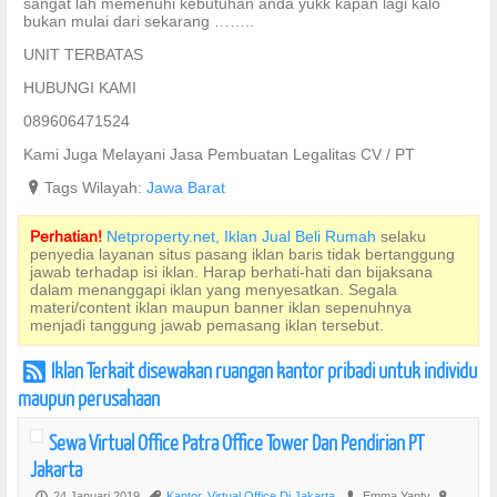
sangat lah memenuhi kebutuhan anda yukk kapan lagi kalo
bukan mulai dari sekarang ……..
UNIT TERBATAS
HUBUNGI KAMI
089606471524
Kami Juga Melayani Jasa Pembuatan Legalitas CV / PT
?
Tags Wilayah:
Jawa Barat
Perhatian!
Netproperty.net, Iklan Jual Beli Rumah
selaku
penyedia layanan situs pasang iklan baris tidak bertanggung
jawab terhadap isi iklan. Harap berhati-hati dan bijaksana
dalam menanggapi iklan yang menyesatkan. Segala
materi/content iklan maupun banner iklan sepenuhnya
menjadi tanggung jawab pemasang iklan tersebut.
Iklan Terkait disewakan ruangan kantor pribadi untuk individu
r
maupun perusahaan
Sewa Virtual Office Patra Office Tower Dan Pendirian PT
Jakarta
24 Januari 2019
Kantor
,
Virtual Office Di Jakarta
Emma Yanty
P
,
U
?