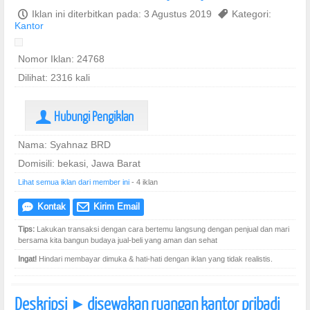
P
Iklan ini diterbitkan pada: 3 Agustus 2019
,
Kategori:
Kantor
Nomor Iklan: 24768
Dilihat: 2316 kali
Hubungi Pengiklan
U
Nama: Syahnaz BRD
Domisili: bekasi, Jawa Barat
Lihat semua iklan dari member ini
- 4 iklan
Kontak
Kirim Email
e
@
Tips:
Lakukan transaksi dengan cara bertemu langsung dengan penjual dan mari
bersama kita bangun budaya jual-beli yang aman dan sehat
Ingat!
Hindari membayar dimuka & hati-hati dengan iklan yang tidak realistis.
Deskripsi
disewakan ruangan kantor pribadi
]