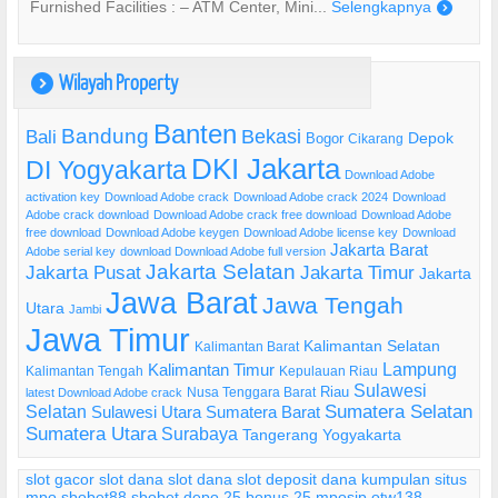
Furnished Facilities : – ATM Center, Mini...
Selengkapnya
)
Wilayah Property
)
Banten
Bandung
Bekasi
Bali
Bogor
Depok
Cikarang
DKI Jakarta
DI Yogyakarta
Download Adobe
activation key
Download Adobe crack
Download Adobe crack 2024
Download
Adobe crack download
Download Adobe crack free download
Download Adobe
free download
Download Adobe keygen
Download Adobe license key
Download
Jakarta Barat
Adobe serial key
download Download Adobe full version
Jakarta Selatan
Jakarta Pusat
Jakarta Timur
Jakarta
Jawa Barat
Jawa Tengah
Utara
Jambi
Jawa Timur
Kalimantan Selatan
Kalimantan Barat
Lampung
Kalimantan Timur
Kalimantan Tengah
Kepulauan Riau
Sulawesi
Riau
Nusa Tenggara Barat
latest Download Adobe crack
Selatan
Sumatera Selatan
Sulawesi Utara
Sumatera Barat
Sumatera Utara
Surabaya
Tangerang
Yogyakarta
slot gacor
slot dana
slot dana
slot deposit dana
kumpulan situs
mpo
sbobet88
sbobet
depo 25 bonus 25
mposip
otw138