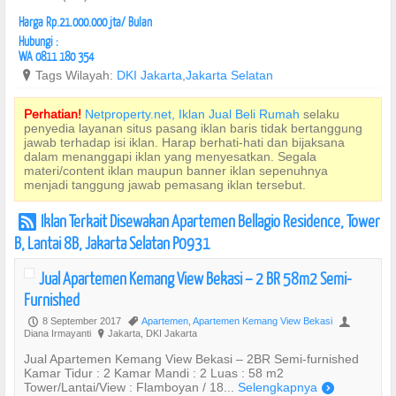
Harga Rp.21.000.000 jta/ Bulan
Hubungi :
WA 0811 180 354
?
Tags Wilayah:
DKI Jakarta
,
Jakarta Selatan
Perhatian!
Netproperty.net, Iklan Jual Beli Rumah
selaku
penyedia layanan situs pasang iklan baris tidak bertanggung
jawab terhadap isi iklan. Harap berhati-hati dan bijaksana
dalam menanggapi iklan yang menyesatkan. Segala
materi/content iklan maupun banner iklan sepenuhnya
menjadi tanggung jawab pemasang iklan tersebut.
Iklan Terkait Disewakan Apartemen Bellagio Residence, Tower
r
B, Lantai 8B, Jakarta Selatan P0931
Jual Apartemen Kemang View Bekasi – 2 BR 58m2 Semi-
Furnished
8 September 2017
Apartemen
,
Apartemen Kemang View Bekasi
P
,
U
Diana Irmayanti
Jakarta, DKI Jakarta
?
Jual Apartemen Kemang View Bekasi – 2BR Semi-furnished
Kamar Tidur : 2 Kamar Mandi : 2 Luas : 58 m2
Tower/Lantai/View : Flamboyan / 18...
Selengkapnya
)