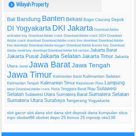
Wilayah Property
)
Banten
Bandung
Bekasi
Bali
Bogor
Depok
Cikarang
DKI Jakarta
DI Yogyakarta
Download Adobe
activation key
Download Adobe crack
Download Adobe crack 2024
Download
Adobe crack download
Download Adobe crack free download
Download Adobe
free download
Download Adobe keygen
Download Adobe license key
Download
Jakarta Barat
Adobe serial key
download Download Adobe full version
Jakarta Selatan
Jakarta Pusat
Jakarta Timur
Jakarta
Jawa Barat
Jawa Tengah
Utara
Jambi
Jawa Timur
Kalimantan Selatan
Kalimantan Barat
Lampung
Kalimantan Timur
Kalimantan Tengah
Kepulauan Riau
Sulawesi
Riau
Nusa Tenggara Barat
latest Download Adobe crack
Selatan
Sumatera Selatan
Sulawesi Utara
Sumatera Barat
Sumatera Utara
Surabaya
Tangerang
Yogyakarta
slot gacor
slot dana
slot dana
slot deposit dana
kumpulan situs
mpo
sbobet88
sbobet
depo 25 bonus 25
mposip
otw138