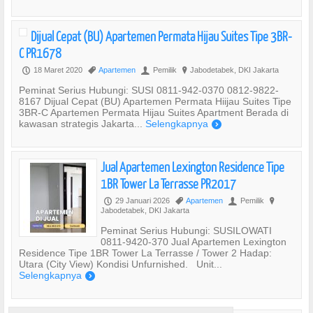
Dijual Cepat (BU) Apartemen Permata Hijau Suites Tipe 3BR-
C PR1678
18 Maret 2020
Apartemen
Pemilik
Jabodetabek, DKI Jakarta
P
,
U
?
Peminat Serius Hubungi: SUSI 0811-942-0370 0812-9822-
8167 Dijual Cepat (BU) Apartemen Permata Hiijau Suites Tipe
3BR-C Apartemen Permata Hijau Suites Apartment Berada di
kawasan strategis Jakarta...
Selengkapnya
)
Jual Apartemen Lexington Residence Tipe
1BR Tower La Terrasse PR2017
29 Januari 2026
Apartemen
Pemilik
P
,
U
?
Jabodetabek, DKI Jakarta
Peminat Serius Hubungi: SUSILOWATI
0811-9420-370 Jual Apartemen Lexington
Residence Tipe 1BR Tower La Terrasse / Tower 2 Hadap:
Utara (City View) Kondisi Unfurnished. Unit...
Selengkapnya
)