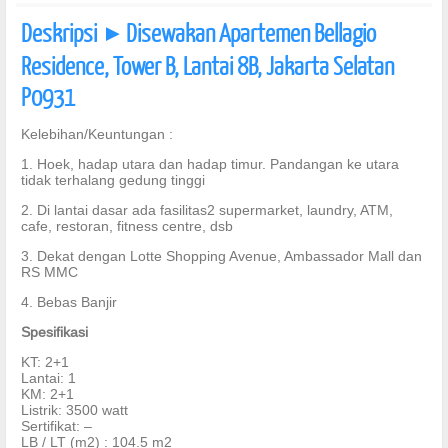
Deskripsi
Disewakan Apartemen Bellagio
]
Residence, Tower B, Lantai 8B, Jakarta Selatan
P0931
Kelebihan/Keuntungan :
1. Hoek, hadap utara dan hadap timur. Pandangan ke utara
tidak terhalang gedung tinggi
2. Di lantai dasar ada fasilitas2 supermarket, laundry, ATM,
cafe, restoran, fitness centre, dsb
3. Dekat dengan Lotte Shopping Avenue, Ambassador Mall dan
RS MMC
4. Bebas Banjir
Spesifikasi
KT
: 2+1
Lantai
: 1
KM
: 2+1
Listrik
: 3500 watt
Sertifikat
: –
LB / LT (m2)
: 104.5 m2