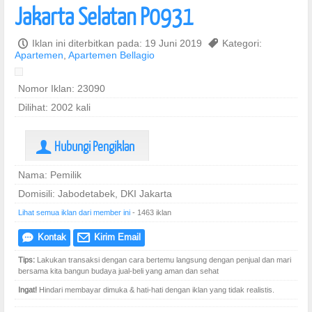
Jakarta Selatan P0931
P
Iklan ini diterbitkan pada: 19 Juni 2019
,
Kategori:
Apartemen
,
Apartemen Bellagio
Nomor Iklan: 23090
Dilihat: 2002 kali
Hubungi Pengiklan
U
Nama: Pemilik
Domisili: Jabodetabek, DKI Jakarta
Lihat semua iklan dari member ini
- 1463 iklan
Kontak
Kirim Email
e
@
Tips:
Lakukan transaksi dengan cara bertemu langsung dengan penjual dan mari
bersama kita bangun budaya jual-beli yang aman dan sehat
Ingat!
Hindari membayar dimuka & hati-hati dengan iklan yang tidak realistis.