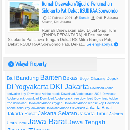
Rumah Disewakan/Dijual di Perumahan
Sidokerto Pati Dekat RSUD RAA Soewondo
12 Februari 2024
Rumah
Didi
Jakarta
P
,
U
?
Selatan, DKI Jakarta
Rumah Disewakan atau Dijual Siap Huni
(TANPA PERANTARA) di Perumahan
Sidokerto Pati Jawa Tengah Dekat RS Mitra Bangsa Pati,
Dekat RSUD RAA Soewondo Pati, Dekat...
Selengkapnya
)
Wilayah Property
)
Banten
Bandung
Bekasi
Bali
Bogor
Depok
Cikarang
DKI Jakarta
DI Yogyakarta
Download Adobe
activation key
Download Adobe crack
Download Adobe crack 2024
Download
Adobe crack download
Download Adobe crack free download
Download Adobe
free download
Download Adobe keygen
Download Adobe license key
Download
Jakarta Barat
Adobe serial key
download Download Adobe full version
Jakarta Selatan
Jakarta Pusat
Jakarta Timur
Jakarta
Jawa Barat
Jawa Tengah
Utara
Jambi