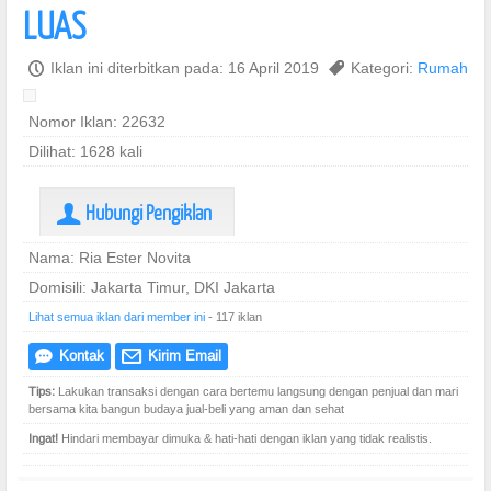
LUAS
P
Iklan ini diterbitkan pada: 16 April 2019
,
Kategori:
Rumah
Nomor Iklan: 22632
Dilihat: 1628 kali
Hubungi Pengiklan
U
Nama: Ria Ester Novita
Domisili: Jakarta Timur, DKI Jakarta
Lihat semua iklan dari member ini
- 117 iklan
Kontak
Kirim Email
e
@
Tips:
Lakukan transaksi dengan cara bertemu langsung dengan penjual dan mari
bersama kita bangun budaya jual-beli yang aman dan sehat
Ingat!
Hindari membayar dimuka & hati-hati dengan iklan yang tidak realistis.