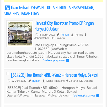
Iklan Terkait DISEWA BU! DUTA BUMI KOTA HARAPN INDAH,
r
STRATEGIS, TANAH LUAS
Harvest City, Dapatkan Promo DP Ringan
Hanya 10 Jutaan
4 Maret 2022
Rumah
Pemilik
P
,
U
?
Jabodetabek, DKI Jakarta
Info Lengkap Hubungi:Rima = 0813-
11062389 (wa)Web =
perumahanharvestcity.com Harvest city hunian real estate
skala kota Mandiri 1.350 haLokasi strategis di Timur Cibubur,
fasilitas lengkap skala...
Selengkapnya
)
[8E32CE] Jual Rumah 4BR, 95m2 – Harapan Mulya, Bekasi
17 Juni 2020
Rumah
Diana Irmayanti
Jakarta, DKI Jakarta
P
,
U
?
[8E32CE] Jual Rumah 4BR, 95m2 – Harapan Mulya, Bekasi
Kamar Tidur : 4 Kamar Mandi : 3 Kota : Bekasi
Daerah/Wilayah : Harapan Mulya, Bekasi,...
Selengkapnya
)