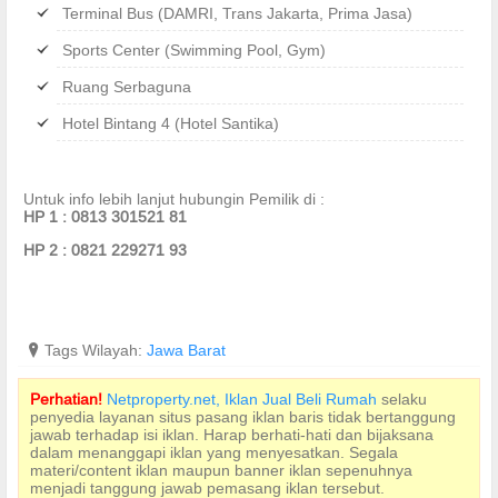
Terminal Bus (DAMRI, Trans Jakarta, Prima Jasa)
Sports Center (Swimming Pool, Gym)
Ruang Serbaguna
Hotel Bintang 4 (Hotel Santika)
Untuk info lebih lanjut hubungin Pemilik di :
HP 1 : 0813 301521 81
HP 2 : 0821 229271 93
?
Tags Wilayah:
Jawa Barat
Perhatian!
Netproperty.net, Iklan Jual Beli Rumah
selaku
penyedia layanan situs pasang iklan baris tidak bertanggung
jawab terhadap isi iklan. Harap berhati-hati dan bijaksana
dalam menanggapi iklan yang menyesatkan. Segala
materi/content iklan maupun banner iklan sepenuhnya
menjadi tanggung jawab pemasang iklan tersebut.