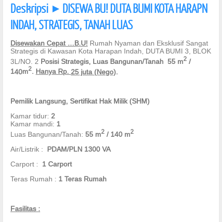
Deskripsi
DISEWA BU! DUTA BUMI KOTA HARAPN
]
INDAH, STRATEGIS, TANAH LUAS
Disewakan
Cepat
…
B.U
!
Rumah Nyaman dan Eksklusif Sangat
Strategis di Kawasan Kota Harapan Indah, DUTA BUMI 3, BLOK
2
3L/NO. 2
Posisi Strategis, Luas Bangunan/Tanah
55
m
/
2
1
40
m
.
Hanya Rp.
25 juta
(Nego)
.
Pemilik Langsung, Sertifikat Hak Milik (
SHM
)
Kamar tidur:
2
Kamar mandi:
1
2
2
Luas Bangunan/Tanah:
55
m
/ 1
4
0 m
Air/Listrik :
PDAM/PLN 1300 VA
Carport :
1
Carport
Teras Rumah :
1
Teras Rumah
Fasilitas
: