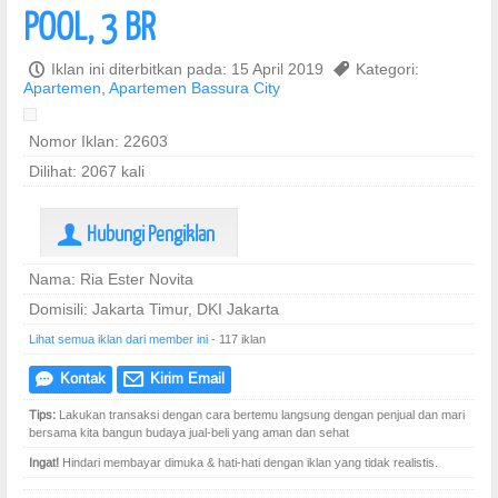
POOL, 3 BR
P
Iklan ini diterbitkan pada: 15 April 2019
,
Kategori:
Apartemen
,
Apartemen Bassura City
Nomor Iklan: 22603
Dilihat: 2067 kali
Hubungi Pengiklan
U
Nama: Ria Ester Novita
Domisili: Jakarta Timur, DKI Jakarta
Lihat semua iklan dari member ini
- 117 iklan
Kontak
Kirim Email
e
@
Tips:
Lakukan transaksi dengan cara bertemu langsung dengan penjual dan mari
bersama kita bangun budaya jual-beli yang aman dan sehat
Ingat!
Hindari membayar dimuka & hati-hati dengan iklan yang tidak realistis.