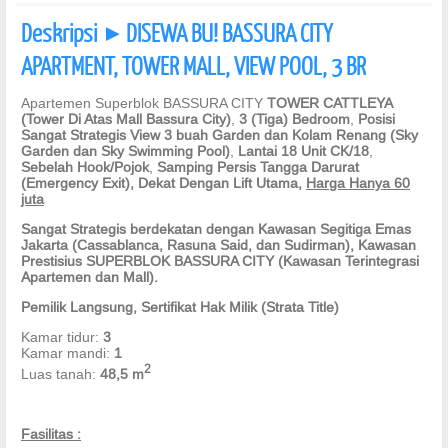
Deskripsi
DISEWA BU! BASSURA CITY
]
APARTMENT, TOWER MALL, VIEW POOL, 3 BR
Apartemen Superblok BASSURA CITY
TOWER
CATTLEYA
(Tower
Di Atas Mall Bassura City
)
,
3 (Tiga) B
e
droom
,
Posisi
Sangat Strategis
View 3 buah Garden dan Kolam Renang (Sky
Garden dan Sky Swimming Pool)
,
Lantai
18 Unit CK/18
,
Sebelah
Hook/
Pojok
,
Samping Persis Tangga Darurat
(Emergency Exit), Dekat Dengan Lift
Utama
,
Harga Hanya 60
juta
Sangat Strategis
berdekatan dengan Kawasan Segitiga Emas
Jakarta (Cassablanca, Rasuna Said, dan Sudirman)
,
Kawasan
Prestisius SUPERBLOK BASSURA CITY (Kawasan Terintegrasi
Apartemen dan Mall).
Pemilik Langsung, Sertifikat Hak Milik (Strata Title)
Kamar tidur:
3
Kamar mandi:
1
2
Luas tanah:
48,5
m
Fasilitas
: