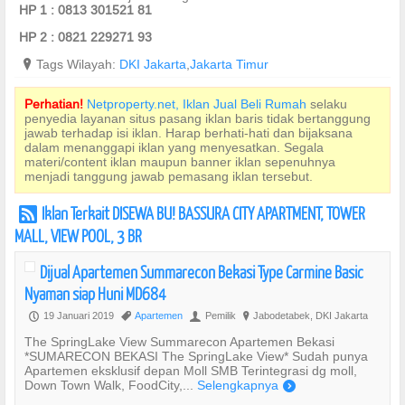
HP 1 : 0813 301521 81
HP 2 : 0821 229271 93
?
Tags Wilayah:
DKI Jakarta
,
Jakarta Timur
Perhatian!
Netproperty.net, Iklan Jual Beli Rumah
selaku
penyedia layanan situs pasang iklan baris tidak bertanggung
jawab terhadap isi iklan. Harap berhati-hati dan bijaksana
dalam menanggapi iklan yang menyesatkan. Segala
materi/content iklan maupun banner iklan sepenuhnya
menjadi tanggung jawab pemasang iklan tersebut.
Iklan Terkait DISEWA BU! BASSURA CITY APARTMENT, TOWER
r
MALL, VIEW POOL, 3 BR
Dijual Apartemen Summarecon Bekasi Type Carmine Basic
Nyaman siap Huni MD684
19 Januari 2019
Apartemen
Pemilik
Jabodetabek, DKI Jakarta
P
,
U
?
The SpringLake View Summarecon Apartemen Bekasi
*SUMARECON BEKASI The SpringLake View* Sudah punya
Apartemen eksklusif depan Moll SMB Terintegrasi dg moll,
Down Town Walk, FoodCity,...
Selengkapnya
)