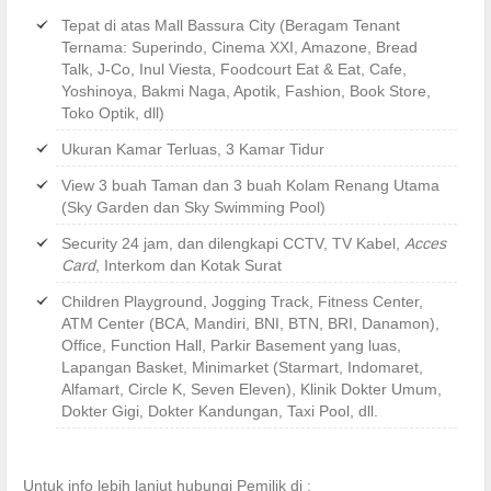
Tepat di atas Mall Bassura City (Beragam Tenant
Ternama: Superindo, Cinema XXI, Amazone, Bread
Talk, J-Co, Inul Viesta, Foodcourt Eat & Eat, Cafe,
Yoshinoya, Bakmi Naga, Apotik, Fashion, Book Store,
Toko Optik, dll)
Ukuran Kamar Terluas, 3 Kamar Tidur
View 3 buah Taman dan 3 buah Kolam Renang Utama
(Sky Garden dan Sky Swimming Pool)
Security 24 jam, dan dilengkapi CCTV, TV Kabel,
Acces
Card
, Interkom dan Kotak Surat
Children Playground, Jogging Track, Fitness Center,
ATM Center (BCA, Mandiri, BNI, BTN, BRI, Danamon),
Office, Function Hall, Parkir Basement yang luas,
Lapangan Basket, Minimarket (Starmart, Indomaret,
Alfamart, Circle K, Seven Eleven), Klinik Dokter Umum,
Dokter Gigi, Dokter Kandungan, Taxi Pool, dll.
Untuk info lebih lanjut hubungi Pemilik di :