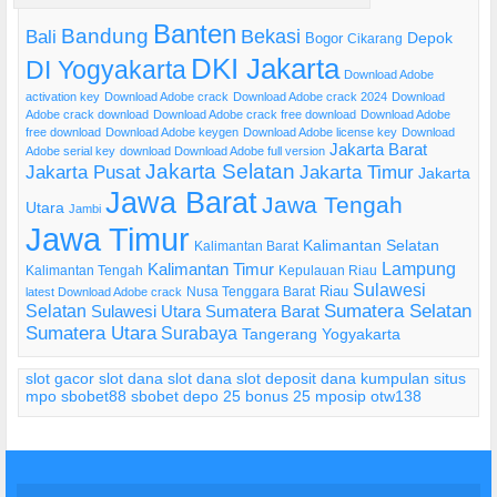
Banten
Bandung
Bekasi
Bali
Bogor
Depok
Cikarang
DKI Jakarta
DI Yogyakarta
Download Adobe
activation key
Download Adobe crack
Download Adobe crack 2024
Download
Adobe crack download
Download Adobe crack free download
Download Adobe
free download
Download Adobe keygen
Download Adobe license key
Download
Jakarta Barat
Adobe serial key
download Download Adobe full version
Jakarta Selatan
Jakarta Pusat
Jakarta Timur
Jakarta
Jawa Barat
Jawa Tengah
Utara
Jambi
Jawa Timur
Kalimantan Selatan
Kalimantan Barat
Lampung
Kalimantan Timur
Kalimantan Tengah
Kepulauan Riau
Sulawesi
Riau
Nusa Tenggara Barat
latest Download Adobe crack
Selatan
Sumatera Selatan
Sulawesi Utara
Sumatera Barat
Sumatera Utara
Surabaya
Tangerang
Yogyakarta
slot gacor
slot dana
slot dana
slot deposit dana
kumpulan situs
mpo
sbobet88
sbobet
depo 25 bonus 25
mposip
otw138