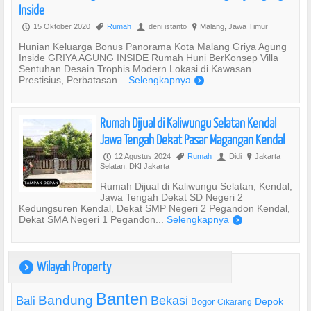
Inside
15 Oktober 2020
Rumah
deni istanto
Malang, Jawa Timur
P
,
U
?
Hunian Keluarga Bonus Panorama Kota Malang Griya Agung
Inside GRIYA AGUNG INSIDE Rumah Huni BerKonsep Villa
Sentuhan Desain Trophis Modern Lokasi di Kawasan
Prestisius, Perbatasan...
Selengkapnya
)
Rumah Dijual di Kaliwungu Selatan Kendal
Jawa Tengah Dekat Pasar Magangan Kendal
12 Agustus 2024
Rumah
Didi
Jakarta
P
,
U
?
Selatan, DKI Jakarta
Rumah Dijual di Kaliwungu Selatan, Kendal,
Jawa Tengah Dekat SD Negeri 2
Kedungsuren Kendal, Dekat SMP Negeri 2 Pegandon Kendal,
Dekat SMA Negeri 1 Pegandon...
Selengkapnya
)
Wilayah Property
)
Banten
Bandung
Bekasi
Bali
Bogor
Depok
Cikarang