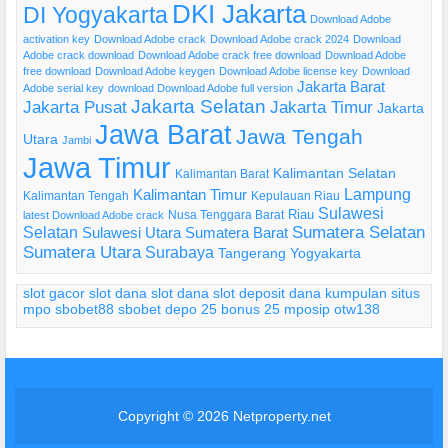
DKI Jakarta
DI Yogyakarta
Download Adobe
activation key
Download Adobe crack
Download Adobe crack 2024
Download
Adobe crack download
Download Adobe crack free download
Download Adobe
free download
Download Adobe keygen
Download Adobe license key
Download
Jakarta Barat
Adobe serial key
download Download Adobe full version
Jakarta Selatan
Jakarta Pusat
Jakarta Timur
Jakarta
Jawa Barat
Jawa Tengah
Utara
Jambi
Jawa Timur
Kalimantan Selatan
Kalimantan Barat
Lampung
Kalimantan Timur
Kalimantan Tengah
Kepulauan Riau
Sulawesi
Riau
Nusa Tenggara Barat
latest Download Adobe crack
Selatan
Sumatera Selatan
Sulawesi Utara
Sumatera Barat
Sumatera Utara
Surabaya
Tangerang
Yogyakarta
slot gacor
slot dana
slot dana
slot deposit dana
kumpulan situs
mpo
sbobet88
sbobet
depo 25 bonus 25
mposip
otw138
Copyright © 2026
Netproperty.net