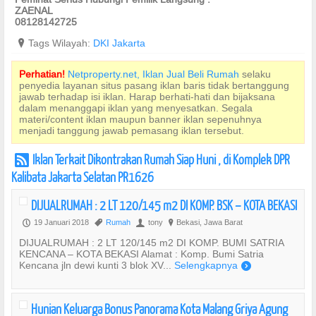
ZAENAL
08128142725
?
Tags Wilayah:
DKI Jakarta
Perhatian!
Netproperty.net, Iklan Jual Beli Rumah
selaku
penyedia layanan situs pasang iklan baris tidak bertanggung
jawab terhadap isi iklan. Harap berhati-hati dan bijaksana
dalam menanggapi iklan yang menyesatkan. Segala
materi/content iklan maupun banner iklan sepenuhnya
menjadi tanggung jawab pemasang iklan tersebut.
Iklan Terkait Dikontrakan Rumah Siap Huni , di Komplek DPR
r
Kalibata Jakarta Selatan PR1626
DIJUALRUMAH : 2 LT 120/145 m2 DI KOMP. BSK – KOTA BEKASI
19 Januari 2018
Rumah
tony
Bekasi, Jawa Barat
P
,
U
?
DIJUALRUMAH : 2 LT 120/145 m2 DI KOMP. BUMI SATRIA
KENCANA – KOTA BEKASI Alamat : Komp. Bumi Satria
Kencana jln dewi kunti 3 blok XV...
Selengkapnya
)
Hunian Keluarga Bonus Panorama Kota Malang Griya Agung