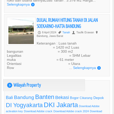
ruko dan usaha lainnyaLuas Tanah : 3.376 M2 Harga...
Selengkapnya
)
DIJUAL RUMAH HITUNG TANAH DI JALAN
SOEKARNO-HATTA BANDUNG
8 April 2024
Tanah
Taufik Erawan
P
,
U
?
Bandung, Jawa Barat
Keterangan : Luas tanah
= 1420 m2 Luas
bangunan = 300 m2
Legalitas = SHM Lebar
muka = 61 meter
Orientasi = Utara
Row ...
Selengkapnya
)
Wilayah Property
)
Banten
Bandung
Bekasi
Bali
Bogor
Depok
Cikarang
DKI Jakarta
DI Yogyakarta
Download Adobe
activation key
Download Adobe crack
Download Adobe crack 2024
Download