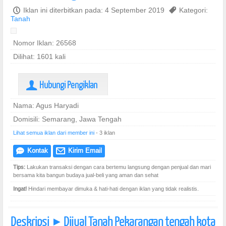
P
Iklan ini diterbitkan pada: 4 September 2019
,
Kategori:
Tanah
Nomor Iklan: 26568
Dilihat: 1601 kali
Hubungi Pengiklan
U
Nama: Agus Haryadi
Domisili: Semarang, Jawa Tengah
Lihat semua iklan dari member ini
- 3 iklan
Kontak
Kirim Email
e
@
Tips:
Lakukan transaksi dengan cara bertemu langsung dengan penjual dan mari
bersama kita bangun budaya jual-beli yang aman dan sehat
Ingat!
Hindari membayar dimuka & hati-hati dengan iklan yang tidak realistis.
Deskripsi
Dijual Tanah Pekarangan tengah kota
]