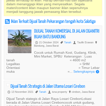
jawab terhadap isi iklan. Harap berhati-hati dan bijaksana
dalam menanggapi iklan yang menyesatkan. Segala
materi/content iklan maupun banner iklan sepenuhnya
menjadi tanggung jawab pemasang iklan tersebut.
Iklan Terkait Dijual Tanah Pekarangan tengah kota Salatiga
r
DIJUAL TANAH KOMERSIAL DI JALAN CIGANITRI
BUAH BATU BANDUNG
21 Oktober 2024
Tanah
Taufik Erawan
P
,
U
?
Bandung, Jawa Barat
Cocok untuk Rumah Kost, Gudang, Klinik,
Mini Market, SPBU Keterangan : Luas
tanah = 4600 m2
Legalitas = SHM
Orientasi = Timur Lebar
muka =...
Selengkapnya
)
Dijual Tanah Strategis di Jalan Utama Losari Cirebon
13 November 2021
Tanah
isna property
cirebon, Jawa Barat
P
,
U
?
Dijual Tanah stategis di Jalan Raya Losari CirebonLokasi
berada di Jalan Utama Losari Cireboncocok untuk gudang,