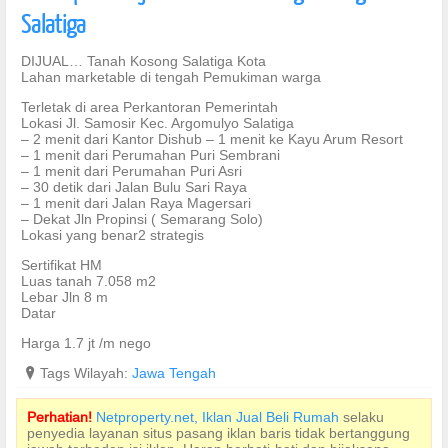
Salatiga
DIJUAL… Tanah Kosong Salatiga Kota
Lahan marketable di tengah Pemukiman warga
Terletak di area Perkantoran Pemerintah
Lokasi Jl. Samosir Kec. Argomulyo Salatiga
– 2 menit dari Kantor Dishub – 1 menit ke Kayu Arum Resort
– 1 menit dari Perumahan Puri Sembrani
– 1 menit dari Perumahan Puri Asri
– 30 detik dari Jalan Bulu Sari Raya
– 1 menit dari Jalan Raya Magersari
– Dekat Jln Propinsi ( Semarang Solo)
Lokasi yang benar2 strategis
Sertifikat HM
Luas tanah 7.058 m2
Lebar Jln 8 m
Datar
Harga 1.7 jt /m nego
?
Tags Wilayah:
Jawa Tengah
Perhatian!
Netproperty.net, Iklan Jual Beli Rumah
selaku
penyedia layanan situs pasang iklan baris tidak bertanggung