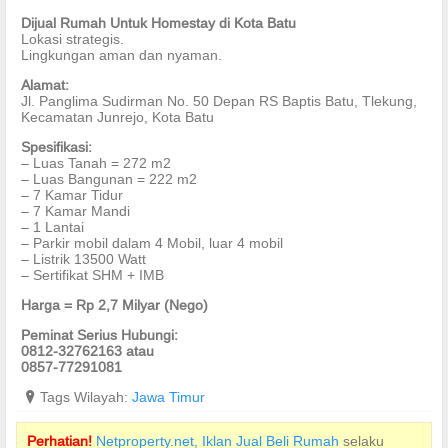
Dijual Rumah Untuk Homestay di Kota Batu
Lokasi strategis.
Lingkungan aman dan nyaman.
Alamat:
Jl. Panglima Sudirman No. 50 Depan RS Baptis Batu, Tlekung,
Kecamatan Junrejo, Kota Batu
Spesifikasi:
– Luas Tanah = 272 m2
– Luas Bangunan = 222 m2
– 7 Kamar Tidur
– 7 Kamar Mandi
– 1 Lantai
– Parkir mobil dalam 4 Mobil, luar 4 mobil
– Listrik 13500 Watt
– Sertifikat SHM + IMB
Harga = Rp 2,7 Milyar (Nego)
Peminat Serius Hubungi:
0812-32762163 atau
0857-77291081
?
Tags Wilayah:
Jawa Timur
Perhatian!
Netproperty.net, Iklan Jual Beli Rumah
selaku