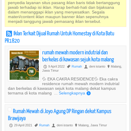
penyedia layanan situs pasang iklan baris tidak bertanggung
jawab terhadap isi iklan. Harap berhati-hati dan bijaksana
dalam menanggapi iklan yang menyesatkan. Segala
materi/content iklan maupun banner iklan sepenuhnya
menjadi tanggung jawab pemasang iklan tersebut.
Iklan Terkait Dijual Rumah Untuk Homestay di Kota Batu
r
PR1820
rumah mewah modern indutrial dan
berkelas di kawasan sejuk kota malang
9 April 2022
Rumah
deni istanto
Malang,
P
,
U
?
Jawa Timur
💦 EKA CAKRA RESIDENCE💦 Eka cakra
residence rumah mewah modern indutrial
dan berkelas di kawasan sejuk kota malang dekat kampus
ternama di kota malang ...
Selengkapnya
)
Rumah Mewah di Joyo Agung DP Ringan dekat Kampus
Brawijaya
29 April 2021
Rumah
deni istanto
Malang, Jawa Timur
P
,
U
?