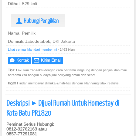
Dilihat: 529 kali
Hubungi Pengiklan
U
Nama: Pemilik
Domisili: Jabodetabek, DKI Jakarta
Lihat semua iklan dari member ini
- 1463 iklan
Kontak
Kirim Email
e
@
Tips:
Lakukan transaksi dengan cara bertemu langsung dengan penjual dan mari
bersama kita bangun budaya jual-beli yang aman dan sehat
Ingat!
Hindari membayar dimuka & hati-hati dengan iklan yang tidak realistis.
Deskripsi
Dijual Rumah Untuk Homestay di
]
Kota Batu PR1820
Peminat Serius Hubungi:
0812-32762163 atau
0857-77291081