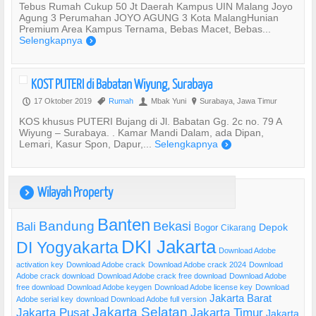
Tebus Rumah Cukup 50 Jt Daerah Kampus UIN Malang Joyo
Agung 3 Perumahan JOYO AGUNG 3 Kota MalangHunian
Premium Area Kampus Ternama, Bebas Macet, Bebas...
Selengkapnya
)
KOST PUTERI di Babatan Wiyung, Surabaya
17 Oktober 2019
Rumah
Mbak Yuni
Surabaya, Jawa Timur
P
,
U
?
KOS khusus PUTERI Bujang di Jl. Babatan Gg. 2c no. 79 A
Wiyung – Surabaya. . Kamar Mandi Dalam, ada Dipan,
Lemari, Kasur Spon, Dapur,...
Selengkapnya
)
Wilayah Property
)
Banten
Bandung
Bekasi
Bali
Bogor
Depok
Cikarang
DKI Jakarta
DI Yogyakarta
Download Adobe
activation key
Download Adobe crack
Download Adobe crack 2024
Download
Adobe crack download
Download Adobe crack free download
Download Adobe
free download
Download Adobe keygen
Download Adobe license key
Download
Jakarta Barat
Adobe serial key
download Download Adobe full version
Jakarta Selatan
Jakarta Pusat
Jakarta Timur
Jakarta