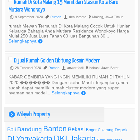
Rumah Di Kota Malang 15 Menit dari Stasiun Kota Baru
Mutiara Wonokoyo
9 September 2020
Rumah
deni istanto
Malang, Jawa Timur
P
,
U
?
rumah Mewah Termurah Di Kota Malang Cocok Untuk Hunian
Keluarga Bahagia Anda Mutiara Residence Wonokoyo Harga
Mulai 250 Juta Luas Tanah 60 luas Bangunan 30...
Selengkapnya
)
Di jual Rumah Golden Cibitung Desain Modern
28 Februari 2020
Rumah
anwar fadli
bekasi, Jawa Barat
P
,
U
?
KABAR GEMBIRA YANG INGIN MEMILIKI RUMAH DI TAHUN
2020 ������� Dengan cicilan Masih Terjangkau,anda
sudah dapat memiliki rumah cluster modern yang super
nyaman nan model...
Selengkapnya
)
Wilayah Property
)
Banten
Bandung
Bekasi
Bali
Bogor
Depok
Cikarang
DKI Jakarta
DI Yogyakarta