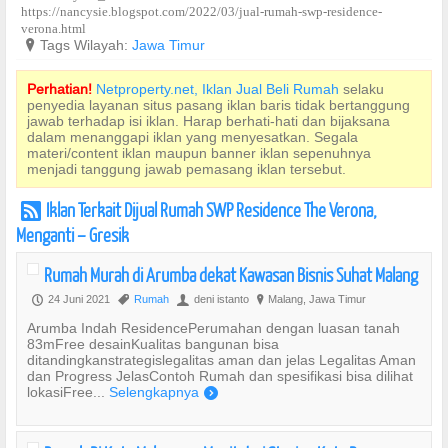
https://nancysie.blogspot.com/2022/03/jual-rumah-swp-residence-
verona.html
?
Tags Wilayah:
Jawa Timur
Perhatian!
Netproperty.net, Iklan Jual Beli Rumah
selaku
penyedia layanan situs pasang iklan baris tidak bertanggung
jawab terhadap isi iklan. Harap berhati-hati dan bijaksana
dalam menanggapi iklan yang menyesatkan. Segala
materi/content iklan maupun banner iklan sepenuhnya
menjadi tanggung jawab pemasang iklan tersebut.
Iklan Terkait Dijual Rumah SWP Residence The Verona,
r
Menganti – Gresik
Rumah Murah di Arumba dekat Kawasan Bisnis Suhat Malang
24 Juni 2021
Rumah
deni istanto
Malang, Jawa Timur
P
,
U
?
Arumba Indah ResidencePerumahan dengan luasan tanah
83mFree desainKualitas bangunan bisa
ditandingkanstrategislegalitas aman dan jelas Legalitas Aman
dan Progress JelasContoh Rumah dan spesifikasi bisa dilihat
lokasiFree...
Selengkapnya
)