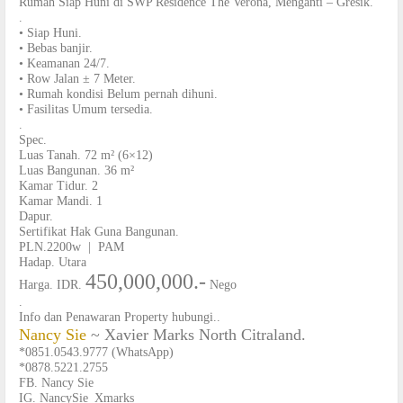
Rumah Siap Huni di SWP Residence The Verona, Menganti – Gresik.
.
• Siap Huni.
• Bebas banjir.
• Keamanan 24/7.
• Row Jalan ± 7 Meter.
• Rumah kondisi Belum pernah dihuni.
• Fasilitas Umum tersedia.
.
Spec.
Luas Tanah. 72 m² (6×12)
Luas Bangunan. 36 m²
Kamar Tidur. 2
Kamar Mandi. 1
Dapur.
Sertifikat Hak Guna Bangunan.
PLN.2200w | PAM
Hadap. Utara
450,000,000.-
Harga. IDR.
Nego
.
Info dan Penawaran Property hubungi..
Nancy Sie
~
Xavier Marks North Citraland.
*0851.0543.9777 (WhatsApp)
*0878.5221.2755
FB. Nancy Sie
IG. NancySie_Xmarks