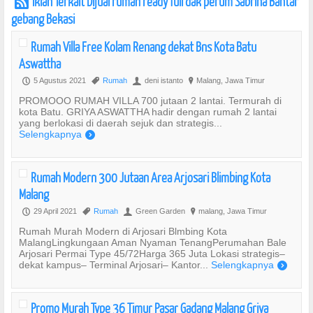
Iklan Terkait Dijual rumah ready full dak perum Sabrina Bantar
r
gebang Bekasi
Rumah Villa Free Kolam Renang dekat Bns Kota Batu
Aswattha
5 Agustus 2021
Rumah
deni istanto
Malang, Jawa Timur
P
,
U
?
PROMOOO RUMAH VILLA 700 jutaan 2 lantai. Termurah di
kota Batu. GRIYA ASWATTHA hadir dengan rumah 2 lantai
yang berlokasi di daerah sejuk dan strategis...
Selengkapnya
)
Rumah Modern 300 Jutaan Area Arjosari Blimbing Kota
Malang
29 April 2021
Rumah
Green Garden
malang, Jawa Timur
P
,
U
?
Rumah Murah Modern di Arjosari Blmbing Kota
MalangLingkungaan Aman Nyaman TenangPerumahan Bale
Arjosari Permai Type 45/72Harga 365 Juta Lokasi strategis–
dekat kampus– Terminal Arjosari– Kantor...
Selengkapnya
)
Promo Murah Type 36 Timur Pasar Gadang Malang Griya