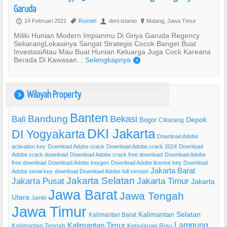
Garuda
24 Februari 2021
Rumah
deni istanto
Malang, Jawa Timur
P
,
U
?
Miliki Hunian Modern Impianmu Di Griya Garuda Regency
SekarangLokasinya Sangat Strategis Cocok Banget Buat
InvestasiAtau Mau Buat Hunian Keluarga Juga Cock Kareana
Berada Di Kawasan...
Selengkapnya
)
Wilayah Property
)
Banten
Bandung
Bekasi
Bali
Bogor
Depok
Cikarang
DKI Jakarta
DI Yogyakarta
Download Adobe
activation key
Download Adobe crack
Download Adobe crack 2024
Download
Adobe crack download
Download Adobe crack free download
Download Adobe
free download
Download Adobe keygen
Download Adobe license key
Download
Jakarta Barat
Adobe serial key
download Download Adobe full version
Jakarta Selatan
Jakarta Pusat
Jakarta Timur
Jakarta
Jawa Barat
Jawa Tengah
Utara
Jambi
Jawa Timur
Kalimantan Selatan
Kalimantan Barat
Lampung
Kalimantan Timur
Kalimantan Tengah
Kepulauan Riau