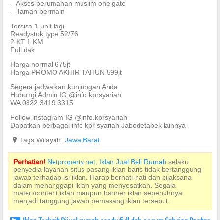
– Akses perumahan muslim one gate
– Taman bermain
Tersisa 1 unit lagi
Readystok type 52/76
2 KT 1 KM
Full dak
Harga normal 675jt
Harga PROMO AKHIR TAHUN 599jt
Segera jadwalkan kunjungan Anda
Hubungi Admin IG @info.kprsyariah
WA 0822.3419.3315
Follow instagram IG @info.kprsyariah
Dapatkan berbagai info kpr syariah Jabodetabek lainnya
?
Tags Wilayah:
Jawa Barat
Perhatian!
Netproperty.net, Iklan Jual Beli Rumah
selaku
penyedia layanan situs pasang iklan baris tidak bertanggung
jawab terhadap isi iklan. Harap berhati-hati dan bijaksana
dalam menanggapi iklan yang menyesatkan. Segala
materi/content iklan maupun banner iklan sepenuhnya
menjadi tanggung jawab pemasang iklan tersebut.