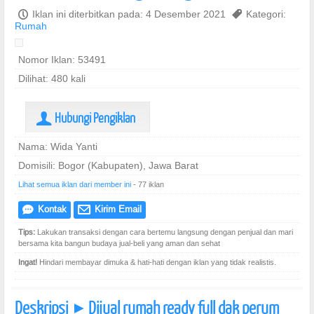
P
Iklan ini diterbitkan pada: 4 Desember 2021
,
Kategori:
Rumah
Nomor Iklan: 53491
Dilihat: 480 kali
Hubungi Pengiklan
U
Nama: Wida Yanti
Domisili: Bogor (Kabupaten), Jawa Barat
Lihat semua iklan dari member ini
- 77 iklan
Kontak
Kirim Email
e
@
Tips:
Lakukan transaksi dengan cara bertemu langsung dengan penjual dan mari
bersama kita bangun budaya jual-beli yang aman dan sehat
Ingat!
Hindari membayar dimuka & hati-hati dengan iklan yang tidak realistis.
Deskripsi
Dijual rumah ready full dak perum
]