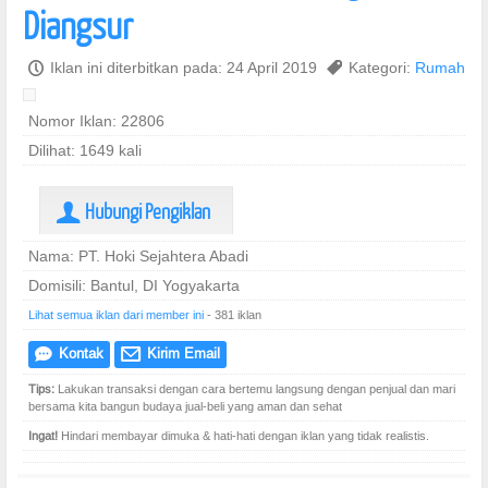
Diangsur
P
Iklan ini diterbitkan pada: 24 April 2019
,
Kategori:
Rumah
Nomor Iklan: 22806
Dilihat: 1649 kali
Hubungi Pengiklan
U
Nama: PT. Hoki Sejahtera Abadi
Domisili: Bantul, DI Yogyakarta
Lihat semua iklan dari member ini
- 381 iklan
Kontak
Kirim Email
e
@
Tips:
Lakukan transaksi dengan cara bertemu langsung dengan penjual dan mari
bersama kita bangun budaya jual-beli yang aman dan sehat
Ingat!
Hindari membayar dimuka & hati-hati dengan iklan yang tidak realistis.