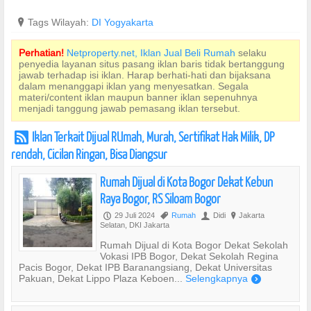
?
Tags Wilayah:
DI Yogyakarta
Perhatian!
Netproperty.net, Iklan Jual Beli Rumah
selaku
penyedia layanan situs pasang iklan baris tidak bertanggung
jawab terhadap isi iklan. Harap berhati-hati dan bijaksana
dalam menanggapi iklan yang menyesatkan. Segala
materi/content iklan maupun banner iklan sepenuhnya
menjadi tanggung jawab pemasang iklan tersebut.
Iklan Terkait Dijual RUmah, Murah, Sertifikat Hak Milik, DP
r
rendah, Cicilan Ringan, Bisa Diangsur
Rumah Dijual di Kota Bogor Dekat Kebun
Raya Bogor, RS Siloam Bogor
29 Juli 2024
Rumah
Didi
Jakarta
P
,
U
?
Selatan, DKI Jakarta
Rumah Dijual di Kota Bogor Dekat Sekolah
Vokasi IPB Bogor, Dekat Sekolah Regina
Pacis Bogor, Dekat IPB Baranangsiang, Dekat Universitas
Pakuan, Dekat Lippo Plaza Keboen...
Selengkapnya
)