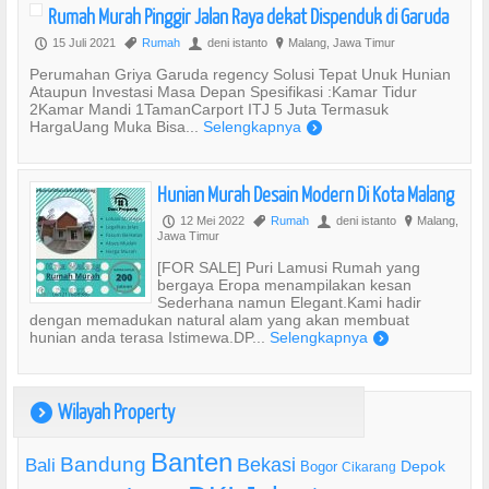
Rumah Murah Pinggir Jalan Raya dekat Dispenduk di Garuda
15 Juli 2021
Rumah
deni istanto
Malang, Jawa Timur
P
,
U
?
Perumahan Griya Garuda regency Solusi Tepat Unuk Hunian
Ataupun Investasi Masa Depan Spesifikasi :Kamar Tidur
2Kamar Mandi 1TamanCarport ITJ 5 Juta Termasuk
HargaUang Muka Bisa...
Selengkapnya
)
Hunian Murah Desain Modern Di Kota Malang
12 Mei 2022
Rumah
deni istanto
Malang,
P
,
U
?
Jawa Timur
[FOR SALE] Puri Lamusi Rumah yang
bergaya Eropa menampilakan kesan
Sederhana namun Elegant.Kami hadir
dengan memadukan natural alam yang akan membuat
hunian anda terasa Istimewa.DP...
Selengkapnya
)
Wilayah Property
)
Banten
Bandung
Bekasi
Bali
Bogor
Depok
Cikarang