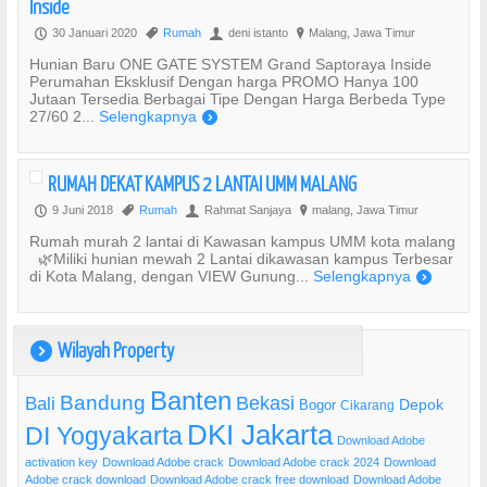
Inside
30 Januari 2020
Rumah
deni istanto
Malang, Jawa Timur
P
,
U
?
Hunian Baru ONE GATE SYSTEM Grand Saptoraya Inside
Perumahan Eksklusif Dengan harga PROMO Hanya 100
Jutaan Tersedia Berbagai Tipe Dengan Harga Berbeda Type
27/60 2...
Selengkapnya
)
RUMAH DEKAT KAMPUS 2 LANTAI UMM MALANG
9 Juni 2018
Rumah
Rahmat Sanjaya
malang, Jawa Timur
P
,
U
?
Rumah murah 2 lantai di Kawasan kampus UMM kota malang
🌿Miliki hunian mewah 2 Lantai dikawasan kampus Terbesar
di Kota Malang, dengan VIEW Gunung...
Selengkapnya
)
Wilayah Property
)
Banten
Bandung
Bekasi
Bali
Bogor
Depok
Cikarang
DKI Jakarta
DI Yogyakarta
Download Adobe
activation key
Download Adobe crack
Download Adobe crack 2024
Download
Adobe crack download
Download Adobe crack free download
Download Adobe