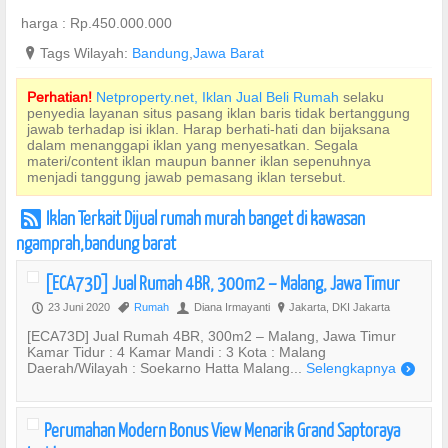
harga : Rp.450.000.000
?
Tags Wilayah:
Bandung
,
Jawa Barat
Perhatian!
Netproperty.net, Iklan Jual Beli Rumah
selaku
penyedia layanan situs pasang iklan baris tidak bertanggung
jawab terhadap isi iklan. Harap berhati-hati dan bijaksana
dalam menanggapi iklan yang menyesatkan. Segala
materi/content iklan maupun banner iklan sepenuhnya
menjadi tanggung jawab pemasang iklan tersebut.
Iklan Terkait Dijual rumah murah banget di kawasan
r
ngamprah,bandung barat
[ECA73D] Jual Rumah 4BR, 300m2 – Malang, Jawa Timur
23 Juni 2020
Rumah
Diana Irmayanti
Jakarta, DKI Jakarta
P
,
U
?
[ECA73D] Jual Rumah 4BR, 300m2 – Malang, Jawa Timur
Kamar Tidur : 4 Kamar Mandi : 3 Kota : Malang
Daerah/Wilayah : Soekarno Hatta Malang...
Selengkapnya
)
Perumahan Modern Bonus View Menarik Grand Saptoraya