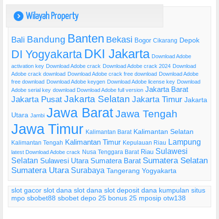
Wilayah Property
)
Banten
Bandung
Bekasi
Bali
Bogor
Depok
Cikarang
DKI Jakarta
DI Yogyakarta
Download Adobe
activation key
Download Adobe crack
Download Adobe crack 2024
Download
Adobe crack download
Download Adobe crack free download
Download Adobe
free download
Download Adobe keygen
Download Adobe license key
Download
Jakarta Barat
Adobe serial key
download Download Adobe full version
Jakarta Selatan
Jakarta Pusat
Jakarta Timur
Jakarta
Jawa Barat
Jawa Tengah
Utara
Jambi
Jawa Timur
Kalimantan Selatan
Kalimantan Barat
Lampung
Kalimantan Timur
Kalimantan Tengah
Kepulauan Riau
Sulawesi
Riau
Nusa Tenggara Barat
latest Download Adobe crack
Selatan
Sumatera Selatan
Sulawesi Utara
Sumatera Barat
Sumatera Utara
Surabaya
Tangerang
Yogyakarta
slot gacor
slot dana
slot dana
slot deposit dana
kumpulan situs
mpo
sbobet88
sbobet
depo 25 bonus 25
mposip
otw138