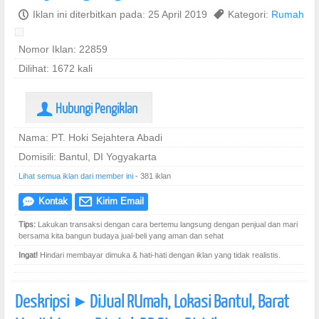
P
Iklan ini diterbitkan pada: 25 April 2019
,
Kategori:
Rumah
Nomor Iklan: 22859
Dilihat: 1672 kali
Hubungi Pengiklan
U
Nama: PT. Hoki Sejahtera Abadi
Domisili: Bantul, DI Yogyakarta
Lihat semua iklan dari member ini
- 381 iklan
Kontak
Kirim Email
e
@
Tips:
Lakukan transaksi dengan cara bertemu langsung dengan penjual dan mari
bersama kita bangun budaya jual-beli yang aman dan sehat
Ingat!
Hindari membayar dimuka & hati-hati dengan iklan yang tidak realistis.
Deskripsi
DiJual RUmah, Lokasi Bantul, Barat
]