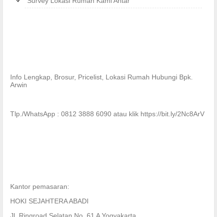
Survey Lokasi Rumah Kami Antar
Info Lengkap, Brosur, Pricelist, Lokasi Rumah Hubungi Bpk.
Arwin
Tlp./WhatsApp : 0812 3888 6090 atau klik https://bit.ly/2Nc8ArV
Kantor pemasaran:
HOKI SEJAHTERA ABADI
Jl. Ringroad Selatan No. 61 A Yogyakarta