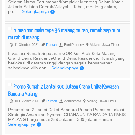
Selatan Nama Perumahan/Komplek : Menteng Dalam Kota :
Jakarta Selatan Daerah/Wilayah : Tebet, menteng dalam,
prof....
Selengkapnya
)
rumah minimalis type 36 malang murah, rumah siap huni
murah di malang
11 Oktober 2021
Rumah
Beni Property
Malang, Jawa Timur
P
,
U
?
Investasi Rumah Seputaran GOR Ken Arok Kota Malang
Grand Deira ResidenceGrand Deira Residence, Rumah yang
berlokasi di dataran tinggi dengan segala kenyamanan
selayaknya villa dan...
Selengkapnya
)
Promo Rumah 2 Lantai 300 Jutaan Graha Unika Kawasan
Bandara Malang
10 Oktober 2020
Rumah
deni istanto
Malang, Jawa Timur
P
,
U
?
Perumahan 2 Lantai Dekat Bandara Rumah Premium Lokasi
Strategis Aman dan Nyaman GRAHA UNIKA BANDARA PAKIS
MALANG harga mulai 259 Jutaan – 389 jutaan Hunian...
Selengkapnya
)