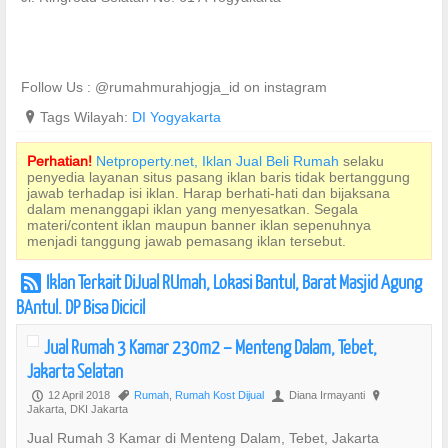
Follow Us : @rumahmurahjogja_id on instagram
?
Tags Wilayah:
DI Yogyakarta
Perhatian!
Netproperty.net, Iklan Jual Beli Rumah
selaku
penyedia layanan situs pasang iklan baris tidak bertanggung
jawab terhadap isi iklan. Harap berhati-hati dan bijaksana
dalam menanggapi iklan yang menyesatkan. Segala
materi/content iklan maupun banner iklan sepenuhnya
menjadi tanggung jawab pemasang iklan tersebut.
Iklan Terkait DiJual RUmah, Lokasi Bantul, Barat Masjid Agung
r
BAntul. DP Bisa Dicicil
Jual Rumah 3 Kamar 230m2 – Menteng Dalam, Tebet,
Jakarta Selatan
12 April 2018
Rumah
,
Rumah Kost Dijual
Diana Irmayanti
P
,
U
?
Jakarta, DKI Jakarta
Jual Rumah 3 Kamar di Menteng Dalam, Tebet, Jakarta