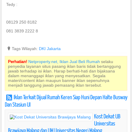
Tedy :
08129 250 8182
081 3839 2222 8
?
Tags Wilayah:
DKI Jakarta
Perhatian!
Netproperty.net, Iklan Jual Beli Rumah
selaku
penyedia layanan situs pasang iklan baris tidak bertanggung
jawab terhadap isi iklan. Harap berhati-hati dan bijaksana
dalam menanggapi iklan yang menyesatkan. Segala
materi/content iklan maupun banner iklan sepenuhnya
menjadi tanggung jawab pemasang iklan tersebut.
Iklan Terkait Dijual Rumah Keren Siap Huni Depan Halte Busway
r
Dan Stasiun UI
Kost Dekat UB
Universitas
Brawijaya Malang dan UM Universitas Negeri Malang