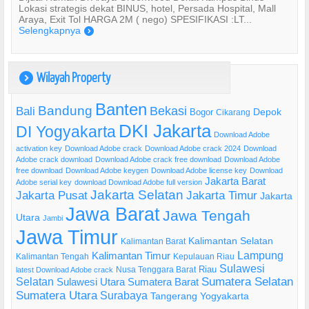
Lokasi strategis dekat BINUS, hotel, Persada Hospital, Mall
Araya, Exit Tol HARGA 2M ( nego) SPESIFIKASI :LT...
Selengkapnya
)
Wilayah Property
)
Banten
Bandung
Bekasi
Bali
Bogor
Depok
Cikarang
DKI Jakarta
DI Yogyakarta
Download Adobe
activation key
Download Adobe crack
Download Adobe crack 2024
Download
Adobe crack download
Download Adobe crack free download
Download Adobe
free download
Download Adobe keygen
Download Adobe license key
Download
Jakarta Barat
Adobe serial key
download Download Adobe full version
Jakarta Selatan
Jakarta Pusat
Jakarta Timur
Jakarta
Jawa Barat
Jawa Tengah
Utara
Jambi
Jawa Timur
Kalimantan Selatan
Kalimantan Barat
Lampung
Kalimantan Timur
Kalimantan Tengah
Kepulauan Riau
Sulawesi
Riau
Nusa Tenggara Barat
latest Download Adobe crack
Selatan
Sumatera Selatan
Sulawesi Utara
Sumatera Barat
Sumatera Utara
Surabaya
Tangerang
Yogyakarta