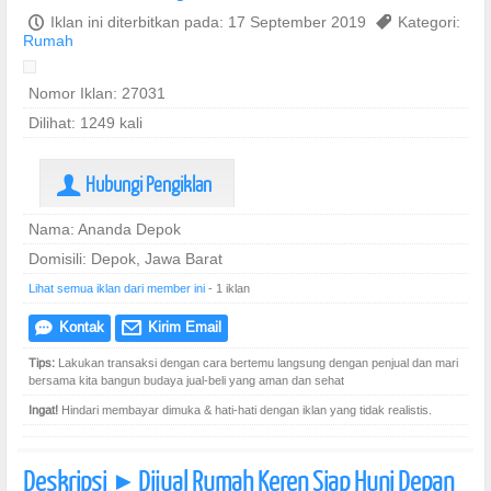
P
Iklan ini diterbitkan pada: 17 September 2019
,
Kategori:
Rumah
Nomor Iklan: 27031
Dilihat: 1249 kali
Hubungi Pengiklan
U
Nama: Ananda Depok
Domisili: Depok, Jawa Barat
Lihat semua iklan dari member ini
- 1 iklan
Kontak
Kirim Email
e
@
Tips:
Lakukan transaksi dengan cara bertemu langsung dengan penjual dan mari
bersama kita bangun budaya jual-beli yang aman dan sehat
Ingat!
Hindari membayar dimuka & hati-hati dengan iklan yang tidak realistis.
Deskripsi
Dijual Rumah Keren Siap Huni Depan
]