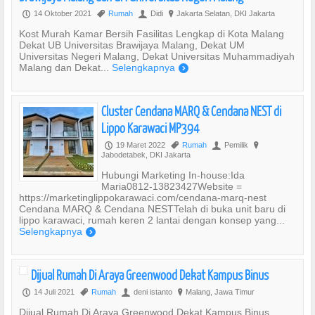
14 Oktober 2021
Rumah
Didi
Jakarta Selatan, DKI Jakarta
P
,
U
?
Kost Murah Kamar Bersih Fasilitas Lengkap di Kota Malang
Dekat UB Universitas Brawijaya Malang, Dekat UM
Universitas Negeri Malang, Dekat Universitas Muhammadiyah
Malang dan Dekat...
Selengkapnya
)
Cluster Cendana MARQ & Cendana NEST di
Lippo Karawaci MP394
19 Maret 2022
Rumah
Pemilik
P
,
U
?
Jabodetabek, DKI Jakarta
Hubungi Marketing In-house:Ida
Maria0812-13823427Website =
https://marketinglippokarawaci.com/cendana-marq-nest
Cendana MARQ & Cendana NESTTelah di buka unit baru di
lippo karawaci, rumah keren 2 lantai dengan konsep yang...
Selengkapnya
)
Dijual Rumah Di Araya Greenwood Dekat Kampus Binus
14 Juli 2021
Rumah
deni istanto
Malang, Jawa Timur
P
,
U
?
Dijual Rumah Di Araya Greenwood Dekat Kampus Binus