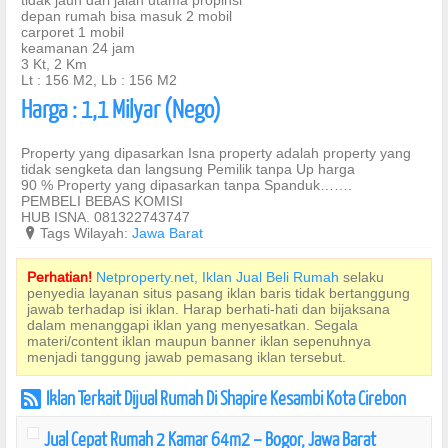
tidak jauh dari jalan utama propinsi
depan rumah bisa masuk 2 mobil
carporet 1 mobil
keamanan 24 jam
3 Kt, 2 Km
Lt : 156 M2, Lb : 156 M2
Harga : 1,1 Milyar (Nego)
Property yang dipasarkan Isna property adalah property yang
tidak sengketa dan langsung Pemilik tanpa Up harga
90 % Property yang dipasarkan tanpa Spanduk…….
PEMBELI BEBAS KOMISI
HUB ISNA. 081322743747
?
Tags Wilayah:
Jawa Barat
Perhatian!
Netproperty.net, Iklan Jual Beli Rumah
selaku
penyedia layanan situs pasang iklan baris tidak bertanggung
jawab terhadap isi iklan. Harap berhati-hati dan bijaksana
dalam menanggapi iklan yang menyesatkan. Segala
materi/content iklan maupun banner iklan sepenuhnya
menjadi tanggung jawab pemasang iklan tersebut.
Iklan Terkait Dijual Rumah Di Shapire Kesambi Kota Cirebon
r
Jual Cepat Rumah 2 Kamar 64m2 – Bogor, Jawa Barat