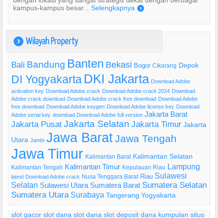
dengan lokasi yang sangat strategis dekat dengan berbagai
kampus-kampus besar...
Selengkapnya
)
Wilayah Property
)
Banten
Bandung
Bekasi
Bali
Bogor
Depok
Cikarang
DKI Jakarta
DI Yogyakarta
Download Adobe
activation key
Download Adobe crack
Download Adobe crack 2024
Download
Adobe crack download
Download Adobe crack free download
Download Adobe
free download
Download Adobe keygen
Download Adobe license key
Download
Jakarta Barat
Adobe serial key
download Download Adobe full version
Jakarta Selatan
Jakarta Pusat
Jakarta Timur
Jakarta
Jawa Barat
Jawa Tengah
Utara
Jambi
Jawa Timur
Kalimantan Selatan
Kalimantan Barat
Lampung
Kalimantan Timur
Kalimantan Tengah
Kepulauan Riau
Sulawesi
Riau
Nusa Tenggara Barat
latest Download Adobe crack
Selatan
Sumatera Selatan
Sulawesi Utara
Sumatera Barat
Sumatera Utara
Surabaya
Tangerang
Yogyakarta
slot gacor
slot dana
slot dana
slot deposit dana
kumpulan situs