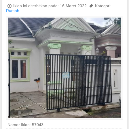
P
Iklan ini diterbitkan pada: 16 Maret 2022
,
Kategori:
Rumah
Nomor Iklan: 57043