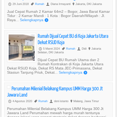
29 Juni 2018
Rumah
Diana Irmayanti
Jakarta, DKI Jakarta
P
,
U
?
Jual Cepat Rumah 2 Kamar 64m2 – Bogor, Jawa Barat Kamar
Tidur : 2 Kamar Mandi : 1 Kota : Bogor Daerah/Wilayah : Jl.
Raya...
Selengkapnya
)
Rumah Dijual Cepat BU di Koja Jakarta Utara
Dekat RSUD Koja
5 Maret 2024
Rumah
Didi
Jakarta
P
,
U
?
Selatan, DKI Jakarta
Dijual Cepat BU Rumah Utama dan 2
Rumah Kontrakan di Koja Jakarta Utara
Dekat RSUD Koja, Dekat RS Mata JEC-Primasana, Dekat
Stasiun Tanjung Priuk, Dekat...
Selengkapnya
)
Perumahan Milenial Belakang Kampus UMM Harga 300 Jt
Jawara Land
4 Agustus 2020
Rumah
deni istanto
Malang, Jawa Timur
P
,
U
?
Perumahan Milenial Belakang Kampus UMM Harga 300 Jt
Jawara Land Perumahan mewah harga murah tentunya