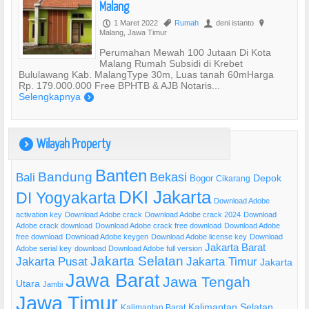
Malang
1 Maret 2022
Rumah
deni istanto
P
,
U
?
Malang, Jawa Timur
Perumahan Mewah 100 Jutaan Di Kota
Malang Rumah Subsidi di Krebet
Bululawang Kab. MalangType 30m, Luas tanah 60mHarga
Rp. 179.000.000 Free BPHTB & AJB Notaris...
Selengkapnya
)
Wilayah Property
)
Banten
Bandung
Bekasi
Bali
Bogor
Depok
Cikarang
DKI Jakarta
DI Yogyakarta
Download Adobe
activation key
Download Adobe crack
Download Adobe crack 2024
Download
Adobe crack download
Download Adobe crack free download
Download Adobe
free download
Download Adobe keygen
Download Adobe license key
Download
Jakarta Barat
Adobe serial key
download Download Adobe full version
Jakarta Selatan
Jakarta Pusat
Jakarta Timur
Jakarta
Jawa Barat
Jawa Tengah
Utara
Jambi
Jawa Timur
Kalimantan Selatan
Kalimantan Barat