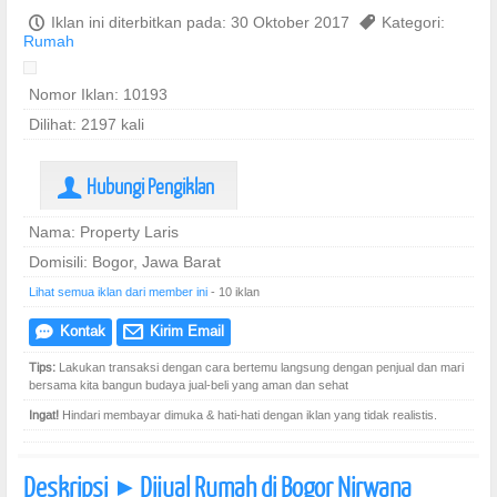
P
Iklan ini diterbitkan pada: 30 Oktober 2017
,
Kategori:
Rumah
Nomor Iklan: 10193
Dilihat: 2197 kali
Hubungi Pengiklan
U
Nama: Property Laris
Domisili: Bogor, Jawa Barat
Lihat semua iklan dari member ini
- 10 iklan
Kontak
Kirim Email
e
@
Tips:
Lakukan transaksi dengan cara bertemu langsung dengan penjual dan mari
bersama kita bangun budaya jual-beli yang aman dan sehat
Ingat!
Hindari membayar dimuka & hati-hati dengan iklan yang tidak realistis.
Deskripsi
Dijual Rumah di Bogor Nirwana
]