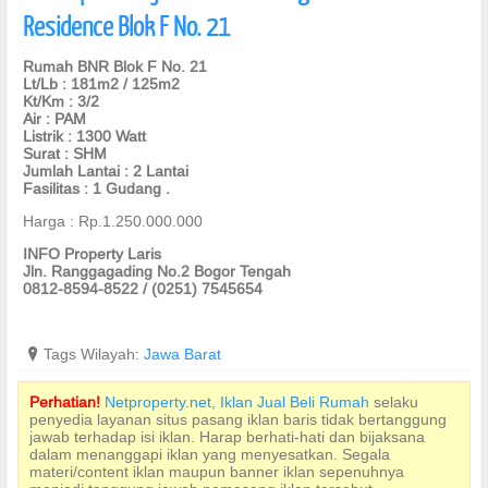
Residence Blok F No. 21
Rumah BNR Blok F No. 21
Lt/Lb : 181m2 / 125m2
Kt/Km : 3/2
Air : PAM
Listrik : 1300 Watt
Surat : SHM
Jumlah Lantai : 2 Lantai
Fasilitas : 1 Gudang .
Harga : Rp.1.250.000.000
INFO Property Laris
Jln. Ranggagading No.2 Bogor Tengah
0812-8594-8522 / (0251) 7545654
?
Tags Wilayah:
Jawa Barat
Perhatian!
Netproperty.net, Iklan Jual Beli Rumah
selaku
penyedia layanan situs pasang iklan baris tidak bertanggung
jawab terhadap isi iklan. Harap berhati-hati dan bijaksana
dalam menanggapi iklan yang menyesatkan. Segala
materi/content iklan maupun banner iklan sepenuhnya