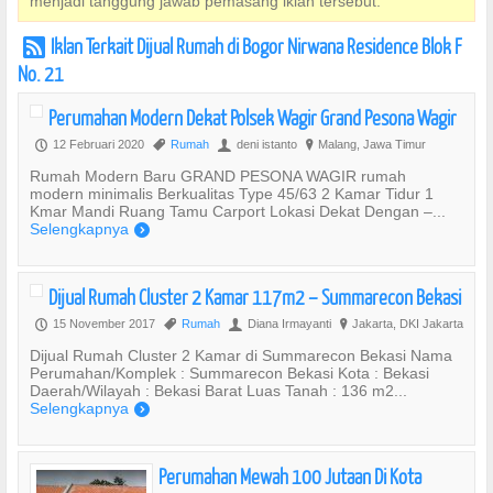
menjadi tanggung jawab pemasang iklan tersebut.
Iklan Terkait Dijual Rumah di Bogor Nirwana Residence Blok F
r
No. 21
Perumahan Modern Dekat Polsek Wagir Grand Pesona Wagir
12 Februari 2020
Rumah
deni istanto
Malang, Jawa Timur
P
,
U
?
Rumah Modern Baru GRAND PESONA WAGIR rumah
modern minimalis Berkualitas Type 45/63 2 Kamar Tidur 1
Kmar Mandi Ruang Tamu Carport Lokasi Dekat Dengan –...
Selengkapnya
)
Dijual Rumah Cluster 2 Kamar 117m2 – Summarecon Bekasi
15 November 2017
Rumah
Diana Irmayanti
Jakarta, DKI Jakarta
P
,
U
?
Dijual Rumah Cluster 2 Kamar di Summarecon Bekasi Nama
Perumahan/Komplek : Summarecon Bekasi Kota : Bekasi
Daerah/Wilayah : Bekasi Barat Luas Tanah : 136 m2...
Selengkapnya
)
Perumahan Mewah 100 Jutaan Di Kota