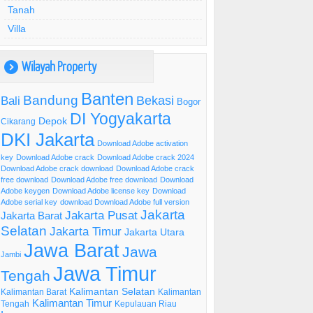
Tanah
Villa
Wilayah Property
)
Banten
Bandung
Bekasi
Bali
Bogor
DI Yogyakarta
Depok
Cikarang
DKI Jakarta
Download Adobe activation
key
Download Adobe crack
Download Adobe crack 2024
Download Adobe crack download
Download Adobe crack
free download
Download Adobe free download
Download
Adobe keygen
Download Adobe license key
Download
Adobe serial key
download Download Adobe full version
Jakarta
Jakarta Pusat
Jakarta Barat
Selatan
Jakarta Timur
Jakarta Utara
Jawa Barat
Jawa
Jambi
Jawa Timur
Tengah
Kalimantan Selatan
Kalimantan Barat
Kalimantan
Kalimantan Timur
Tengah
Kepulauan Riau