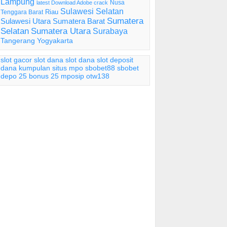
Lampung
Nusa
latest Download Adobe crack
Sulawesi Selatan
Riau
Tenggara Barat
Sumatera
Sulawesi Utara
Sumatera Barat
Selatan
Sumatera Utara
Surabaya
Tangerang
Yogyakarta
slot gacor
slot dana
slot dana
slot deposit
dana
kumpulan situs mpo
sbobet88
sbobet
depo 25 bonus 25
mposip
otw138