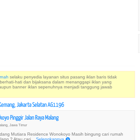
Rumah
selaku penyedia layanan situs pasang iklan baris tidak
 berhati-hati dan bijaksana dalam menanggapi iklan yang
maupun banner iklan sepenuhnya menjadi tanggung jawab
i, Kemang, Jakarta Selatan AG1196
yo Pinggir Jalan Raya Malang
lang, Jawa Timur
dang Mutiara Residence Wonokoyo Masih bingung cari rumah
ang ? Atau cari...
Selengkapnya
)