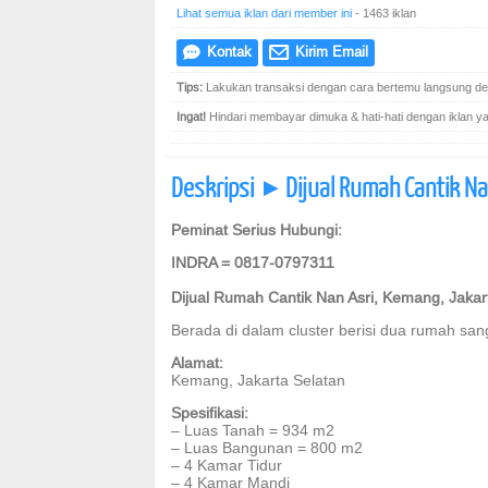
Lihat semua iklan dari member ini
- 1463 iklan
Kontak
Kirim Email
e
@
Tips:
Lakukan transaksi dengan cara bertemu langsung den
Ingat!
Hindari membayar dimuka & hati-hati dengan iklan yang
Deskripsi
Dijual Rumah Cantik Na
]
Peminat Serius Hubungi:
INDRA = 0817-0797311
Dijual Rumah Cantik Nan Asri, Kemang, Jakar
Berada di dalam cluster berisi dua rumah san
Alamat:
Kemang, Jakarta Selatan
Spesifikasi:
– Luas Tanah = 934 m2
– Luas Bangunan = 800 m2
– 4 Kamar Tidur
– 4 Kamar Mandi