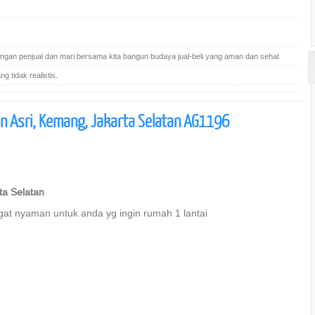
gan penjual dan mari bersama kita bangun budaya jual-beli yang aman dan sehat
 tidak realistis.
n Asri, Kemang, Jakarta Selatan AG1196
ta Selatan
gat nyaman untuk anda yg ingin rumah 1 lantai