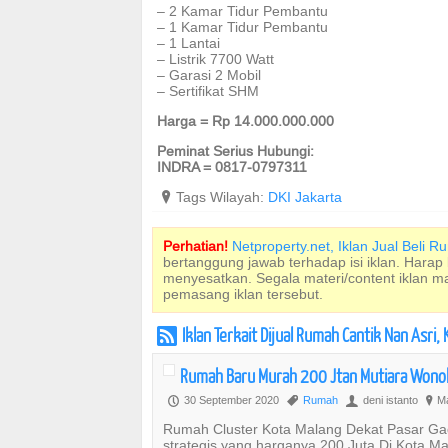
– 2 Kamar Tidur Pembantu
– 1 Kamar Tidur Pembantu
– 1 Lantai
– Listrik 7700 Watt
– Garasi 2 Mobil
– Sertifikat SHM
Harga = Rp 14.000.000.000
Peminat Serius Hubungi:
INDRA = 0817-0797311
?
Tags Wilayah:
DKI Jakarta
Perhatian!
Netproperty.net, Iklan Jual Beli 
bertanggung jawab terhadap isi iklan. Harap
menyesatkan. Segala materi/content iklan 
pemasang iklan tersebut.
Iklan Terkait Dijual Rumah Cantik Nan Asr
r
Rumah Baru Murah 200 Jtan Mutiara Wonoko
30 September 2020
Rumah
deni istanto
Ma
P
,
U
?
Rumah Cluster Kota Malang Dekat Pasar Ga
strategis yang harganya 200 Juta Di Kota Mal