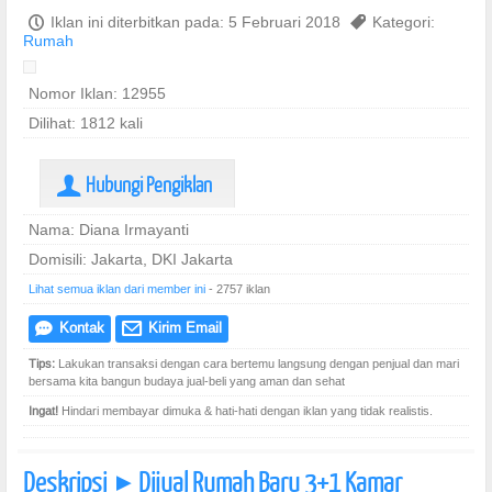
P
Iklan ini diterbitkan pada: 5 Februari 2018
,
Kategori:
Rumah
Nomor Iklan: 12955
Dilihat: 1812 kali
Hubungi Pengiklan
U
Nama: Diana Irmayanti
Domisili: Jakarta, DKI Jakarta
Lihat semua iklan dari member ini
- 2757 iklan
Kontak
Kirim Email
e
@
Tips:
Lakukan transaksi dengan cara bertemu langsung dengan penjual dan mari
bersama kita bangun budaya jual-beli yang aman dan sehat
Ingat!
Hindari membayar dimuka & hati-hati dengan iklan yang tidak realistis.
Deskripsi
Dijual Rumah Baru 3+1 Kamar
]