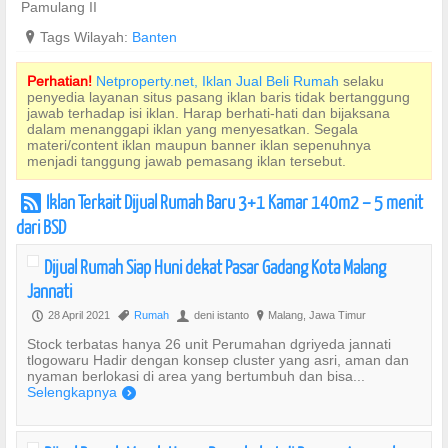
Pamulang II
?
Tags Wilayah:
Banten
Perhatian!
Netproperty.net, Iklan Jual Beli Rumah
selaku
penyedia layanan situs pasang iklan baris tidak bertanggung
jawab terhadap isi iklan. Harap berhati-hati dan bijaksana
dalam menanggapi iklan yang menyesatkan. Segala
materi/content iklan maupun banner iklan sepenuhnya
menjadi tanggung jawab pemasang iklan tersebut.
Iklan Terkait Dijual Rumah Baru 3+1 Kamar 140m2 – 5 menit
r
dari BSD
Dijual Rumah Siap Huni dekat Pasar Gadang Kota Malang
Jannati
28 April 2021
Rumah
deni istanto
Malang, Jawa Timur
P
,
U
?
Stock terbatas hanya 26 unit Perumahan dgriyeda jannati
tlogowaru Hadir dengan konsep cluster yang asri, aman dan
nyaman berlokasi di area yang bertumbuh dan bisa...
Selengkapnya
)