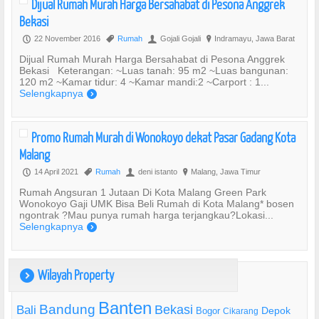
Dijual Rumah Murah Harga Bersahabat di Pesona Anggrek
Bekasi
22 November 2016
Rumah
Gojali Gojali
Indramayu, Jawa Barat
P
,
U
?
Dijual Rumah Murah Harga Bersahabat di Pesona Anggrek
Bekasi Keterangan: ~Luas tanah: 95 m2 ~Luas bangunan:
120 m2 ~Kamar tidur: 4 ~Kamar mandi:2 ~Carport : 1...
Selengkapnya
)
Promo Rumah Murah di Wonokoyo dekat Pasar Gadang Kota
Malang
14 April 2021
Rumah
deni istanto
Malang, Jawa Timur
P
,
U
?
Rumah Angsuran 1 Jutaan Di Kota Malang Green Park
Wonokoyo Gaji UMK Bisa Beli Rumah di Kota Malang* bosen
ngontrak ?Mau punya rumah harga terjangkau?Lokasi...
Selengkapnya
)
Wilayah Property
)
Banten
Bandung
Bekasi
Bali
Bogor
Depok
Cikarang