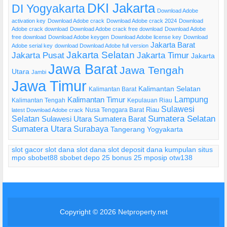
DKI Jakarta
DI Yogyakarta
Download Adobe
activation key
Download Adobe crack
Download Adobe crack 2024
Download
Adobe crack download
Download Adobe crack free download
Download Adobe
free download
Download Adobe keygen
Download Adobe license key
Download
Jakarta Barat
Adobe serial key
download Download Adobe full version
Jakarta Selatan
Jakarta Pusat
Jakarta Timur
Jakarta
Jawa Barat
Jawa Tengah
Utara
Jambi
Jawa Timur
Kalimantan Selatan
Kalimantan Barat
Lampung
Kalimantan Timur
Kalimantan Tengah
Kepulauan Riau
Sulawesi
Riau
Nusa Tenggara Barat
latest Download Adobe crack
Selatan
Sumatera Selatan
Sulawesi Utara
Sumatera Barat
Sumatera Utara
Surabaya
Tangerang
Yogyakarta
slot gacor
slot dana
slot dana
slot deposit dana
kumpulan situs
mpo
sbobet88
sbobet
depo 25 bonus 25
mposip
otw138
Copyright © 2026
Netproperty.net