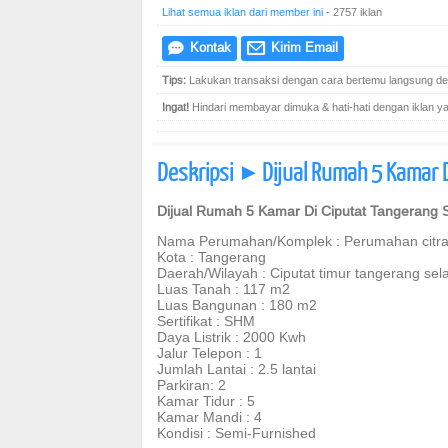
Lihat semua iklan dari member ini
- 2757 iklan
Kontak
Kirim Email
e
@
Tips:
Lakukan transaksi dengan cara bertemu langsung den
Ingat!
Hindari membayar dimuka & hati-hati dengan iklan yang
Deskripsi
Dijual Rumah 5 Kamar D
]
Dijual Rumah 5 Kamar Di Ciputat Tangerang 
Nama Perumahan/Komplek : Perumahan citra
Kota : Tangerang
Daerah/Wilayah : Ciputat timur tangerang sel
Luas Tanah : 117 m2
Luas Bangunan : 180 m2
Sertifikat : SHM
Daya Listrik : 2000 Kwh
Jalur Telepon : 1
Jumlah Lantai : 2.5 lantai
Parkiran: 2
Kamar Tidur : 5
Kamar Mandi : 4
Kondisi : Semi-Furnished