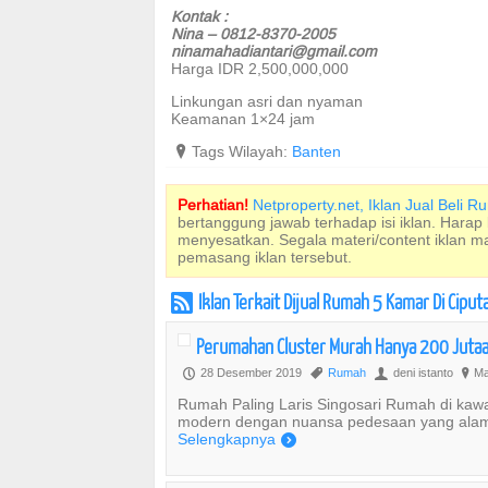
Kontak :
Nina – 0812-8370-2005
ninamahadiantari@gmail.com
Harga IDR 2,500,000,000
Linkungan asri dan nyaman
Keamanan 1×24 jam
?
Tags Wilayah:
Banten
Perhatian!
Netproperty.net, Iklan Jual Beli 
bertanggung jawab terhadap isi iklan. Harap
menyesatkan. Segala materi/content iklan 
pemasang iklan tersebut.
Iklan Terkait Dijual Rumah 5 Kamar Di Ciput
r
Perumahan Cluster Murah Hanya 200 Jutaan
28 Desember 2019
Rumah
deni istanto
Ma
P
,
U
?
Rumah Paling Laris Singosari Rumah di ka
modern dengan nuansa pedesaan yang alami 
Selengkapnya
)