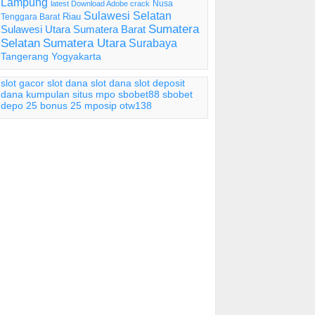
Lampung
Nusa
latest Download Adobe crack
Sulawesi Selatan
Riau
Tenggara Barat
Sumatera
Sulawesi Utara
Sumatera Barat
Selatan
Sumatera Utara
Surabaya
Tangerang
Yogyakarta
slot gacor
slot dana
slot dana
slot deposit
dana
kumpulan situs mpo
sbobet88
sbobet
depo 25 bonus 25
mposip
otw138