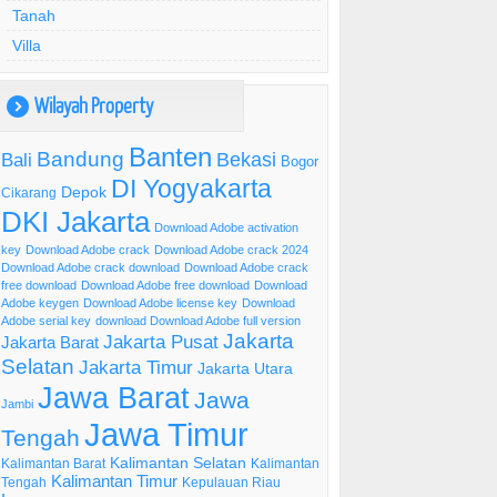
Tanah
Villa
Wilayah Property
)
Banten
Bandung
Bekasi
Bali
Bogor
DI Yogyakarta
Depok
Cikarang
DKI Jakarta
Download Adobe activation
key
Download Adobe crack
Download Adobe crack 2024
Download Adobe crack download
Download Adobe crack
free download
Download Adobe free download
Download
Adobe keygen
Download Adobe license key
Download
Adobe serial key
download Download Adobe full version
Jakarta
Jakarta Pusat
Jakarta Barat
Selatan
Jakarta Timur
Jakarta Utara
Jawa Barat
Jawa
Jambi
Jawa Timur
Tengah
Kalimantan Selatan
Kalimantan Barat
Kalimantan
Kalimantan Timur
Tengah
Kepulauan Riau