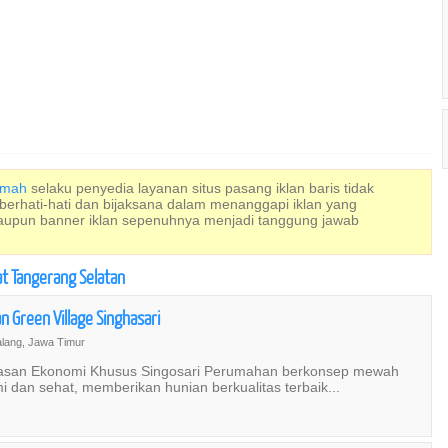
Rumah
selaku penyedia layanan situs pasang iklan baris tidak
 berhati-hati dan bijaksana dalam menanggapi iklan yang
maupun banner iklan sepenuhnya menjadi tanggung jawab
at Tangerang Selatan
 Green Village Singhasari
lang, Jawa Timur
wasan Ekonomi Khusus Singosari Perumahan berkonsep mewah
dan sehat, memberikan hunian berkualitas terbaik...