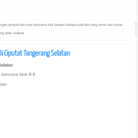
gan penjual dan mari bersama kita bangun budaya jual-beli yang aman dan sehat
 tidak realistis.
i Ciputat Tangerang Selatan
Selatan
 kencana blok B 8
atan