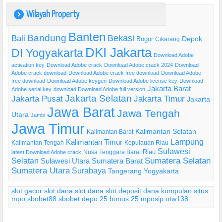
Wilayah Property
)
Banten
Bandung
Bekasi
Bali
Bogor
Depok
Cikarang
DKI Jakarta
DI Yogyakarta
Download Adobe
activation key
Download Adobe crack
Download Adobe crack 2024
Download
Adobe crack download
Download Adobe crack free download
Download Adobe
free download
Download Adobe keygen
Download Adobe license key
Download
Jakarta Barat
Adobe serial key
download Download Adobe full version
Jakarta Selatan
Jakarta Pusat
Jakarta Timur
Jakarta
Jawa Barat
Jawa Tengah
Utara
Jambi
Jawa Timur
Kalimantan Selatan
Kalimantan Barat
Lampung
Kalimantan Timur
Kalimantan Tengah
Kepulauan Riau
Sulawesi
Riau
Nusa Tenggara Barat
latest Download Adobe crack
Selatan
Sumatera Selatan
Sulawesi Utara
Sumatera Barat
Sumatera Utara
Surabaya
Tangerang
Yogyakarta
slot gacor
slot dana
slot dana
slot deposit dana
kumpulan situs
mpo
sbobet88
sbobet
depo 25 bonus 25
mposip
otw138