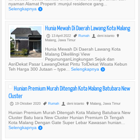
nyaman Alamat Properti :munjul residence gang...
Selengkapnya
)
Hunia Mewah Di Daerah Lawang Kota Malang
13 April 2022
Rumah
deni istanto
P
,
U
?
Malang, Jawa Timur
Hunia Mewah Di Daerah Lawang Kota
Malang Dikelilingi View
PegununganLingkungan Sejuk dan
AsriDekat Pasar LawangDekat Pintu TolDekat Wisata Kebun
Teh Harga 300 Jutaan – type...
Selengkapnya
)
Hunian Premium Murah Ditengah Kota Malang Batubara New
Cluster
19 Oktober 2020
Rumah
deni istanto
Malang, Jawa Timur
P
,
U
?
Hunian Premium Murah Ditengah Kota Malang Batubara New
Cluster Batu bara New Cluster Hunian Premium Di Tengah
Kota Malang Dengan Gate Super Lebar Kawasan hunian...
Selengkapnya
)