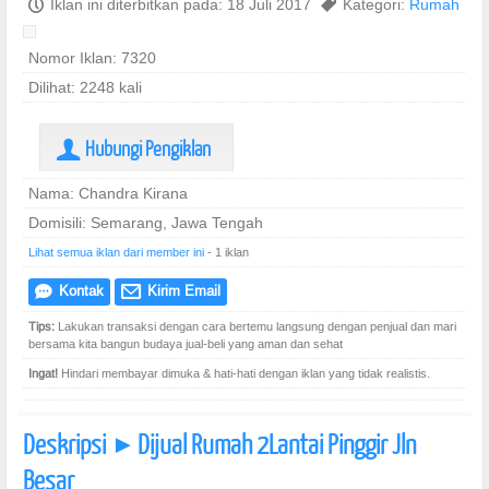
P
Iklan ini diterbitkan pada: 18 Juli 2017
,
Kategori:
Rumah
Nomor Iklan: 7320
Dilihat: 2248 kali
Hubungi Pengiklan
U
Nama: Chandra Kirana
Domisili: Semarang, Jawa Tengah
Lihat semua iklan dari member ini
- 1 iklan
Kontak
Kirim Email
e
@
Tips:
Lakukan transaksi dengan cara bertemu langsung dengan penjual dan mari
bersama kita bangun budaya jual-beli yang aman dan sehat
Ingat!
Hindari membayar dimuka & hati-hati dengan iklan yang tidak realistis.
Deskripsi
Dijual Rumah 2Lantai Pinggir Jln
]
Besar