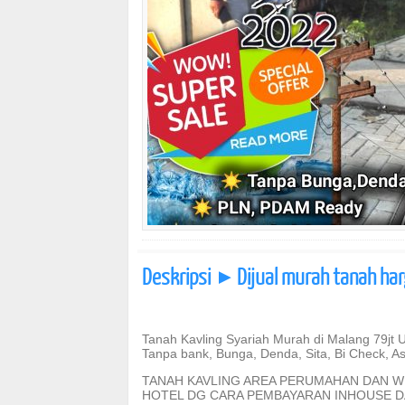
Deskripsi
Dijual murah tanah ha
]
Tanah Kavling Syariah Murah di Malang 79jt Uk
Tanpa bank, Bunga, Denda, Sita, Bi Check, Asu
TANAH KAVLING AREA PERUMAHAN DAN WI
HOTEL DG CARA PEMBAYARAN INHOUSE DA