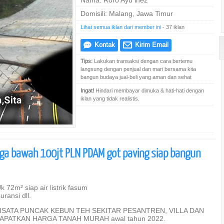
Nama: Roro Ayu inez
Domisili: Malang, Jawa Timur
Lihat semua iklan dari member ini
- 37 iklan
Kontak
Kirim Email
e
@
Tips:
Lakukan transaksi dengan cara bertemu
langsung dengan penjual dan mari bersama kita
bangun budaya jual-beli yang aman dan sehat
Ingat!
Hindari membayar dimuka & hati-hati dengan
iklan yang tidak realistis.
rga bawah 100jt PLN PDAM got paving siap bangun
 72m² siap air listrik fasum
ransi dll.
SATA PUNCAK KEBUN TEH SEKITAR PESANTREN, VILLA DAN
PATKAN HARGA TANAH MURAH awal tahun 2022.