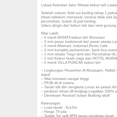
Lokasi Ketindan Jalur Wisata kebun teh Law
Setelah sukses Sold out kavling tahap 1,pelu
lokasi sebelum menyesal, karena tidak ada la
perumahan, bukan di jual kavling.
Udara dingin dari kebun teh dan view gunung
Nilai Lebih:
– 5 menit WISATA kebun teh Wonosari
– 3 mnt pasar tradisional dan pasar wisata 
– 5 menit Alfamart, Indomart,Resto Cafe
– 3 mnt komplek perkantoran, bank bca-mandir
– 1 mnt wisata Tlogo land dan Perumahan AL
– 2 mnt Kebun buah naga dan HOTEL MURAH
– 5 menit VILLA PUNCAK kebun teh
– Lingkungan Pesantren Al-Mustaqim, Hafidz
aspal.
– Nilai investasi sangat tinggi.
– PPJB dll di notaris.
– Tanah tdk dlm sengketa.Lunas ke petani.A/n
– perijinan lokasi dll lengkap,Legalitas 100%
– Developer Amanah bukan Bodong abal².
Keterangan.
– Luas tanah : 6x12m.
– Harga 79 juta
– Sudah Ter split BPN tanpa sengketa tanah.