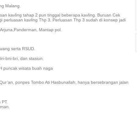
ang Malang.
asan kavling tahap 2 pun tinggal beberapa kavling. Buruan Cek
gi perluasan kavling Thp 3. Perluasan Thp 3 sudah di konsep jadi
 Arjuna,Panderman, Mantap pol.
Lawang serta RSUD.
i-bni-bri, dan stasiun.
.
 puncak wisata buah naga
 Qur’an, ponpes Tombo Ati Hasbunallah, hanya bersebrangan jalan
 PT.
 aman.