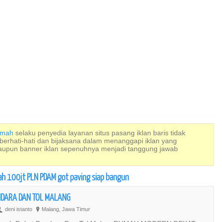
Rumah
selaku penyedia layanan situs pasang iklan baris tidak
 berhati-hati dan bijaksana dalam menanggapi iklan yang
maupun banner iklan sepenuhnya menjadi tanggung jawab
wah 100jt PLN PDAM got paving siap bangun
DARA DAN TOL MALANG
deni istanto
Malang, Jawa Timur
U
?