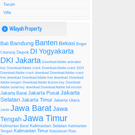
Tanah
Villa
Wilayah Property
)
Banten
Bandung
Bekasi
Bali
Bogor
DI Yogyakarta
Depok
Cikarang
DKI Jakarta
Download Adobe activation
key
Download Adobe crack
Download Adobe crack 2024
Download Adobe crack download
Download Adobe crack
free download
Download Adobe free download
Download
Adobe keygen
Download Adobe license key
Download
Adobe serial key
download Download Adobe full version
Jakarta
Jakarta Pusat
Jakarta Barat
Selatan
Jakarta Timur
Jakarta Utara
Jawa Barat
Jawa
Jambi
Jawa Timur
Tengah
Kalimantan Selatan
Kalimantan Barat
Kalimantan
Kalimantan Timur
Tengah
Kepulauan Riau