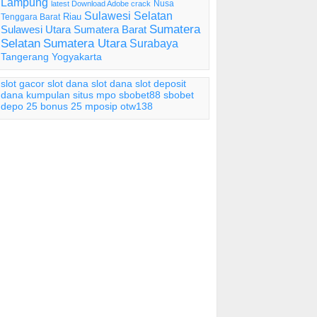
Lampung
Nusa
latest Download Adobe crack
Sulawesi Selatan
Riau
Tenggara Barat
Sumatera
Sulawesi Utara
Sumatera Barat
Selatan
Sumatera Utara
Surabaya
Tangerang
Yogyakarta
slot gacor
slot dana
slot dana
slot deposit
dana
kumpulan situs mpo
sbobet88
sbobet
depo 25 bonus 25
mposip
otw138