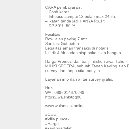
CARA pembayaran :
– Cash keras.
– Inhouse sampai 12 bulan max 24bln.
– ikatan tanda jadi HANYA Rp.1jt
– DP 30%- 50 %.
Fasilitas :
Row jalan paving 7 mtr
Sanitasi Got beton.
Legalitas aman transaksi di notaris
Listrik.& Air sudah siap pakai.siap bangun.
Harga Promosi dan banjir diskon awal Tahun
MILIKI SEGERA, sebuah Tanah Kavling siap B
survey dan tanpa sita menyita.
Layanan info dan antar survey gratis.
Hub.
WA : 0896014670249.
https://wa.link/tpq86i
www.wulansasi.online
#Cara
#Villa puncak
#Harga
#kavlingadalah