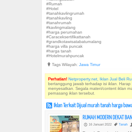
#Rumah
#Hotel
#tanahkavlingrumah
#tanahkavling
#tanahrumah
#kavlingmalang
#harga perumahan
#Caraceksertifikattanah
#grandkotawisatabatumalang
#harga villa puncak
#harga tanah
#Hotelmurahpuncak
?
Tags Wilayah:
Jawa Timur
Perhatian!
Netproperty.net, Iklan Jual Beli 
bertanggung jawab terhadap isi iklan. Harap
menyesatkan. Segala materi/content iklan 
pemasang iklan tersebut.
Iklan Terkait Dijual murah tanah harga ba
r
RUMAH MODERN DEKAT BAN
16 Januari 2022
Tanah
P
,