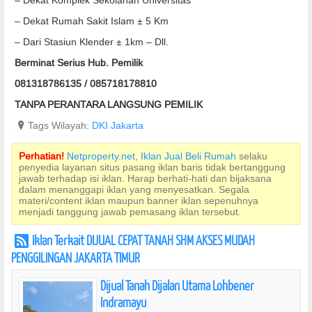
– Dekat Komplek Sekolahan Universitas
– Dekat Rumah Sakit Islam ± 5 Km
– Dari Stasiun Klender ± 1km – Dll.
Berminat Serius Hub. Pemilik
081318786135 / 085718178810
TANPA PERANTARA LANGSUNG PEMILIK
?
Tags Wilayah:
DKI Jakarta
Perhatian!
Netproperty.net, Iklan Jual Beli Rumah
selaku
penyedia layanan situs pasang iklan baris tidak bertanggung
jawab terhadap isi iklan. Harap berhati-hati dan bijaksana
dalam menanggapi iklan yang menyesatkan. Segala
materi/content iklan maupun banner iklan sepenuhnya
menjadi tanggung jawab pemasang iklan tersebut.
Iklan Terkait DIJUAL CEPAT TANAH SHM AKSES MUDAH
r
PENGGILINGAN JAKARTA TIMUR
Dijual Tanah Dijalan Utama Lohbener
Indramayu