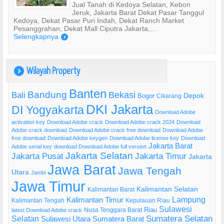
Jual Tanah di Kedoya Selatan, Kebon
Jeruk, Jakarta Barat Dekat Pasar Tanggul
Kedoya, Dekat Pasar Puri Indah, Dekat Ranch Market
Pesanggrahan, Dekat Mall Ciputra Jakarta,...
Selengkapnya
)
Wilayah Property
)
Banten
Bandung
Bekasi
Bali
Bogor
Depok
Cikarang
DKI Jakarta
DI Yogyakarta
Download Adobe
activation key
Download Adobe crack
Download Adobe crack 2024
Download
Adobe crack download
Download Adobe crack free download
Download Adobe
free download
Download Adobe keygen
Download Adobe license key
Download
Jakarta Barat
Adobe serial key
download Download Adobe full version
Jakarta Selatan
Jakarta Pusat
Jakarta Timur
Jakarta
Jawa Barat
Jawa Tengah
Utara
Jambi
Jawa Timur
Kalimantan Selatan
Kalimantan Barat
Lampung
Kalimantan Timur
Kalimantan Tengah
Kepulauan Riau
Sulawesi
Riau
Nusa Tenggara Barat
latest Download Adobe crack
Selatan
Sumatera Selatan
Sulawesi Utara
Sumatera Barat