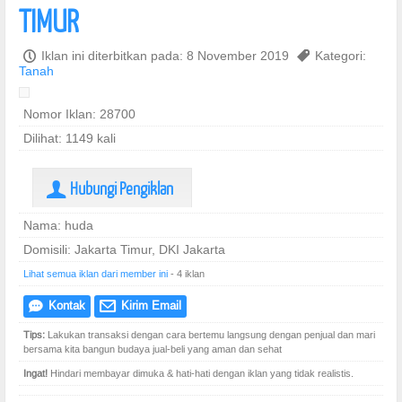
TIMUR
P
Iklan ini diterbitkan pada: 8 November 2019
,
Kategori:
Tanah
Nomor Iklan: 28700
Dilihat: 1149 kali
Hubungi Pengiklan
U
Nama: huda
Domisili: Jakarta Timur, DKI Jakarta
Lihat semua iklan dari member ini
- 4 iklan
Kontak
Kirim Email
e
@
Tips:
Lakukan transaksi dengan cara bertemu langsung dengan penjual dan mari
bersama kita bangun budaya jual-beli yang aman dan sehat
Ingat!
Hindari membayar dimuka & hati-hati dengan iklan yang tidak realistis.