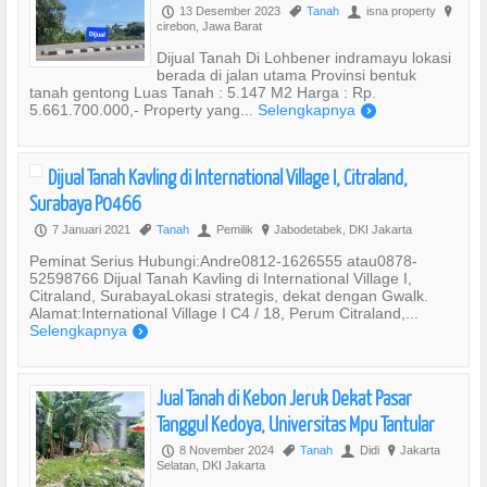
13 Desember 2023
Tanah
isna property
P
,
U
?
cirebon, Jawa Barat
Dijual Tanah Di Lohbener indramayu lokasi
berada di jalan utama Provinsi bentuk
tanah gentong Luas Tanah : 5.147 M2 Harga : Rp.
5.661.700.000,- Property yang...
Selengkapnya
)
Dijual Tanah Kavling di International Village I, Citraland,
Surabaya P0466
7 Januari 2021
Tanah
Pemilik
Jabodetabek, DKI Jakarta
P
,
U
?
Peminat Serius Hubungi:Andre0812-1626555 atau0878-
52598766 Dijual Tanah Kavling di International Village I,
Citraland, SurabayaLokasi strategis, dekat dengan Gwalk.
Alamat:International Village I C4 / 18, Perum Citraland,...
Selengkapnya
)
Jual Tanah di Kebon Jeruk Dekat Pasar
Tanggul Kedoya, Universitas Mpu Tantular
8 November 2024
Tanah
Didi
Jakarta
P
,
U
?
Selatan, DKI Jakarta