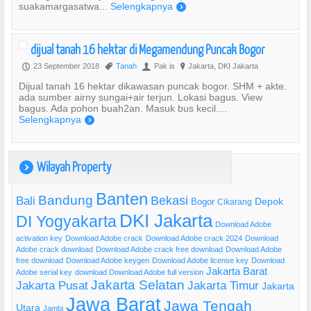
suakamargasatwa...
Selengkapnya
)
dijual tanah 16 hektar di Megamendung Puncak Bogor
23 September 2018
Tanah
Pak is
Jakarta, DKI Jakarta
P
,
U
?
Dijual tanah 16 hektar dikawasan puncak bogor. SHM + akte.
ada sumber airny sungai+air terjun. Lokasi bagus. View
bagus. Ada pohon buah2an. Masuk bus kecil....
Selengkapnya
)
Wilayah Property
)
Banten
Bandung
Bekasi
Bali
Bogor
Depok
Cikarang
DKI Jakarta
DI Yogyakarta
Download Adobe
activation key
Download Adobe crack
Download Adobe crack 2024
Download
Adobe crack download
Download Adobe crack free download
Download Adobe
free download
Download Adobe keygen
Download Adobe license key
Download
Jakarta Barat
Adobe serial key
download Download Adobe full version
Jakarta Selatan
Jakarta Pusat
Jakarta Timur
Jakarta
Jawa Barat
Jawa Tengah
Utara
Jambi