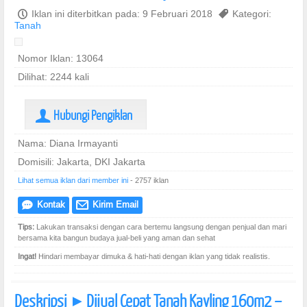
P
Iklan ini diterbitkan pada: 9 Februari 2018
,
Kategori:
Tanah
Nomor Iklan: 13064
Dilihat: 2244 kali
Hubungi Pengiklan
U
Nama: Diana Irmayanti
Domisili: Jakarta, DKI Jakarta
Lihat semua iklan dari member ini
- 2757 iklan
Kontak
Kirim Email
e
@
Tips:
Lakukan transaksi dengan cara bertemu langsung dengan penjual dan mari
bersama kita bangun budaya jual-beli yang aman dan sehat
Ingat!
Hindari membayar dimuka & hati-hati dengan iklan yang tidak realistis.
Deskripsi
Dijual Cepat Tanah Kavling 160m2 –
]