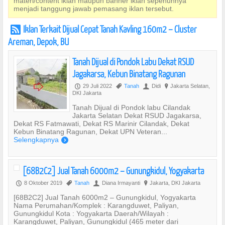
materi/content iklan maupun banner iklan sepenuhnya
menjadi tanggung jawab pemasang iklan tersebut.
Iklan Terkait Dijual Cepat Tanah Kavling 160m2 – Cluster
r
Areman, Depok, BU
Tanah Dijual di Pondok Labu Dekat RSUD
Jagakarsa, Kebun Binatang Ragunan
29 Juli 2022
Tanah
Didi
Jakarta Selatan,
P
,
U
?
DKI Jakarta
Tanah Dijual di Pondok labu Cilandak
Jakarta Selatan Dekat RSUD Jagakarsa,
Dekat RS Fatmawati, Dekat RS Marinir Cilandak, Dekat
Kebun Binatang Ragunan, Dekat UPN Veteran...
Selengkapnya
)
[68B2C2] Jual Tanah 6000m2 – Gunungkidul, Yogyakarta
8 Oktober 2019
Tanah
Diana Irmayanti
Jakarta, DKI Jakarta
P
,
U
?
[68B2C2] Jual Tanah 6000m2 – Gunungkidul, Yogyakarta
Nama Perumahan/Komplek : Karangduwet, Paliyan,
Gunungkidul Kota : Yogyakarta Daerah/Wilayah :
Karangduwet, Paliyan, Gunungkidul (465 meter dari