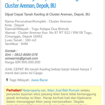
Cluster Areman, Depok, BU
Dijual Cepat Tanah Kavling di Cluster Areman, Depok, BU
Nama Perumahan/Komplek : Cluster Areman
Kota : Depok
Daerah/Wilayah : Tugu Kelapa Dua Brimob
Alamat : Cluster Areman Kav. No.97 RT 012 / RW 08 Tugu,
Cimanggis, Depok 16452
Luas Tanah : 160 m2
Sertifikat : SHM
Kontak :
Emi – 0812-8080-078
emwarnis@gmail.com
Harga IDR 800,000,000
JUAL CEPAT BU tanah Kavling bebas banjir lokasi hanya 7
menit dari pintu tol Cijago
?
Tags Wilayah:
Jawa Barat
Perhatian!
Netproperty.net, Iklan Jual Beli Rumah
selaku
penyedia layanan situs pasang iklan baris tidak bertanggung
jawab terhadap isi iklan. Harap berhati-hati dan bijaksana
dalam menanggapi iklan yang menyesatkan. Segala