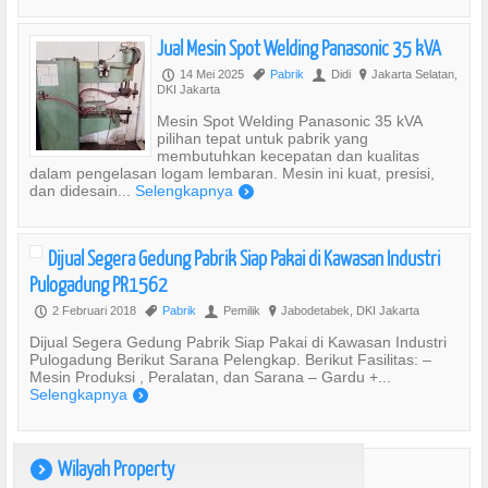
Jual Mesin Spot Welding Panasonic 35 kVA
14 Mei 2025
Pabrik
Didi
Jakarta Selatan,
P
,
U
?
DKI Jakarta
Mesin Spot Welding Panasonic 35 kVA
pilihan tepat untuk pabrik yang
membutuhkan kecepatan dan kualitas
dalam pengelasan logam lembaran. Mesin ini kuat, presisi,
dan didesain...
Selengkapnya
)
Dijual Segera Gedung Pabrik Siap Pakai di Kawasan Industri
Pulogadung PR1562
2 Februari 2018
Pabrik
Pemilik
Jabodetabek, DKI Jakarta
P
,
U
?
Dijual Segera Gedung Pabrik Siap Pakai di Kawasan Industri
Pulogadung Berikut Sarana Pelengkap. Berikut Fasilitas: –
Mesin Produksi , Peralatan, dan Sarana – Gardu +...
Selengkapnya
)
Wilayah Property
)