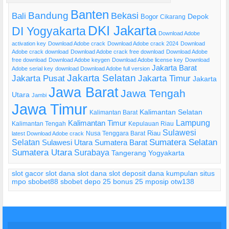
Banten
Bandung
Bekasi
Bali
Bogor
Depok
Cikarang
DKI Jakarta
DI Yogyakarta
Download Adobe
activation key
Download Adobe crack
Download Adobe crack 2024
Download
Adobe crack download
Download Adobe crack free download
Download Adobe
free download
Download Adobe keygen
Download Adobe license key
Download
Jakarta Barat
Adobe serial key
download Download Adobe full version
Jakarta Selatan
Jakarta Pusat
Jakarta Timur
Jakarta
Jawa Barat
Jawa Tengah
Utara
Jambi
Jawa Timur
Kalimantan Selatan
Kalimantan Barat
Lampung
Kalimantan Timur
Kalimantan Tengah
Kepulauan Riau
Sulawesi
Riau
Nusa Tenggara Barat
latest Download Adobe crack
Selatan
Sumatera Selatan
Sulawesi Utara
Sumatera Barat
Sumatera Utara
Surabaya
Tangerang
Yogyakarta
slot gacor
slot dana
slot dana
slot deposit dana
kumpulan situs
mpo
sbobet88
sbobet
depo 25 bonus 25
mposip
otw138