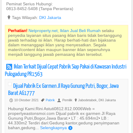
Peminat Serius Hubungi:
0813-8452-5408 (Tanpa Perantara)
?
Tags Wilayah:
DKI Jakarta
Perhatian!
Netproperty.net, Iklan Jual Beli Rumah
selaku
penyedia layanan situs pasang iklan baris tidak bertanggung
jawab terhadap isi iklan. Harap berhati-hati dan bijaksana
dalam menanggapi iklan yang menyesatkan. Segala
materi/content iklan maupun banner iklan sepenuhnya
menjadi tanggung jawab pemasang iklan tersebut.
Iklan Terkait Dijual Cepat Pabrik Siap Pakai di Kawasan Industri
r
Pulogadung PR1563
Dijual Pabrik Ex Garmen Jl Raya Gunung Putri, Bogor, Jawa
Barat AG1777
10 Oktober 2021
Pabrik
Pemilik
Jabodetabek, DKI Jakarta
P
,
U
?
Hubungi Kami:Rini Astuti0812.812.0006Web =
propertyeastonsmoi.com Dijual pabrik ex garmen Jl Raya
Gunung Putri,Bogor,Jawa Barat.• LT : 45.694m2• LB :
44.330m2 Terdiri dari:Gedung kantor,gedung penyimpanan
bahan,gedung...
Selengkapnya
)