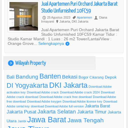
Jual Apartemen Puri Orchard Jakarta Barat
Studio Unfurnished 10FC59
25 Agustus 2023
Apartemen
Diana
P
,
U
Irmayanti
Jakarta, DKI Jakarta
?
Jual Apartemen Puri Orchard Jakarta Barat
Studio Unfurnished 10FC59 Kamar Tidur :
Studio Kamar Mandi : 1 Luas : 26 m2 Tower/Lantai/View :
Orange Grove...
Selengkapnya
)
Wilayah Property
)
Banten
Bandung
Bekasi
Bali
Bogor
Depok
Cikarang
DKI Jakarta
DI Yogyakarta
Download Adobe
activation key
Download Adobe crack
Download Adobe crack 2024
Download
Adobe crack download
Download Adobe crack free download
Download Adobe
free download
Download Adobe keygen
Download Adobe license key
Download
Jakarta Barat
Adobe serial key
download Download Adobe full version
Jakarta Selatan
Jakarta Pusat
Jakarta Timur
Jakarta
Jawa Barat
Jawa Tengah
Utara
Jambi