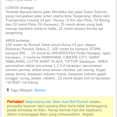
LOKASI strategis :
Terletak dipusat bisnis jalan Merdeka dan jalan Gatot Subroto.
yang merupakan jalan arteri utama kota Tangerang, dilalui oleh
Transportasi massal 24 jam, Hanya +5 Km dari Pintu Tol Bitung
dan 10 menit Pintu Tol Karawaci..25 menit akses yang baik
menuju bandara sukarno hatta,.15 menit stasiun kereta api
tangerang.
AREA terdekat :
150 meter ke Rumah Sakit umum Anisa 24 jam, depan
Restoran Pondok Selera 2,..100 meter ke kampus STMIK,
kampus BSI…, 15 menit ke UNIVERSITAS Pelita Harapan, lippo
karawaci,..2 menit ke RAMAYANA, CIMONE CITY, GIANT
SWALAYAN, LOTTE MART PLAZA, TIPTOP Swalayan.. AREA
perumahan dekat perumnas 1,2,3,4 karawaci..perumahan
cimone permai, dekat area taman cibodas, jati uwung, bugel,
pasar kemis, kawasan industri manis, kawasan industri gajah
tunggal, curug, jatake, cikokol..,15 menit akses exit tol karawaci
/ tol BSD / tol bitung
?
Tags Wilayah:
Banten
Perhatian!
Netproperty.net, Iklan Jual Beli Rumah
selaku
penyedia layanan situs pasang iklan baris tidak bertanggung
jawab terhadap isi iklan. Harap berhati-hati dan bijaksana
dalam menanggapi iklan yang menyesatkan. Segala