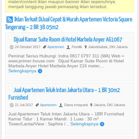
materi/content iklan maupun banner iklan sepenuhnya
menjadi tanggung jawab pemasang iklan tersebut.
Iklan Terkait DiJual Cepat & Murah Apartemen Victoria Square
r
Tangerang – 2 BR 38.05m2
Dijual Kamar Suite Room di Hotel Marbela Anyer AG1067
24 Oktober 2017
Apartemen
Pemilik
Jabodetabek, DKI Jakarta
P
,
U
?
Peminat Serius Hubungi: Indra 0817 0797 311 (WA) Web =
www.primer-house.com Dijual Kamar Suite Room di Hotel
Marbela Anyer Hotel Marbela Anyer 216 meter,...
Selengkapnya
)
Jual Apartemen Teluk Intan Jakarta Utara – 1 BR 30m2
Furnished
21 Juli 2017
Apartemen
Diana Irmayanti
Jakarta, DKI Jakarta
P
,
U
?
Jual Apartemen Teluk Intan Jakarta Utara – 1BR Furnished
Kamar Tidur : 1 Kamar Mandi : 1 Luas : 30 m²
Tower/Lantai/View : Saphire /...
Selengkapnya
)