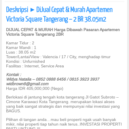
Deskripsi
DiJual Cepat & Murah Apartemen
]
Victoria Square Tangerang – 2 BR 38.05m2
DIJUAL CEPAT & MURAH Harga Dibawah Pasaran Apartemen
Victoria Square Tangerang 2BR
Kamar Tidur : 2
Kamar Mandi : 1
Luas : 38.05 m2
Tower/Lantai/View : Valencia / 17 / City, menghadap timur
Kondisi : Unfurnished
Fasilitas : Internet, Service Area
Kontak :
Widya Natalia – 0852 0888 6456 / 0815 3923 3937
widbrown8@gmail.com
Harga IDR 405,000,000 (Nego)
Berlokasi di jantung tengah kota tangerang Jl Gatot Subroto –
Cimone Karawaci Kota Tangerang. merupakan lokasi akses
yang baik sangat strategis dan mempunyai nilai investasi yang
BAGUS.
Pilihan di tangan anda…mau beli properti ngak usah banyak
mikir, nilai properti tiap tahun naik terus..INVESTASI PROPERTI
PASTI UNTUNG !!!.