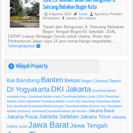
Sancang Babakan Bogor Kota
9 Agustus 2023
Tanah
Agustinus Purwoko
P
,
U
Edi Santoso
Jakarta, DKI Jakarta
?
Tanah dan Bangunan Jl. Sancang Babakan
Bogor Tengah Bogor,Ex Sekolah. JUAL
CEPAT Lokasi Strategis Cocok untuk Usaha, Ruko dan
Perkantoran,Jalan raya 24 jam ramai.Harga negotiable,...
Selengkapnya
)
Wilayah Property
)
Banten
Bandung
Bekasi
Bali
Bogor
Depok
Cikarang
DKI Jakarta
DI Yogyakarta
Download Adobe
activation key
Download Adobe crack
Download Adobe crack 2024
Download
Adobe crack download
Download Adobe crack free download
Download Adobe
free download
Download Adobe keygen
Download Adobe license key
Download
Jakarta Barat
Adobe serial key
download Download Adobe full version
Jakarta Selatan
Jakarta Pusat
Jakarta Timur
Jakarta
Jawa Barat
Jawa Tengah
Utara
Jambi