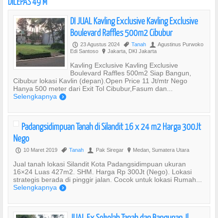
DILEPAS 49 M
DI JUAL Kavling Exclusive Kavling Exclusive
Boulevard Raffles 500m2 Cibubur
23 Agustus 2024
Tanah
Agustinus Purwoko
P
,
U
Edi Santoso
Jakarta, DKI Jakarta
?
Kavling Exclusive Kavling Exclusive
Boulevard Raffles 500m2 Siap Bangun,
Cibubur lokasi Kavlin (depan).Open Price 11 Jt/mtr Nego
Hanya 500 meter dari Exit Tol Cibubur,Fasum dan...
Selengkapnya
)
Padangsidimpuan Tanah di Silandit 16 x 24 m2 Harga 300Jt
Nego
10 Maret 2019
Tanah
Pak Siregar
Medan, Sumatera Utara
P
,
U
?
Jual tanah lokasi Silandit Kota Padangsidimpuan ukuran
16×24 Luas 427m2. SHM. Harga Rp 300Jt (Nego). Lokasi
strategis berada di pinggir jalan. Cocok untuk lokasi Rumah...
Selengkapnya
)
JUAL Ex Sekolah Tanah dan Bangunan Jl.