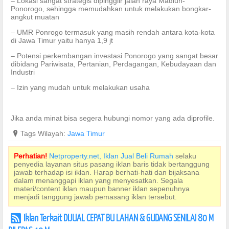
– Lokasi sangat strategis dipinggiir jalan raya Madiun-
Ponorogo, sehingga memudahkan untuk melakukan bongkar-
angkut muatan
– UMR Ponrogo termasuk yang masih rendah antara kota-kota
di Jawa Timur yaitu hanya 1,9 jt
– Potensi perkembangan investasi Ponorogo yang sangat besar
dibidang Pariwisata, Pertanian, Perdagangan, Kebudayaan dan
Industri
– Izin yang mudah untuk melakukan usaha
Jika anda minat bisa segera hubungi nomor yang ada diprofile.
?
Tags Wilayah:
Jawa Timur
Perhatian!
Netproperty.net, Iklan Jual Beli Rumah
selaku
penyedia layanan situs pasang iklan baris tidak bertanggung
jawab terhadap isi iklan. Harap berhati-hati dan bijaksana
dalam menanggapi iklan yang menyesatkan. Segala
materi/content iklan maupun banner iklan sepenuhnya
menjadi tanggung jawab pemasang iklan tersebut.
Iklan Terkait DIJUAL CEPAT BU LAHAN & GUDANG SENILAI 80 M
r