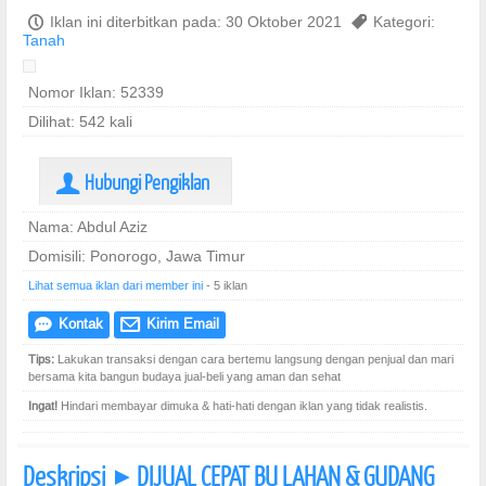
P
Iklan ini diterbitkan pada: 30 Oktober 2021
,
Kategori:
Tanah
Nomor Iklan: 52339
Dilihat: 542 kali
Hubungi Pengiklan
U
Nama: Abdul Aziz
Domisili: Ponorogo, Jawa Timur
Lihat semua iklan dari member ini
- 5 iklan
Kontak
Kirim Email
e
@
Tips:
Lakukan transaksi dengan cara bertemu langsung dengan penjual dan mari
bersama kita bangun budaya jual-beli yang aman dan sehat
Ingat!
Hindari membayar dimuka & hati-hati dengan iklan yang tidak realistis.
Deskripsi
DIJUAL CEPAT BU LAHAN & GUDANG
]