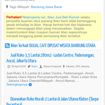
?
Tags Wilayah:
Bandung
,
Jawa Barat
Perhatian!
Netproperty.net, Iklan Jual Beli Rumah
selaku
penyedia layanan situs pasang iklan baris tidak bertanggung
jawab terhadap isi iklan. Harap berhati-hati dan bijaksana
dalam menanggapi iklan yang menyesatkan. Segala
materi/content iklan maupun banner iklan sepenuhnya
menjadi tanggung jawab pemasang iklan tersebut.
Iklan Terkait DIJUAL CAFE DIPUSAT WISATA BANDUNG UTARA
r
Jual Ruko 3,5 Lantai 280m2 -Lodan Centre, Pademangan,
Ancol, Jakarta Utara
30 April 2018
Ruko
Diana Irmayanti
Jakarta, DKI Jakarta
P
,
U
?
Jual Ruko 3,5 Lantai di Lodan Centre, Pademangan, Ancol,
Jakarta Utara Nama Perumahan/Komplek : Ruko Lodan Kota
: Jakarta Utara Daerah/Wilayah : Ancol Alamat :...
Selengkapnya
)
Disewakan Ruko Murah 2 Lantai di Jalan Utama Klaten (Tanpa
Perantara)