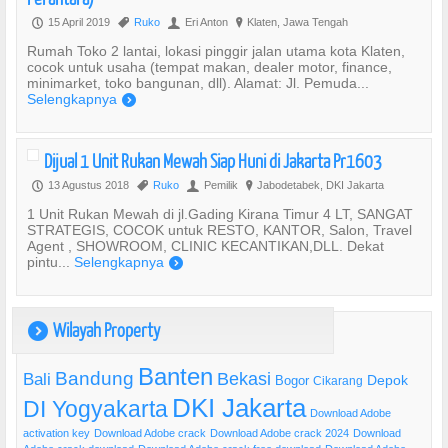
15 April 2019
Ruko
Eri Anton
Klaten, Jawa Tengah
P
,
U
?
Rumah Toko 2 lantai, lokasi pinggir jalan utama kota Klaten,
cocok untuk usaha (tempat makan, dealer motor, finance,
minimarket, toko bangunan, dll). Alamat: Jl. Pemuda...
Selengkapnya
)
Dijual 1 Unit Rukan Mewah Siap Huni di Jakarta Pr1603
13 Agustus 2018
Ruko
Pemilik
Jabodetabek, DKI Jakarta
P
,
U
?
1 Unit Rukan Mewah di jl.Gading Kirana Timur 4 LT, SANGAT
STRATEGIS, COCOK untuk RESTO, KANTOR, Salon, Travel
Agent , SHOWROOM, CLINIC KECANTIKAN,DLL. Dekat
pintu...
Selengkapnya
)
Wilayah Property
)
Banten
Bandung
Bekasi
Bali
Bogor
Depok
Cikarang
DKI Jakarta
DI Yogyakarta
Download Adobe
activation key
Download Adobe crack
Download Adobe crack 2024
Download