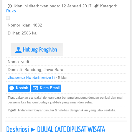
P
Iklan ini diterbitkan pada: 12 Januari 2017
,
Kategori:
Ruko
Nomor Iklan: 4832
Dilihat: 2586 kali
Hubungi Pengiklan
U
Nama: yudi
Domisili: Bandung, Jawa Barat
Lihat semua iklan dari member ini
- 5 iklan
Kontak
Kirim Email
e
@
Tips:
Lakukan transaksi dengan cara bertemu langsung dengan penjual dan mari
bersama kita bangun budaya jual-beli yang aman dan sehat
Ingat!
Hindari membayar dimuka & hati-hati dengan iklan yang tidak realistis.
Deskripsi
DIJUAL CAFE DIPUSAT WISATA
]