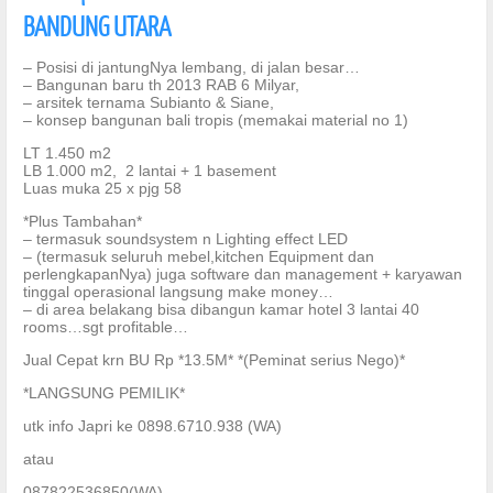
BANDUNG UTARA
– Posisi di jantungNya lembang, di jalan besar…
– Bangunan baru th 2013 RAB 6 Milyar,
– arsitek ternama Subianto & Siane,
– konsep bangunan bali tropis (memakai material no 1)
LT 1.450 m2
LB 1.000 m2, 2 lantai + 1 basement
Luas muka 25 x pjg 58
*Plus Tambahan*
– termasuk soundsystem n Lighting effect LED
– (termasuk seluruh mebel,kitchen Equipment dan
perlengkapanNya) juga software dan management + karyawan
tinggal operasional langsung make money…
– di area belakang bisa dibangun kamar hotel 3 lantai 40
rooms…sgt profitable…
Jual Cepat krn BU Rp *13.5M* *(Peminat serius Nego)*
*LANGSUNG PEMILIK*
utk info Japri ke 0898.6710.938 (WA)
atau
087822536850(WA)