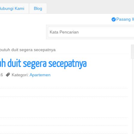
ubungi Kami
Blog
/
Pasang I
 butuh duit segera secepatnya
uh duit segera secepatnya
016
,
Kategori:
Apartemen