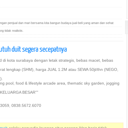
gan penjual dan mari bersama kita bangun budaya jual-beli yang aman dan sehat
 tidak realistis.
butuh duit segera secepatnya
i kota surabaya dengan letak strategis, bebas macet, bebas
at lengkap (SHM), harga JUAL 1.2M atau SEWA 50jt/thn (NEGO,
).
ng pool, food & lifestyle arcade area, thematic sky garden, jogging
h KELUARGA BESAR””
.3059, 0838.5672.6070