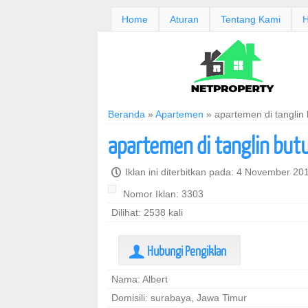
Home
Aturan
Tentang Kami
H
Beranda
»
Apartemen
»
apartemen di tanglin
apartemen di tanglin but
P
Iklan ini diterbitkan pada: 4 November 2
Nomor Iklan: 3303
Dilihat: 2538 kali
Hubungi Pengiklan
U
Nama: Albert
Domisili: surabaya, Jawa Timur