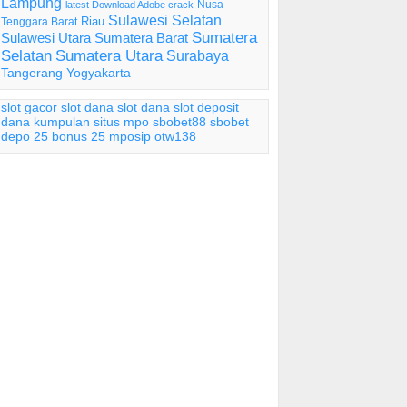
Lampung
Nusa
latest Download Adobe crack
Sulawesi Selatan
Riau
Tenggara Barat
Sumatera
Sulawesi Utara
Sumatera Barat
Selatan
Sumatera Utara
Surabaya
Tangerang
Yogyakarta
slot gacor
slot dana
slot dana
slot deposit
dana
kumpulan situs mpo
sbobet88
sbobet
depo 25 bonus 25
mposip
otw138