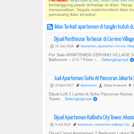
Perhatian!
Netproperty.net, Iklan Jual Beli 
bertanggung jawab terhadap isi iklan. Harap
menyesatkan. Segala materi/content iklan 
pemasang iklan tersebut.
Iklan Terkait apartemen di tanglin butuh d
r
Dijual Penthouse Terbesar di Cervino Villag
22 Juni 2018
Apartemen
,
Apartemen Cervino Villa
P
,
For Sale APARTEMEN CERVINO VILLAGE Semi f
Bathroom – 2+1 * Floor –...
Selengkapnya
)
Jual Apartemen SoHo At Pancoran Jakarta
20 April 2017
Apartemen
Diana Irmayanti
J
P
,
U
?
Dijual Loft 2 Lantai di Soho Pancoran Kamar 
Tower...
Selengkapnya
)
Dijual Apartemen Kalibata City Tower Akasi
9 Juli 2018
Apartemen
,
Apartemen Kalibata City
P
,
Dijual Cepat Apartemen 2 Bedroom Lokasi Stra