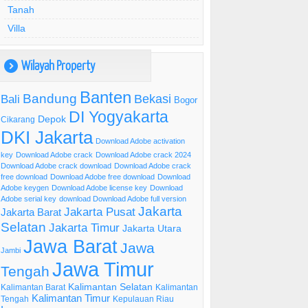
Tanah
Villa
Wilayah Property
)
Banten
Bandung
Bekasi
Bali
Bogor
DI Yogyakarta
Depok
Cikarang
DKI Jakarta
Download Adobe activation
key
Download Adobe crack
Download Adobe crack 2024
Download Adobe crack download
Download Adobe crack
free download
Download Adobe free download
Download
Adobe keygen
Download Adobe license key
Download
Adobe serial key
download Download Adobe full version
Jakarta
Jakarta Pusat
Jakarta Barat
Selatan
Jakarta Timur
Jakarta Utara
Jawa Barat
Jawa
Jambi
Jawa Timur
Tengah
Kalimantan Selatan
Kalimantan Barat
Kalimantan
Kalimantan Timur
Tengah
Kepulauan Riau