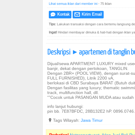
Lihat semua iklan dari member ini
- 75 iklan
Kontak
Kirim Email
e
@
Tips:
Lakukan transaksi dengan cara bertemu langsung den
Ingat!
Hindari membayar dimuka & hati-hati dengan iklan yang
Deskripsi
apartemen di tanglin 
]
Dijual/sewa APARTMENT LUXURY mixed used d
banjir, dekat dengan pertokoan, TANGLIN.
Dengan 2BR+ (POOL VIEW), dengan surat-sur
FULL FURNISHED), Litrik 2200 vA,
berlokasi di CBD Surabaya BARAT (Butuh duit
Dengan fasilitas yang luxury; thematic swimmi
track, multifunction hall, dll.
“”Cocok untuk PASANGAN MUDA atau suda
info lanjut hubungi:
pin bb. 7E87BFDC, 28B132E2 hP. 0896.0746
?
Tags Wilayah:
Jawa Timur