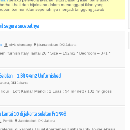
Rumah
selaku penyedia layanan situs pasang iklan baris tidak
 berhati-hati dan bijaksana dalam menanggapi iklan yang
maupun banner iklan sepenuhnya menjadi tanggung jawab
uit segera secepatnya
e
ge
olivia situmeang
jakarta selatan, DKI Jakarta
U
?
urnish Italy, lantai 26 * Size – 192m2 * Bedroom – 3+1 *
 Selatan – 1 BR 94m2 Unfurnished
akarta, DKI Jakarta
Tidur : Loft Kamar Mandi : 2 Luas : 94 m² nett / 102 m² gross
a Lantai 10 di jakarta selatan Pr1598
Pemilik
Jabodetabek, DKI Jakarta
U
?
tegis, di kalibata Dijual Apartemen Kalibata City Tower Akasia