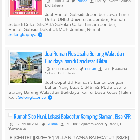
6 Juni 2024
Rumah
Didi
Jakarta Selatan,
P
,
U
?
DKI Jakarta
Jual Rumah Subsidi di Jember Jawa Timur
Dekat UNEJ Universitas Jember, Rumah
Subsidi Dekat SECABA Sekolah Calon Bintara Jember,
Rumah Subsidi Dekat UNMUH Jember, Rumah...
Selengkapnya
)
Jual Rumah Plus Usaha Burung Walet dan
Budidaya Ikan di Gandusari Blitar
12 Februari 2022
Rumah
Didi
Jakarta
P
,
U
?
Selatan, DKI Jakarta
Jual Cepat BU Rumah 3 Lantai Dengan
Lahan Yang Luas 1.345 m2 PLUS Usaha
Sarang Burung Walet dan Budidaya Ikan di Desa Kotes (Talun
ke...
Selengkapnya
)
Rumah Siap Huni, Lokasi Balecatur Gamping Sleman. Bisa KPR
15 Januari 2020
Rumah
PT. Hoki Sejahtera Abadi
Bantul, DI
P
,
U
?
Yogyakarta
[B][CENTER][SIZE=”6″]’VILLA NIRWANA BALECATUR'[/SIZE]