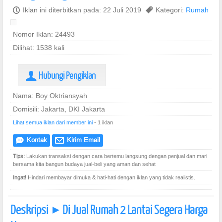
P
Iklan ini diterbitkan pada: 22 Juli 2019
,
Kategori:
Rumah
Nomor Iklan: 24493
Dilihat: 1538 kali
Hubungi Pengiklan
U
Nama: Boy Oktriansyah
Domisili: Jakarta, DKI Jakarta
Lihat semua iklan dari member ini
- 1 iklan
Kontak
Kirim Email
e
@
Tips:
Lakukan transaksi dengan cara bertemu langsung dengan penjual dan mari
bersama kita bangun budaya jual-beli yang aman dan sehat
Ingat!
Hindari membayar dimuka & hati-hati dengan iklan yang tidak realistis.
Deskripsi
Di Jual Rumah 2 Lantai Segera Harga
]