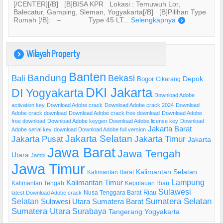
[/CENTER][/B] [B]BISA KPR Lokasi : Temuwuh Lor,
Balecatur, Gamping, Sleman, Yogyakarta[/B] [B]Pilihan Type
Rumah [/B]: – Type 45 LT...
Selengkapnya
)
Wilayah Property
)
Banten
Bandung
Bekasi
Bali
Bogor
Depok
Cikarang
DKI Jakarta
DI Yogyakarta
Download Adobe
activation key
Download Adobe crack
Download Adobe crack 2024
Download
Adobe crack download
Download Adobe crack free download
Download Adobe
free download
Download Adobe keygen
Download Adobe license key
Download
Jakarta Barat
Adobe serial key
download Download Adobe full version
Jakarta Selatan
Jakarta Pusat
Jakarta Timur
Jakarta
Jawa Barat
Jawa Tengah
Utara
Jambi
Jawa Timur
Kalimantan Selatan
Kalimantan Barat
Lampung
Kalimantan Timur
Kalimantan Tengah
Kepulauan Riau
Sulawesi
Riau
Nusa Tenggara Barat
latest Download Adobe crack
Selatan
Sumatera Selatan
Sulawesi Utara
Sumatera Barat
Sumatera Utara
Surabaya
Tangerang
Yogyakarta