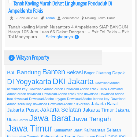
Tanah Kavling Murah Deket Lingkungan Penduduk Di
Ampeldento Pakis
5 Februari 2020
Tanah
deni istanto
Malang, Jawa Timur
P
,
U
?
Tanah kavling Murah Nusantoro 4 Ampeldento SIAP BANGUN
Harga 105 Juta Luas 66 Dekat Dengan : – Exit Tol Pakis – Exit
Tol Madyopuro –...
Selengkapnya
)
Wilayah Property
)
Banten
Bandung
Bekasi
Bali
Bogor
Depok
Cikarang
DKI Jakarta
DI Yogyakarta
Download Adobe
activation key
Download Adobe crack
Download Adobe crack 2024
Download
Adobe crack download
Download Adobe crack free download
Download Adobe
free download
Download Adobe keygen
Download Adobe license key
Download
Jakarta Barat
Adobe serial key
download Download Adobe full version
Jakarta Selatan
Jakarta Pusat
Jakarta Timur
Jakarta
Jawa Barat
Jawa Tengah
Utara
Jambi
Jawa Timur
Kalimantan Selatan
Kalimantan Barat
Lampung
Kalimantan Timur
Kalimantan Tengah
Kepulauan Riau