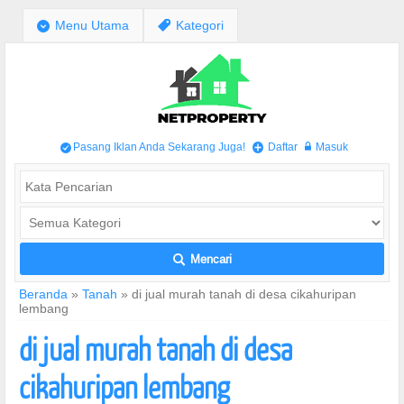
;
Menu Utama
,
Kategori
Pasang Iklan Anda Sekarang Juga!
Daftar
Masuk
/
+
w
Mencari
L
Beranda
»
Tanah
»
di jual murah tanah di desa cikahuripan
lembang
di jual murah tanah di desa
cikahuripan lembang