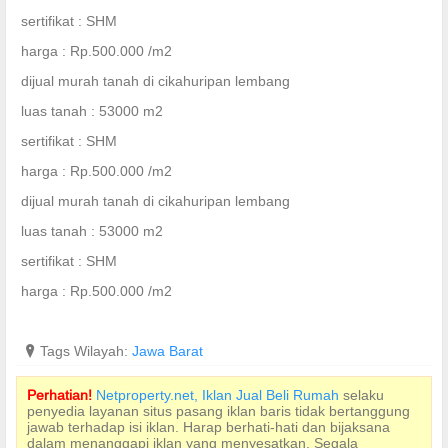
sertifikat : SHM
harga : Rp.500.000 /m2
dijual murah tanah di cikahuripan lembang
luas tanah : 53000 m2
sertifikat : SHM
harga : Rp.500.000 /m2
dijual murah tanah di cikahuripan lembang
luas tanah : 53000 m2
sertifikat : SHM
harga : Rp.500.000 /m2
?
Tags Wilayah:
Jawa Barat
Perhatian!
Netproperty.net, Iklan Jual Beli Rumah
selaku
penyedia layanan situs pasang iklan baris tidak bertanggung
jawab terhadap isi iklan. Harap berhati-hati dan bijaksana
dalam menanggapi iklan yang menyesatkan. Segala