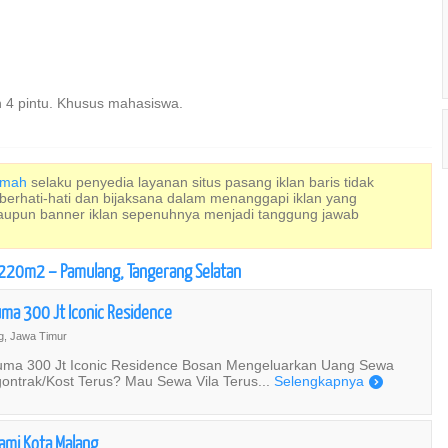
4 pintu. Khusus mahasiswa.
Rumah
selaku penyedia layanan situs pasang iklan baris tidak
 berhati-hati dan bijaksana dalam menanggapi iklan yang
maupun banner iklan sepenuhnya menjadi tanggung jawab
 220m2 – Pamulang, Tangerang Selatan
ma 300 Jt Iconic Residence
, Jawa Timur
uma 300 Jt Iconic Residence Bosan Mengeluarkan Uang Sewa
gontrak/Kost Terus? Mau Sewa Vila Terus...
Selengkapnya
)
rami Kota Malang