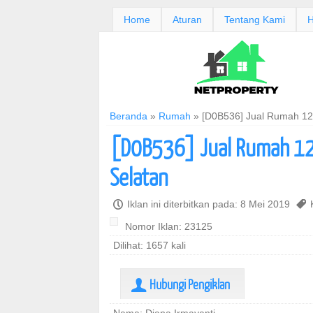
Home
Aturan
Tentang Kami
H
Beranda
»
Rumah
»
[D0B536] Jual Rumah 12
[D0B536] Jual Rumah 12
Selatan
P
Iklan ini diterbitkan pada: 8 Mei 2019
,
K
Nomor Iklan: 23125
Dilihat: 1657 kali
Hubungi Pengiklan
U