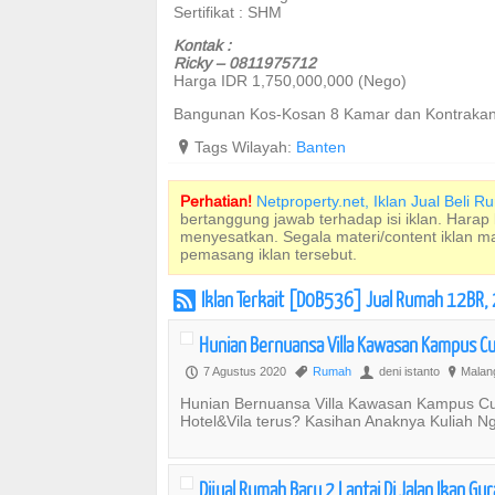
Sertifikat : SHM
Kontak :
Ricky – 0811975712
Harga IDR 1,750,000,000 (Nego)
Bangunan Kos-Kosan 8 Kamar dan Kontrakan 
?
Tags Wilayah:
Banten
Perhatian!
Netproperty.net, Iklan Jual Beli 
bertanggung jawab terhadap isi iklan. Harap
menyesatkan. Segala materi/content iklan 
pemasang iklan tersebut.
Iklan Terkait [D0B536] Jual Rumah 12BR,
r
Hunian Bernuansa Villa Kawasan Kampus Cu
7 Agustus 2020
Rumah
deni istanto
Malang
P
,
U
?
Hunian Bernuansa Villa Kawasan Kampus C
Hotel&Vila terus? Kasihan Anaknya Kuliah N
Dijual Rumah Baru 2 Lantai Di Jalan Ikan Gu