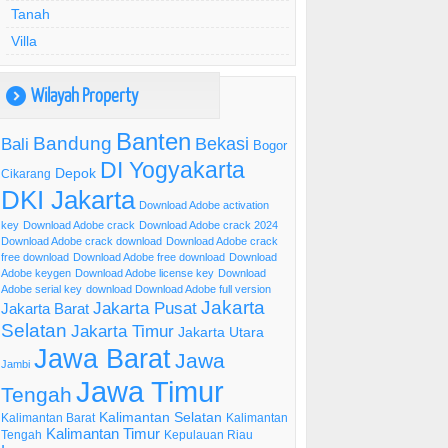
Tanah
Villa
Wilayah Property
)
Banten
Bandung
Bekasi
Bali
Bogor
DI Yogyakarta
Depok
Cikarang
DKI Jakarta
Download Adobe activation
key
Download Adobe crack
Download Adobe crack 2024
Download Adobe crack download
Download Adobe crack
free download
Download Adobe free download
Download
Adobe keygen
Download Adobe license key
Download
Adobe serial key
download Download Adobe full version
Jakarta
Jakarta Pusat
Jakarta Barat
Selatan
Jakarta Timur
Jakarta Utara
Jawa Barat
Jawa
Jambi
Jawa Timur
Tengah
Kalimantan Selatan
Kalimantan Barat
Kalimantan
Kalimantan Timur
Tengah
Kepulauan Riau