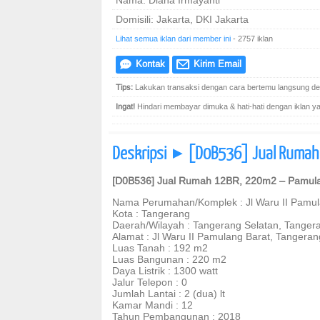
Nama: Diana Irmayanti
Domisili: Jakarta, DKI Jakarta
Lihat semua iklan dari member ini
- 2757 iklan
Kontak
Kirim Email
e
@
Tips:
Lakukan transaksi dengan cara bertemu langsung den
Ingat!
Hindari membayar dimuka & hati-hati dengan iklan yang
Deskripsi
[D0B536] Jual Rumah 
]
[D0B536] Jual Rumah 12BR, 220m2 – Pamula
Nama Perumahan/Komplek : Jl Waru II Pamula
Kota : Tangerang
Daerah/Wilayah : Tangerang Selatan, Tanger
Alamat : Jl Waru II Pamulang Barat, Tangera
Luas Tanah : 192 m2
Luas Bangunan : 220 m2
Daya Listrik : 1300 watt
Jalur Telepon : 0
Jumlah Lantai : 2 (dua) lt
Kamar Mandi : 12
Tahun Pembangunan : 2018