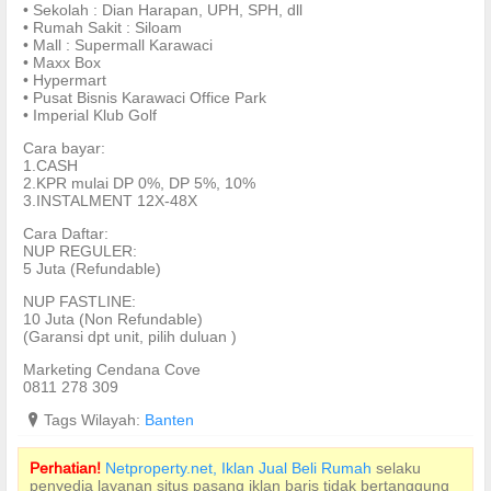
• Sekolah : Dian Harapan, UPH, SPH, dll
• Rumah Sakit : Siloam
• Mall : Supermall Karawaci
• Maxx Box
• Hypermart
• Pusat Bisnis Karawaci Office Park
• Imperial Klub Golf
Cara bayar:
1.CASH
2.KPR mulai DP 0%, DP 5%, 10%
3.INSTALMENT 12X-48X
Cara Daftar:
NUP REGULER:
5 Juta (Refundable)
NUP FASTLINE:
10 Juta (Non Refundable)
(Garansi dpt unit, pilih duluan )
Marketing Cendana Cove
0811 278 309
?
Tags Wilayah:
Banten
Perhatian!
Netproperty.net, Iklan Jual Beli Rumah
selaku
penyedia layanan situs pasang iklan baris tidak bertanggung