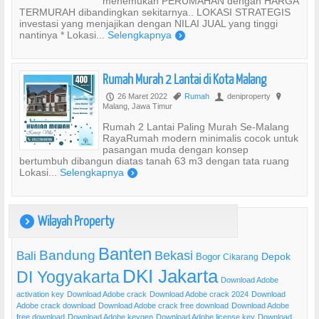
menemukan PERUMAHAN dengan HARGA
TERMURAH dibandingkan sekitarnya.. LOKASI STRATEGIS
investasi yang menjajikan dengan NILAI JUAL yang tinggi
nantinya * Lokasi...
Selengkapnya
)
Rumah Murah 2 Lantai di Kota Malang
26 Maret 2022
Rumah
deniproperty
P
,
U
?
Malang, Jawa Timur
Rumah 2 Lantai Paling Murah Se-Malang
RayaRumah modern minimalis cocok untuk
pasangan muda dengan konsep
bertumbuh dibangun diatas tanah 63 m3 dengan tata ruang
Lokasi...
Selengkapnya
)
Wilayah Property
)
Banten
Bandung
Bekasi
Bali
Bogor
Depok
Cikarang
DKI Jakarta
DI Yogyakarta
Download Adobe
activation key
Download Adobe crack
Download Adobe crack 2024
Download
Adobe crack download
Download Adobe crack free download
Download Adobe
free download
Download Adobe keygen
Download Adobe license key
Download