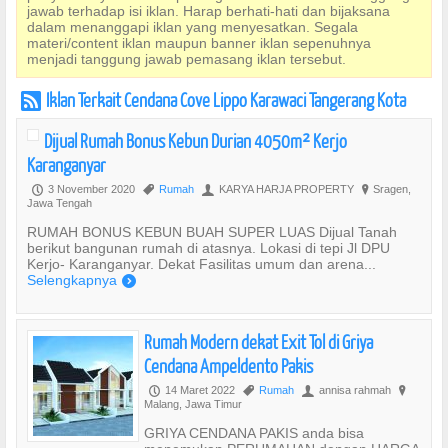
jawab terhadap isi iklan. Harap berhati-hati dan bijaksana
dalam menanggapi iklan yang menyesatkan. Segala
materi/content iklan maupun banner iklan sepenuhnya
menjadi tanggung jawab pemasang iklan tersebut.
Iklan Terkait Cendana Cove Lippo Karawaci Tangerang Kota
r
Dijual Rumah Bonus Kebun Durian 4050m² Kerjo
Karanganyar
3 November 2020
Rumah
KARYA HARJA PROPERTY
Sragen,
P
,
U
?
Jawa Tengah
RUMAH BONUS KEBUN BUAH SUPER LUAS Dijual Tanah
berikut bangunan rumah di atasnya. Lokasi di tepi Jl DPU
Kerjo- Karanganyar. Dekat Fasilitas umum dan arena...
Selengkapnya
)
Rumah Modern dekat Exit Tol di Griya
Cendana Ampeldento Pakis
14 Maret 2022
Rumah
annisa rahmah
P
,
U
?
Malang, Jawa Timur
GRIYA CENDANA PAKIS anda bisa