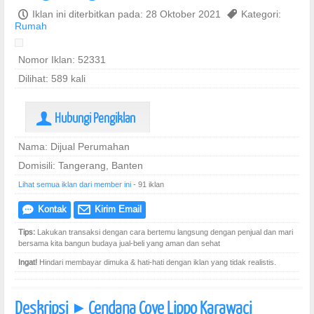
P
Iklan ini diterbitkan pada: 28 Oktober 2021
,
Kategori:
Rumah
Nomor Iklan: 52331
Dilihat: 589 kali
Hubungi Pengiklan
U
Nama: Dijual Perumahan
Domisili: Tangerang, Banten
Lihat semua iklan dari member ini
- 91 iklan
Kontak
Kirim Email
e
@
Tips:
Lakukan transaksi dengan cara bertemu langsung dengan penjual dan mari
bersama kita bangun budaya jual-beli yang aman dan sehat
Ingat!
Hindari membayar dimuka & hati-hati dengan iklan yang tidak realistis.
Deskripsi
Cendana Cove Lippo Karawaci
]