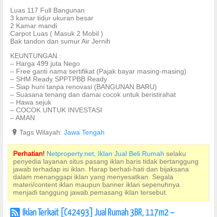
Luas 117 Full Bangunan
3 kamar tidur ukuran besar
2 Kamar mandi
Carpot Luas ( Masuk 2 Mobil )
Bak tandon dan sumur Air Jernih
KEUNTUNGAN :
– Harga 499 juta Nego
– Free ganti nama sertifikat (Pajak bayar masing-masing)
– SHM Ready SPPTPBB Ready
– Siap huni tanpa renovasi (BANGUNAN BARU)
– Suasana tenang dan damai cocok untuk beristirahat
– Hawa sejuk
– COCOK UNTUK INVESTASI
– AMAN
?
Tags Wilayah:
Jawa Tengah
Perhatian!
Netproperty.net, Iklan Jual Beli Rumah
selaku
penyedia layanan situs pasang iklan baris tidak bertanggung
jawab terhadap isi iklan. Harap berhati-hati dan bijaksana
dalam menanggapi iklan yang menyesatkan. Segala
materi/content iklan maupun banner iklan sepenuhnya
menjadi tanggung jawab pemasang iklan tersebut.
Iklan Terkait [C42493] Jual Rumah 3BR, 117m2 –
r