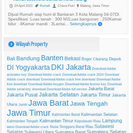
24 April 2021
Rumah
Chava Putri
Malang, Jawa Timur
P
,
U
?
Dijual Rumah siap huni di Bantaran 3 Kota Malang 04-07DI.
Spesifikasi :Luas tanah : 300 M2Luas bangunan : 250Kamar
tidur : 4Kamar mandi : 3Lantai...
Selengkapnya
)
Wilayah Property
)
Banten
Bandung
Bekasi
Bali
Bogor
Depok
Cikarang
DKI Jakarta
DI Yogyakarta
Download Adobe
activation key
Download Adobe crack
Download Adobe crack 2024
Download
Adobe crack download
Download Adobe crack free download
Download Adobe
free download
Download Adobe keygen
Download Adobe license key
Download
Jakarta Barat
Adobe serial key
download Download Adobe full version
Jakarta Selatan
Jakarta Pusat
Jakarta Timur
Jakarta
Jawa Barat
Jawa Tengah
Utara
Jambi
Jawa Timur
Kalimantan Selatan
Kalimantan Barat
Lampung
Kalimantan Timur
Kalimantan Tengah
Kepulauan Riau
Sulawesi
Riau
Nusa Tenggara Barat
latest Download Adobe crack
Selatan
Sumatera Selatan
Sulawesi Utara
Sumatera Barat