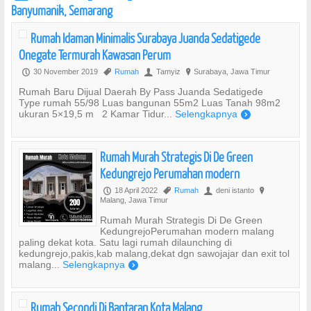
Banyumanik, Semarang
Rumah Idaman Minimalis Surabaya Juanda Sedatigede
Onegate Termurah Kawasan Perum
30 November 2019
Rumah
Tamyiz
Surabaya, Jawa Timur
P
,
U
?
Rumah Baru Dijual Daerah By Pass Juanda Sedatigede
Type rumah 55/98 Luas bangunan 55m2 Luas Tanah 98m2
ukuran 5×19,5 m 2 Kamar Tidur...
Selengkapnya
)
Rumah Murah Strategis Di De Green
Kedungrejo Perumahan modern
18 April 2022
Rumah
deni istanto
P
,
U
?
Malang, Jawa Timur
Rumah Murah Strategis Di De Green
KedungrejoPerumahan modern malang
paling dekat kota. Satu lagi rumah dilaunching di
kedungrejo,pakis,kab malang,dekat dgn sawojajar dan exit tol
malang...
Selengkapnya
)
Rumah Secondi Di Bantaran Kota Malang