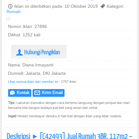
P
Iklan ini diterbitkan pada: 10 Oktober 2019
,
Kategori:
Rumah
Nomor Iklan: 27896
Dilihat: 1252 kali
Hubungi Pengiklan
U
Nama: Diana Irmayanti
Domisili: Jakarta, DKI Jakarta
Lihat semua iklan dari member ini
- 2757 iklan
Kontak
Kirim Email
e
@
Tips:
Lakukan transaksi dengan cara bertemu langsung dengan penjual dan mari
bersama kita bangun budaya jual-beli yang aman dan sehat
Ingat!
Hindari membayar dimuka & hati-hati dengan iklan yang tidak realistis.
Deskripsi
[C42493] Jual Rumah 3BR, 117m2 –
]