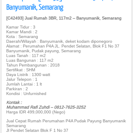
Banyumanik, Semarang
[C42493] Jual Rumah 3BR, 117m2 – Banyumanik, Semarang
Kamar Tidur : 3
Kamar Mandi : 2
Kota : Semarang
Daerah/Wilayah : Banyumanik, deket kodam diponegoro
Alamat : Perumahan P4A JL. Pendet Selatan, Blok F1 No 37
Banyumanik, Pudak payung, Semarang
Luas Tanah : 117 m2
Luas Bangunan : 117 m2
Tahun Pembangunan : 2018
Sertifikat : SHM
Daya Listrik : 1300 watt
Jalur Telepon : 1
Jumlah Lantai : 1 lt
Parkiran : 2
Kondisi : Unfurnished
Kontak :
Muhammad Rafi Zuhdi – 0812-7625-3252
Harga IDR 499,000,000 (Nego)
Jual Cepat Rumah Perumahan P4A Pudak Payung Banyumanik
Semarang
Jl Pendet Selatan Blok F 1 No 37