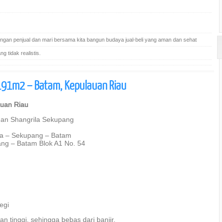
gan penjual dan mari bersama kita bangun budaya jual-beli yang aman dan sehat
 tidak realistis.
191m2 – Batam, Kepulauan Riau
auan Riau
n Shangrila Sekupang
la – Sekupang – Batam
ng – Batam Blok A1 No. 54
egi
 tinggi, sehingga bebas dari banjir.