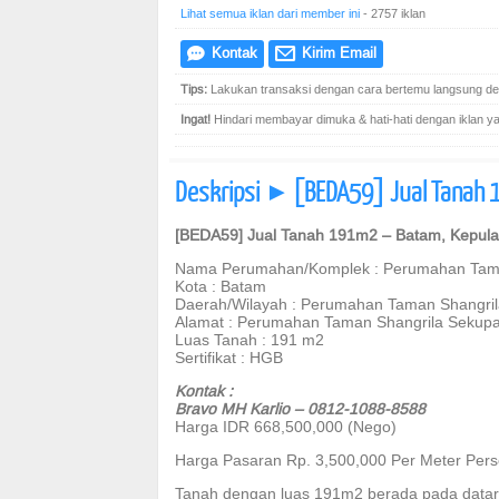
Lihat semua iklan dari member ini
- 2757 iklan
Kontak
Kirim Email
e
@
Tips:
Lakukan transaksi dengan cara bertemu langsung den
Ingat!
Hindari membayar dimuka & hati-hati dengan iklan yang
Deskripsi
[BEDA59] Jual Tanah 
]
[BEDA59] Jual Tanah 191m2 – Batam, Kepul
Nama Perumahan/Komplek : Perumahan Tama
Kota : Batam
Daerah/Wilayah : Perumahan Taman Shangri
Alamat : Perumahan Taman Shangrila Sekupa
Luas Tanah : 191 m2
Sertifikat : HGB
Kontak :
Bravo MH Karlio – 0812-1088-8588
Harga IDR 668,500,000 (Nego)
Harga Pasaran Rp. 3,500,000 Per Meter Pers
Tanah dengan luas 191m2 berada pada dataran