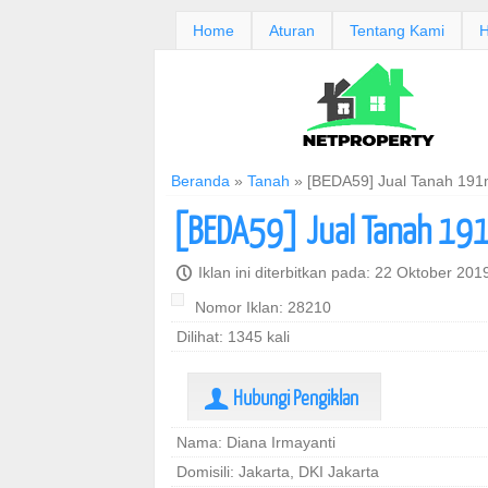
Home
Aturan
Tentang Kami
H
Beranda
»
Tanah
»
[BEDA59] Jual Tanah 191
[BEDA59] Jual Tanah 191
P
Iklan ini diterbitkan pada: 22 Oktober 20
Nomor Iklan: 28210
Dilihat: 1345 kali
Hubungi Pengiklan
U
Nama: Diana Irmayanti
Domisili: Jakarta, DKI Jakarta