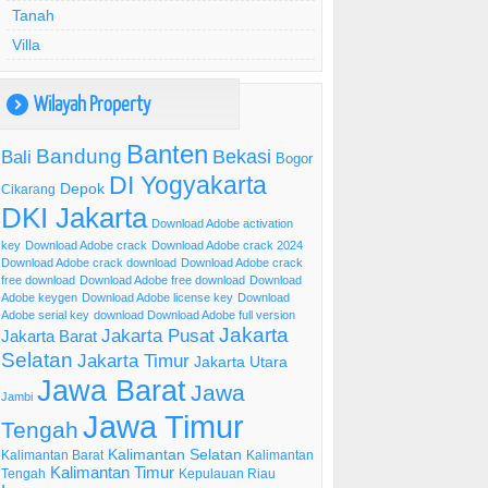
Tanah
Villa
Wilayah Property
)
Banten
Bandung
Bekasi
Bali
Bogor
DI Yogyakarta
Depok
Cikarang
DKI Jakarta
Download Adobe activation
key
Download Adobe crack
Download Adobe crack 2024
Download Adobe crack download
Download Adobe crack
free download
Download Adobe free download
Download
Adobe keygen
Download Adobe license key
Download
Adobe serial key
download Download Adobe full version
Jakarta
Jakarta Pusat
Jakarta Barat
Selatan
Jakarta Timur
Jakarta Utara
Jawa Barat
Jawa
Jambi
Jawa Timur
Tengah
Kalimantan Selatan
Kalimantan Barat
Kalimantan
Kalimantan Timur
Tengah
Kepulauan Riau