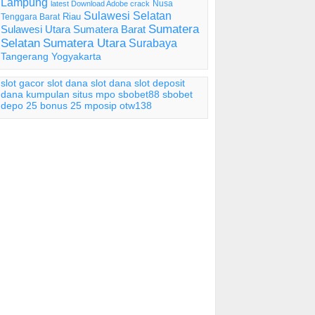
Lampung
Nusa
latest Download Adobe crack
Sulawesi Selatan
Riau
Tenggara Barat
Sumatera
Sulawesi Utara
Sumatera Barat
Selatan
Sumatera Utara
Surabaya
Tangerang
Yogyakarta
slot gacor
slot dana
slot dana
slot deposit
dana
kumpulan situs mpo
sbobet88
sbobet
depo 25 bonus 25
mposip
otw138