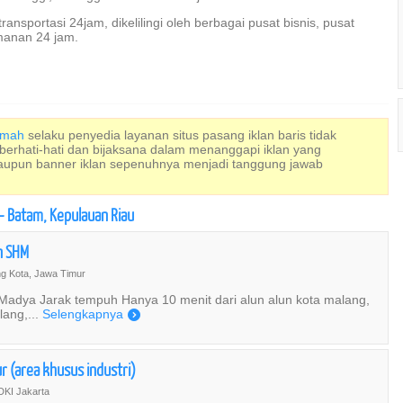
ansportasi 24jam, dikelilingi oleh berbagai pusat bisnis, pusat
amanan 24 jam.
Rumah
selaku penyedia layanan situs pasang iklan baris tidak
 berhati-hati dan bijaksana dalam menanggapi iklan yang
maupun banner iklan sepenuhnya menjadi tanggung jawab
– Batam, Kepulauan Riau
n SHM
g Kota, Jawa Timur
 Madya Jarak tempuh Hanya 10 menit dari alun alun kota malang,
lang,...
Selengkapnya
)
r (area khusus industri)
DKI Jakarta