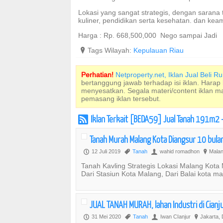
Lokasi yang sangat strategis, dengan sarana tr
kuliner, pendidikan serta kesehatan. dan ke
Harga : Rp. 668,500,000 Nego sampai Jadi
?
Tags Wilayah:
Kepulauan Riau
Perhatian!
Netproperty.net, Iklan Jual Beli 
bertanggung jawab terhadap isi iklan. Harap
menyesatkan. Segala materi/content iklan 
pemasang iklan tersebut.
Iklan Terkait [BEDA59] Jual Tanah 191m2 
r
Tanah Murah Malang Kota Diangsur 10 bula
12 Juli 2019
Tanah
wahid romadhon
Malan
P
,
U
?
Tanah Kavling Strategis Lokasi Malang Kota
Dari Stasiun Kota Malang, Dari Balai kota ma
JUAL TANAH MURAH, lahan Industri di Cianju
31 Mei 2020
Tanah
Iwan CIanjur
Jakarta, 
P
,
U
?