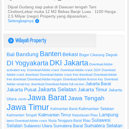
Dijual Gudang siap pakai di Dawuan tengah Tani
CirebonLebar muka 12 M2 Bebas Banjir Luas : 1100 Harga :
2,5 Milyar (nego) Property yang dipasarkan...
Selengkapnya
)
Wilayah Property
)
Banten
Bandung
Bekasi
Bali
Bogor
Depok
Cikarang
DKI Jakarta
DI Yogyakarta
Download Adobe
activation key
Download Adobe crack
Download Adobe crack 2024
Download
Adobe crack download
Download Adobe crack free download
Download Adobe
free download
Download Adobe keygen
Download Adobe license key
Download
Jakarta Barat
Adobe serial key
download Download Adobe full version
Jakarta Selatan
Jakarta Pusat
Jakarta Timur
Jakarta
Jawa Barat
Jawa Tengah
Utara
Jambi
Jawa Timur
Kalimantan Selatan
Kalimantan Barat
Lampung
Kalimantan Timur
Kalimantan Tengah
Kepulauan Riau
Sulawesi
Riau
Nusa Tenggara Barat
latest Download Adobe crack
Selatan
Sumatera Selatan
Sulawesi Utara
Sumatera Barat