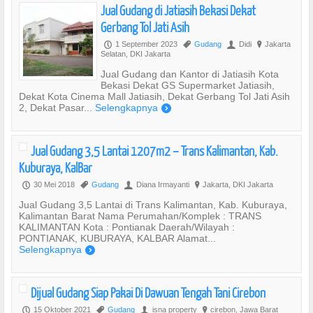
Jual Gudang di Jatiasih Bekasi Dekat
Gerbang Tol Jati Asih
1 September 2023
Gudang
Didi
Jakarta
P
,
U
?
Selatan, DKI Jakarta
Jual Gudang dan Kantor di Jatiasih Kota
Bekasi Dekat GS Supermarket Jatiasih,
Dekat Kota Cinema Mall Jatiasih, Dekat Gerbang Tol Jati Asih
2, Dekat Pasar...
Selengkapnya
)
Jual Gudang 3,5 Lantai 1207m2 – Trans Kalimantan, Kab.
Kuburaya, KalBar
30 Mei 2018
Gudang
Diana Irmayanti
Jakarta, DKI Jakarta
P
,
U
?
Jual Gudang 3,5 Lantai di Trans Kalimantan, Kab. Kuburaya,
Kalimantan Barat Nama Perumahan/Komplek : TRANS
KALIMANTAN Kota : Pontianak Daerah/Wilayah :
PONTIANAK, KUBURAYA, KALBAR Alamat...
Selengkapnya
)
Dijual Gudang Siap Pakai Di Dawuan Tengah Tani Cirebon
15 Oktober 2021
Gudang
isna property
cirebon, Jawa Barat
P
,
U
?