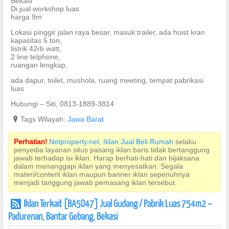
Bekasi
Di jual workshop luas
harga 9m
Lokasi pinggir jalan raya besar, masuk trailer, ada hoist kran
kapasitas 5 ton,
listrik 42rb watt,
2 line telphone,
ruangan lengkap,
ada dapur, toilet, mushola, ruang meeting, tempat pabrikasi
luas
Hubungi – Siti, 0813-1889-3814
?
Tags Wilayah:
Jawa Barat
Perhatian!
Netproperty.net, Iklan Jual Beli Rumah
selaku
penyedia layanan situs pasang iklan baris tidak bertanggung
jawab terhadap isi iklan. Harap berhati-hati dan bijaksana
dalam menanggapi iklan yang menyesatkan. Segala
materi/content iklan maupun banner iklan sepenuhnya
menjadi tanggung jawab pemasang iklan tersebut.
Iklan Terkait [BA5D47] Jual Gudang / Pabrik Luas 754m2 –
r
Padurenan, Bantar Gebang, Bekasi