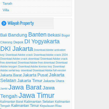
Tanah
Villa
Wilayah Property
)
Banten
Bandung
Bekasi
Bali
Bogor
DI Yogyakarta
Depok
Cikarang
DKI Jakarta
Download Adobe activation
key
Download Adobe crack
Download Adobe crack 2024
Download Adobe crack download
Download Adobe crack
free download
Download Adobe free download
Download
Adobe keygen
Download Adobe license key
Download
Adobe serial key
download Download Adobe full version
Jakarta
Jakarta Pusat
Jakarta Barat
Selatan
Jakarta Timur
Jakarta Utara
Jawa Barat
Jawa
Jambi
Jawa Timur
Tengah
Kalimantan Selatan
Kalimantan Barat
Kalimantan
Kalimantan Timur
Tengah
Kepulauan Riau