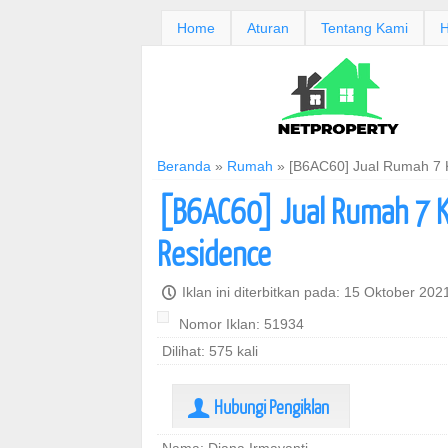
Home
Aturan
Tentang Kami
H
Beranda
»
Rumah
»
[B6AC60] Jual Rumah 7 
[B6AC60] Jual Rumah 7 
Residence
P
Iklan ini diterbitkan pada: 15 Oktober 20
Nomor Iklan: 51934
Dilihat: 575 kali
Hubungi Pengiklan
U