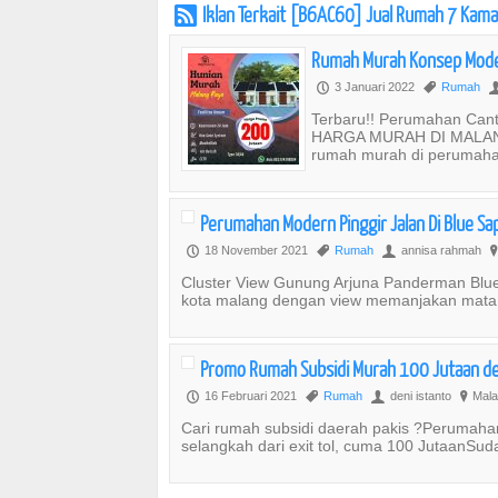
Iklan Terkait [B6AC60] Jual Rumah 7 Kam
r
Rumah Murah Konsep Moder
3 Januari 2022
Rumah
P
,
Terbaru!! Perumahan Ca
HARGA MURAH DI MALANGLo
rumah murah di perumaha
Perumahan Modern Pinggir Jalan Di Blue S
18 November 2021
Rumah
annisa rahmah
P
,
U
?
Cluster View Gunung Arjuna Panderman Blue 
kota malang dengan view memanjakan mata 
Promo Rumah Subsidi Murah 100 Jutaan dek
16 Februari 2021
Rumah
deni istanto
Mala
P
,
U
?
Cari rumah subsidi daerah pakis ?Perumah
selangkah dari exit tol, cuma 100 JutaanSu