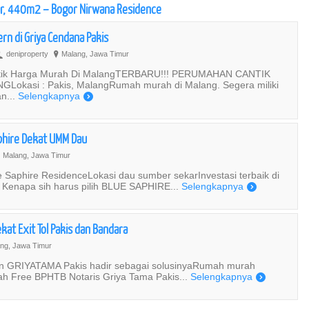
ar, 440m2 – Bogor Nirwana Residence
n di Griya Cendana Pakis
deniproperty
Malang, Jawa Timur
U
?
ntik Harga Murah Di MalangTERBARU!!! PERUMAHAN CANTIK
kasi : Pakis, MalangRumah murah di Malang. Segera miliki
n...
Selengkapnya
)
aphire Dekat UMM Dau
Malang, Jawa Timur
Saphire ResidenceLokasi dau sumber sekarInvestasi terbaik di
Kenapa sih harus pilih BLUE SAPHIRE...
Selengkapnya
)
at Exit Tol Pakis dan Bandara
ng, Jawa Timur
an GRIYATAMA Pakis hadir sebagai solusinyaRumah murah
dah Free BPHTB Notaris Griya Tama Pakis...
Selengkapnya
)