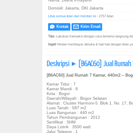
Nama: Diana Irmayanti
Domisili: Jakarta, DKI Jakarta
Lihat semua iklan dari member ini
- 2757 iklan
Kontak
Kirim Email
e
@
Tips:
Lakukan transaksi dengan cara bertemu langsung den
Ingat!
Hindari membayar dimuka & hati-hati dengan iklan yang
Deskripsi
[B6AC60] Jual Rumah 
]
[B6AC60] Jual Rumah 7 Kamar, 440m2 – Bog
Kamar Tidur : 7
Kamar Mandi : 8
Kota : Bogor
Daerah/Wilayah : Bogor Selatan
Alamat : Cluster Harmoni-5. Blok 1. No. 17,
Luas Tanah : 587 m2
Luas Bangunan : 440 m2
Tahun Pembangunan : 2012
Sertifikat : SHM
Daya Listrik : 3500 watt
Jalur Telepon : 1