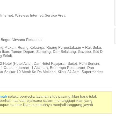
 Internet, Wireless Internet, Service Area
Bogor Nirwana Residence.
ng Makan, Ruang Keluarga, Ruang Perpustakaan + Rak Buku,
 Ikan, Taman Depan, Samping, Dan Belakang, Gazebo, Got Di
g Salak.
 Hotel (Hotel Aston Dan Hotel Pajajaran Suite), Pom Bensin,
 4 Outlet Indomart, 1 Alfamart, Beberapa Restaurant, Dan
ya Sekitar 10 Menit Ke Rs Meliana, Klinik 24 Jam, Supermarket
Rumah
selaku penyedia layanan situs pasang iklan baris tidak
 berhati-hati dan bijaksana dalam menanggapi iklan yang
maupun banner iklan sepenuhnya menjadi tanggung jawab