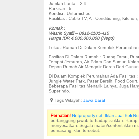
Jumlah Lantai : 2 lt
Parkiran : 5
Kondisi : Unfurnished
Fasilitas : Cable TV, Air Conditioning, Kitchen,
Kontak :
Wasrin Syafii – 0812-1101-415
Harga IDR 4,000,000,000 (Nego)
Lokasi Rumah Di Dalam Komplek Perumahan 
Fasiltas Di Dalam Rumah : Ruang Tamu, Rua
Tempat Jemuran, Air Pdam Dan Sumur, Kolam
Depan Rumah Air Mengalir Deras Dari Gunun
Di Dalam Komplek Perumahan Ada Fasilitas : 2
Jungle Water Park, Pasar Bersih, Food Court,
Beberapa Fasilitas Menarik Lainya. Juga Han
Superindo.
?
Tags Wilayah:
Jawa Barat
Perhatian!
Netproperty.net, Iklan Jual Beli 
bertanggung jawab terhadap isi iklan. Harap
menyesatkan. Segala materi/content iklan 
pemasang iklan tersebut.