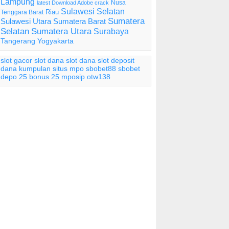
Lampung
Nusa
latest Download Adobe crack
Sulawesi Selatan
Riau
Tenggara Barat
Sumatera
Sulawesi Utara
Sumatera Barat
Selatan
Sumatera Utara
Surabaya
Tangerang
Yogyakarta
slot gacor
slot dana
slot dana
slot deposit
dana
kumpulan situs mpo
sbobet88
sbobet
depo 25 bonus 25
mposip
otw138