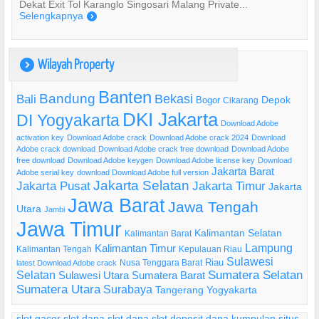
Dekat Exit Tol Karanglo Singosari Malang Private...
Selengkapnya
)
Wilayah Property
)
Banten
Bandung
Bekasi
Bali
Bogor
Depok
Cikarang
DKI Jakarta
DI Yogyakarta
Download Adobe
activation key
Download Adobe crack
Download Adobe crack 2024
Download
Adobe crack download
Download Adobe crack free download
Download Adobe
free download
Download Adobe keygen
Download Adobe license key
Download
Jakarta Barat
Adobe serial key
download Download Adobe full version
Jakarta Selatan
Jakarta Pusat
Jakarta Timur
Jakarta
Jawa Barat
Jawa Tengah
Utara
Jambi
Jawa Timur
Kalimantan Selatan
Kalimantan Barat
Lampung
Kalimantan Timur
Kalimantan Tengah
Kepulauan Riau
Sulawesi
Riau
Nusa Tenggara Barat
latest Download Adobe crack
Selatan
Sumatera Selatan
Sulawesi Utara
Sumatera Barat
Sumatera Utara
Surabaya
Tangerang
Yogyakarta
slot gacor
slot dana
slot dana
slot deposit dana
kumpulan situs