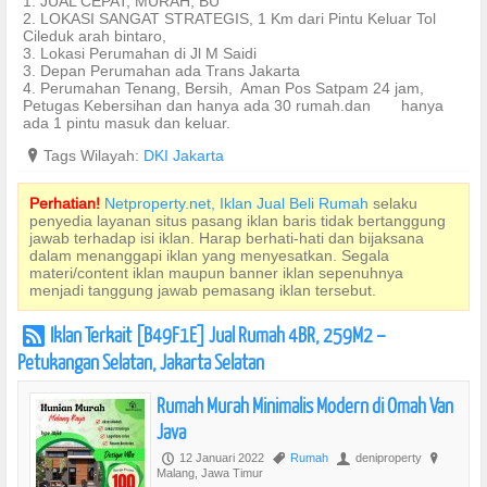
1. JUAL CEPAT, MURAH, BU
2. LOKASI SANGAT STRATEGIS, 1 Km dari Pintu Keluar Tol
Cileduk arah bintaro,
3. Lokasi Perumahan di Jl M Saidi
3. Depan Perumahan ada Trans Jakarta
4. Perumahan Tenang, Bersih, Aman Pos Satpam 24 jam,
Petugas Kebersihan dan hanya ada 30 rumah.dan hanya
ada 1 pintu masuk dan keluar.
?
Tags Wilayah:
DKI Jakarta
Perhatian!
Netproperty.net, Iklan Jual Beli Rumah
selaku
penyedia layanan situs pasang iklan baris tidak bertanggung
jawab terhadap isi iklan. Harap berhati-hati dan bijaksana
dalam menanggapi iklan yang menyesatkan. Segala
materi/content iklan maupun banner iklan sepenuhnya
menjadi tanggung jawab pemasang iklan tersebut.
Iklan Terkait [B49F1E] Jual Rumah 4BR, 259M2 –
r
Petukangan Selatan, Jakarta Selatan
Rumah Murah Minimalis Modern di Omah Van
Java
12 Januari 2022
Rumah
deniproperty
P
,
U
?
Malang, Jawa Timur