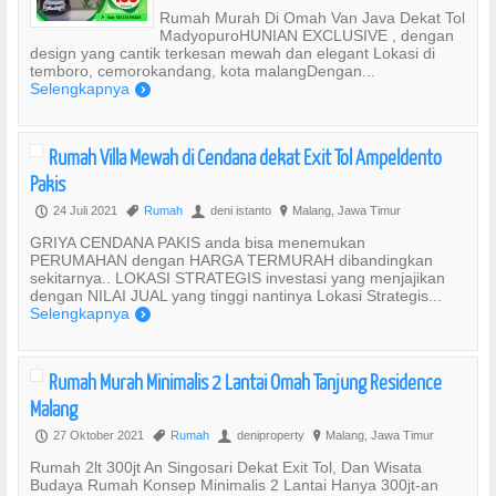
Rumah Murah Di Omah Van Java Dekat Tol
MadyopuroHUNIAN EXCLUSIVE , dengan
design yang cantik terkesan mewah dan elegant Lokasi di
temboro, cemorokandang, kota malangDengan...
Selengkapnya
)
Rumah Villa Mewah di Cendana dekat Exit Tol Ampeldento
Pakis
24 Juli 2021
Rumah
deni istanto
Malang, Jawa Timur
P
,
U
?
GRIYA CENDANA PAKIS anda bisa menemukan
PERUMAHAN dengan HARGA TERMURAH dibandingkan
sekitarnya.. LOKASI STRATEGIS investasi yang menjajikan
dengan NILAI JUAL yang tinggi nantinya Lokasi Strategis...
Selengkapnya
)
Rumah Murah Minimalis 2 Lantai Omah Tanjung Residence
Malang
27 Oktober 2021
Rumah
deniproperty
Malang, Jawa Timur
P
,
U
?
Rumah 2lt 300jt An Singosari Dekat Exit Tol, Dan Wisata
Budaya Rumah Konsep Minimalis 2 Lantai Hanya 300jt-an