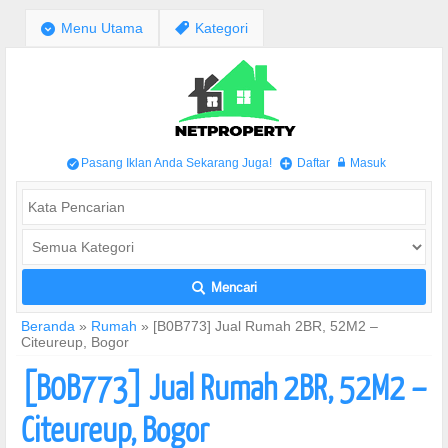
;
Menu Utama
,
Kategori
Pasang Iklan Anda Sekarang Juga!
Daftar
Masuk
/
+
w
Mencari
L
Beranda
»
Rumah
»
[B0B773] Jual Rumah 2BR, 52M2 –
Citeureup, Bogor
[B0B773] Jual Rumah 2BR, 52M2 –
Citeureup, Bogor