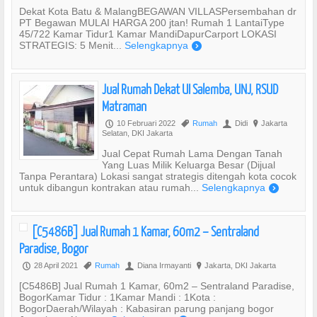
Dekat Kota Batu & MalangBEGAWAN VILLASPersembahan dr
PT Begawan MULAI HARGA 200 jtan! Rumah 1 LantaiType
45/722 Kamar Tidur1 Kamar MandiDapurCarport LOKASI
STRATEGIS: 5 Menit...
Selengkapnya
)
Jual Rumah Dekat UI Salemba, UNJ, RSUD
Matraman
10 Februari 2022
Rumah
Didi
Jakarta
P
,
U
?
Selatan, DKI Jakarta
Jual Cepat Rumah Lama Dengan Tanah
Yang Luas Milik Keluarga Besar (Dijual
Tanpa Perantara) Lokasi sangat strategis ditengah kota cocok
untuk dibangun kontrakan atau rumah...
Selengkapnya
)
[C5486B] Jual Rumah 1 Kamar, 60m2 – Sentraland
Paradise, Bogor
28 April 2021
Rumah
Diana Irmayanti
Jakarta, DKI Jakarta
P
,
U
?
[C5486B] Jual Rumah 1 Kamar, 60m2 – Sentraland Paradise,
BogorKamar Tidur : 1Kamar Mandi : 1Kota :
BogorDaerah/Wilayah : Kabasiran parung panjang bogor