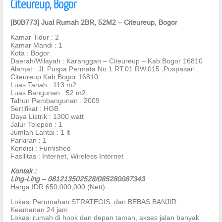
Citeureup, Bogor
[B0B773] Jual Rumah 2BR, 52M2 – Citeureup, Bogor
Kamar Tidur : 2
Kamar Mandi : 1
Kota : Bogor
Daerah/Wilayah : Karanggan – Citeureup – Kab.Bogor 16810
Alamat : Jl. Puspa Permata No.1 RT.01 RW.015 ,Puspasari ,
Citeureup Kab.Bogor 16810
Luas Tanah : 113 m2
Luas Bangunan : 52 m2
Tahun Pembangunan : 2009
Sertifikat : HGB
Daya Listrik : 1300 watt
Jalur Telepon : 1
Jumlah Lantai : 1 lt
Parkiran : 1
Kondisi : Furnished
Fasilitas : Internet, Wireless Internet
Kontak :
Ling-Ling – 081213502528/085280087343
Harga IDR 650,000,000 (Nett)
Lokasi Perumahan STRATEGIS dan BEBAS BANJIR:
Keamanan 24 jam
Lokasi rumah di hook dan depan taman, akses jalan banyak