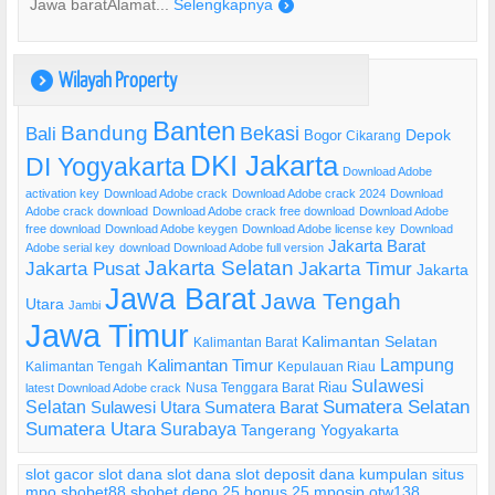
Jawa baratAlamat...
Selengkapnya
)
Wilayah Property
)
Banten
Bandung
Bekasi
Bali
Bogor
Depok
Cikarang
DKI Jakarta
DI Yogyakarta
Download Adobe
activation key
Download Adobe crack
Download Adobe crack 2024
Download
Adobe crack download
Download Adobe crack free download
Download Adobe
free download
Download Adobe keygen
Download Adobe license key
Download
Jakarta Barat
Adobe serial key
download Download Adobe full version
Jakarta Selatan
Jakarta Pusat
Jakarta Timur
Jakarta
Jawa Barat
Jawa Tengah
Utara
Jambi
Jawa Timur
Kalimantan Selatan
Kalimantan Barat
Lampung
Kalimantan Timur
Kalimantan Tengah
Kepulauan Riau
Sulawesi
Riau
Nusa Tenggara Barat
latest Download Adobe crack
Selatan
Sumatera Selatan
Sulawesi Utara
Sumatera Barat
Sumatera Utara
Surabaya
Tangerang
Yogyakarta
slot gacor
slot dana
slot dana
slot deposit dana
kumpulan situs
mpo
sbobet88
sbobet
depo 25 bonus 25
mposip
otw138