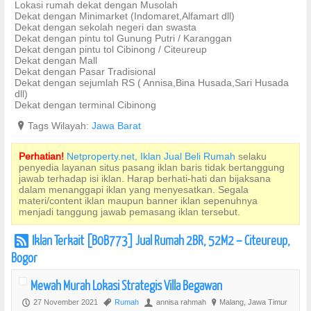
Lokasi rumah dekat dengan Musolah
Dekat dengan Minimarket (Indomaret,Alfamart dll)
Dekat dengan sekolah negeri dan swasta
Dekat dengan pintu tol Gunung Putri / Karanggan
Dekat dengan pintu tol Cibinong / Citeureup
Dekat dengan Mall
Dekat dengan Pasar Tradisional
Dekat dengan sejumlah RS ( Annisa,Bina Husada,Sari Husada
dll)
Dekat dengan terminal Cibinong
?
Tags Wilayah:
Jawa Barat
Perhatian!
Netproperty.net, Iklan Jual Beli Rumah
selaku
penyedia layanan situs pasang iklan baris tidak bertanggung
jawab terhadap isi iklan. Harap berhati-hati dan bijaksana
dalam menanggapi iklan yang menyesatkan. Segala
materi/content iklan maupun banner iklan sepenuhnya
menjadi tanggung jawab pemasang iklan tersebut.
Iklan Terkait [B0B773] Jual Rumah 2BR, 52M2 – Citeureup,
r
Bogor
Mewah Murah Lokasi Strategis Villa Begawan
27 November 2021
Rumah
annisa rahmah
Malang, Jawa Timur
P
,
U
?