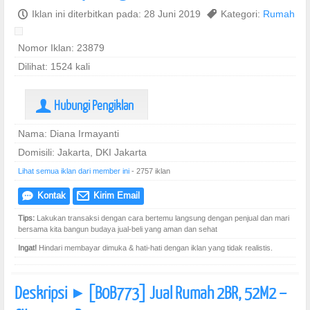
P
Iklan ini diterbitkan pada: 28 Juni 2019
,
Kategori:
Rumah
Nomor Iklan: 23879
Dilihat: 1524 kali
Hubungi Pengiklan
U
Nama: Diana Irmayanti
Domisili: Jakarta, DKI Jakarta
Lihat semua iklan dari member ini
- 2757 iklan
Kontak
Kirim Email
e
@
Tips:
Lakukan transaksi dengan cara bertemu langsung dengan penjual dan mari
bersama kita bangun budaya jual-beli yang aman dan sehat
Ingat!
Hindari membayar dimuka & hati-hati dengan iklan yang tidak realistis.
Deskripsi
[B0B773] Jual Rumah 2BR, 52M2 –
]