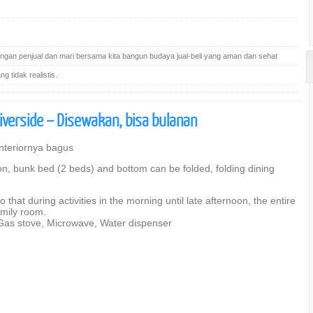
gan penjual dan mari bersama kita bangun budaya jual-beli yang aman dan sehat
 tidak realistis.
verside – Disewakan, bisa bulanan
nteriornya bagus
n, bunk bed (2 beds) and bottom can be folded, folding dining
that during activities in the morning until late afternoon, the entire
mily room.
, Gas stove, Microwave, Water dispenser