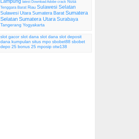
Lampung
Nusa
latest Download Adobe crack
Sulawesi Selatan
Riau
Tenggara Barat
Sumatera
Sulawesi Utara
Sumatera Barat
Selatan
Sumatera Utara
Surabaya
Tangerang
Yogyakarta
slot gacor
slot dana
slot dana
slot deposit
dana
kumpulan situs mpo
sbobet88
sbobet
depo 25 bonus 25
mposip
otw138