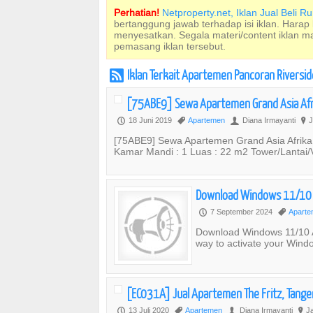
Perhatian!
Netproperty.net, Iklan Jual Beli 
bertanggung jawab terhadap isi iklan. Harap
menyesatkan. Segala materi/content iklan 
pemasang iklan tersebut.
Iklan Terkait Apartemen Pancoran Riversid
r
[75ABE9] Sewa Apartemen Grand Asia Afr
18 Juni 2019
Apartemen
Diana Irmayanti
J
P
,
U
?
[75ABE9] Sewa Apartemen Grand Asia Afrika
Kamar Mandi : 1 Luas : 22 m2 Tower/Lantai/V
Download Windows 11/10 A
7 September 2024
Apart
P
,
Download Windows 11/10 Act
way to activate your Wind
[EC031A] Jual Apartemen The Fritz, Tange
13 Juli 2020
Apartemen
Diana Irmayanti
Ja
P
,
U
?