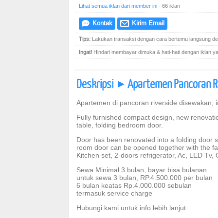
Lihat semua iklan dari member ini
- 66 iklan
Kontak
Kirim Email
e
@
Tips:
Lakukan transaksi dengan cara bertemu langsung den
Ingat!
Hindari membayar dimuka & hati-hati dengan iklan yang
Deskripsi
Apartemen Pancoran Ri
]
Apartemen di pancoran riverside disewakan, i
Fully furnished compact design, new renovatio
table, folding bedroom door.
Door has been renovated into a folding door so 
room door can be opened together with the fa
Kitchen set, 2-doors refrigerator, Ac, LED Tv
Sewa Minimal 3 bulan, bayar bisa bulanan
untuk sewa 3 bulan, RP.4.500.000 per bulan
6 bulan keatas Rp.4.000.000 sebulan
termasuk service charge
Hubungi kami untuk info lebih lanjut