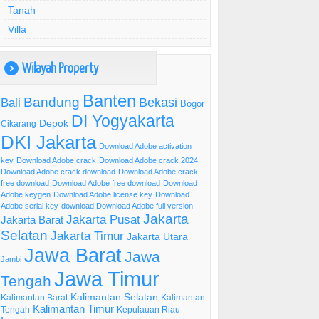
Tanah
Villa
Wilayah Property
)
Banten
Bandung
Bekasi
Bali
Bogor
DI Yogyakarta
Depok
Cikarang
DKI Jakarta
Download Adobe activation
key
Download Adobe crack
Download Adobe crack 2024
Download Adobe crack download
Download Adobe crack
free download
Download Adobe free download
Download
Adobe keygen
Download Adobe license key
Download
Adobe serial key
download Download Adobe full version
Jakarta
Jakarta Pusat
Jakarta Barat
Selatan
Jakarta Timur
Jakarta Utara
Jawa Barat
Jawa
Jambi
Jawa Timur
Tengah
Kalimantan Selatan
Kalimantan Barat
Kalimantan
Kalimantan Timur
Tengah
Kepulauan Riau