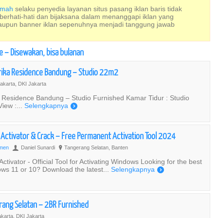
Rumah
selaku penyedia layanan situs pasang iklan baris tidak
 berhati-hati dan bijaksana dalam menanggapi iklan yang
maupun banner iklan sepenuhnya menjadi tanggung jawab
e – Disewakan, bisa bulanan
ika Residence Bandung – Studio 22m2
akarta, DKI Jakarta
 Residence Bandung – Studio Furnished Kamar Tidur : Studio
iew :...
Selengkapnya
)
ctivator & Crack – Free Permanent Activation Tool 2024
emen
Daniel Sunardi
Tangerang Selatan, Banten
U
?
ivator - Official Tool for Activating Windows Looking for the best
ows 11 or 10? Download the latest...
Selengkapnya
)
rang Selatan – 2BR Furnished
karta, DKI Jakarta