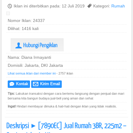
P
Iklan ini diterbitkan pada: 12 Juli 2019
,
Kategori:
Rumah
Nomor Iklan: 24337
Dilihat: 1416 kali
Hubungi Pengiklan
U
Nama: Diana Irmayanti
Domisili: Jakarta, DKI Jakarta
Lihat semua iklan dari member ini
- 2757 iklan
Kontak
Kirim Email
e
@
Tips:
Lakukan transaksi dengan cara bertemu langsung dengan penjual dan mari
bersama kita bangun budaya jual-beli yang aman dan sehat
Ingat!
Hindari membayar dimuka & hati-hati dengan iklan yang tidak realistis.
Deskripsi
[7890EC] Jual Rumah 3BR, 225m2 –
]