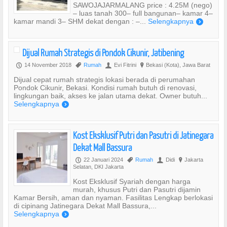
SAWOJAJARMALANG price : 4.25M (nego)
– luas tanah 300– full bangunan– kamar 4–
kamar mandi 3– SHM dekat dengan : –...
Selengkapnya
)
Dijual Rumah Strategis di Pondok Cikunir, Jatibening
14 November 2018
Rumah
Evi Fitrini
Bekasi (Kota), Jawa Barat
P
,
U
?
Dijual cepat rumah strategis lokasi berada di perumahan
Pondok Cikunir, Bekasi. Kondisi rumah butuh di renovasi,
lingkungan baik, akses ke jalan utama dekat. Owner butuh...
Selengkapnya
)
Kost Eksklusif Putri dan Pasutri di Jatinegara
Dekat Mall Bassura
22 Januari 2024
Rumah
Didi
Jakarta
P
,
U
?
Selatan, DKI Jakarta
Kost Eksklusif Syariah dengan harga
murah, khusus Putri dan Pasutri dijamin
Kamar Bersih, aman dan nyaman. Fasilitas Lengkap berlokasi
di cipinang Jatinegara Dekat Mall Bassura,...
Selengkapnya
)