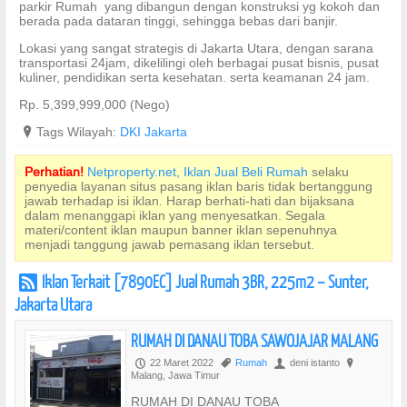
parkir Rumah yang dibangun dengan konstruksi yg kokoh dan
berada pada dataran tinggi, sehingga bebas dari banjir.
Lokasi yang sangat strategis di Jakarta Utara, dengan sarana
transportasi 24jam, dikelilingi oleh berbagai pusat bisnis, pusat
kuliner, pendidikan serta kesehatan. serta keamanan 24 jam.
Rp. 5,399,999,000 (Nego)
?
Tags Wilayah:
DKI Jakarta
Perhatian!
Netproperty.net, Iklan Jual Beli Rumah
selaku
penyedia layanan situs pasang iklan baris tidak bertanggung
jawab terhadap isi iklan. Harap berhati-hati dan bijaksana
dalam menanggapi iklan yang menyesatkan. Segala
materi/content iklan maupun banner iklan sepenuhnya
menjadi tanggung jawab pemasang iklan tersebut.
Iklan Terkait [7890EC] Jual Rumah 3BR, 225m2 – Sunter,
r
Jakarta Utara
RUMAH DI DANAU TOBA SAWOJAJAR MALANG
22 Maret 2022
Rumah
deni istanto
P
,
U
?
Malang, Jawa Timur
RUMAH DI DANAU TOBA