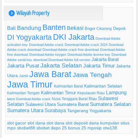
Wilayah Property
)
Banten
Bandung
Bekasi
Bali
Bogor
Depok
Cikarang
DKI Jakarta
DI Yogyakarta
Download Adobe
activation key
Download Adobe crack
Download Adobe crack 2024
Download
Adobe crack download
Download Adobe crack free download
Download Adobe
free download
Download Adobe keygen
Download Adobe license key
Download
Jakarta Barat
Adobe serial key
download Download Adobe full version
Jakarta Selatan
Jakarta Pusat
Jakarta Timur
Jakarta
Jawa Barat
Jawa Tengah
Utara
Jambi
Jawa Timur
Kalimantan Selatan
Kalimantan Barat
Lampung
Kalimantan Timur
Kalimantan Tengah
Kepulauan Riau
Sulawesi
Riau
Nusa Tenggara Barat
latest Download Adobe crack
Selatan
Sumatera Selatan
Sulawesi Utara
Sumatera Barat
Sumatera Utara
Surabaya
Tangerang
Yogyakarta
slot gacor
slot dana
slot dana
slot deposit dana
kumpulan situs
mpo
sbobet88
sbobet
depo 25 bonus 25
mposip
otw138