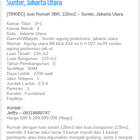
Sunter, Jakarta Utara
[7890EC] Jual Rumah 3BR, 225m2 – Sunter, Jakarta Utara
Kamar Tidur : 3+1
Kamar Mandi : 3
Kota : Jakarta Utara
Daerah/Wilayah : Sunter agung podomoro, jakarta utara
Alamat : Agung utara 8B blok A34 no.6 rt.007 rw.09 sunter
agung podomoro jak-ut
Luas Tanah : 126 m2
Luas Bangunan : 225 m2
Tahun Pembangunan : 0
Sertifikat : SHM
Daya Listrik : 2200 watt
Jalur Telepon : 1
Jumlah Lantai : 2,5 lt
Parkiran : 1
Kondisi : Furnished
Fasilitas :
Kontak :
Jeffry – 08118889747
Harga IDR 5,399,999,000 (Nego)
Rumah dengan luas tanah 126m2 dan luas bangunan 225m2,
memiliki 3 kamar tidur serta 3 kamar mandi dan 1 kamar
pembantu atau bisa digunakan menjadi gudang, serta 1 tempat