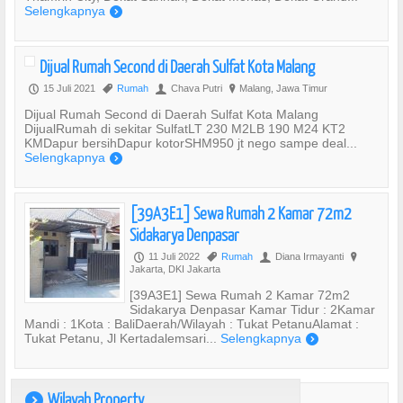
Selengkapnya
)
Dijual Rumah Second di Daerah Sulfat Kota Malang
15 Juli 2021
Rumah
Chava Putri
Malang, Jawa Timur
P
,
U
?
Dijual Rumah Second di Daerah Sulfat Kota Malang
DijualRumah di sekitar SulfatLT 230 M2LB 190 M24 KT2
KMDapur bersihDapur kotorSHM950 jt nego sampe deal...
Selengkapnya
)
[39A3E1] Sewa Rumah 2 Kamar 72m2
Sidakarya Denpasar
11 Juli 2022
Rumah
Diana Irmayanti
P
,
U
?
Jakarta, DKI Jakarta
[39A3E1] Sewa Rumah 2 Kamar 72m2
Sidakarya Denpasar Kamar Tidur : 2Kamar
Mandi : 1Kota : BaliDaerah/Wilayah : Tukat PetanuAlamat :
Tukat Petanu, Jl Kertadalemsari...
Selengkapnya
)
Wilayah Property
)