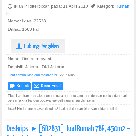
P
Iklan ini diterbitkan pada: 11 April 2019
,
Kategori:
Rumah
Nomor Iklan: 22528
Dilihat: 1583 kali
Hubungi Pengiklan
U
Nama: Diana Irmayanti
Domisili: Jakarta, DKI Jakarta
Lihat semua iklan dari member ini
- 2757 iklan
Kontak
Kirim Email
e
@
Tips:
Lakukan transaksi dengan cara bertemu langsung dengan penjual dan mari
bersama kita bangun budaya jual-beli yang aman dan sehat
Ingat!
Hindari membayar dimuka & hati-hati dengan iklan yang tidak realistis.
Deskripsi
[6B2B31] Jual Rumah 7BR, 450m2 –
]