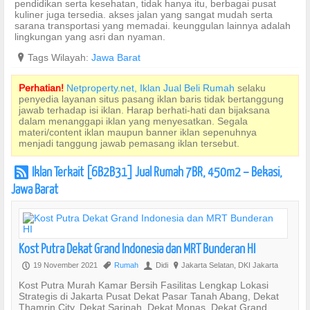
pendidikan serta kesehatan, tidak hanya itu, berbagai pusat
kuliner juga tersedia. akses jalan yang sangat mudah serta
sarana transportasi yang memadai. keunggulan lainnya adalah
lingkungan yang asri dan nyaman.
?
Tags Wilayah:
Jawa Barat
Perhatian!
Netproperty.net, Iklan Jual Beli Rumah
selaku
penyedia layanan situs pasang iklan baris tidak bertanggung
jawab terhadap isi iklan. Harap berhati-hati dan bijaksana
dalam menanggapi iklan yang menyesatkan. Segala
materi/content iklan maupun banner iklan sepenuhnya
menjadi tanggung jawab pemasang iklan tersebut.
Iklan Terkait [6B2B31] Jual Rumah 7BR, 450m2 – Bekasi,
r
Jawa Barat
Kost Putra Dekat Grand Indonesia dan MRT Bunderan HI
19 November 2021
Rumah
Didi
Jakarta Selatan, DKI Jakarta
P
,
U
?
Kost Putra Murah Kamar Bersih Fasilitas Lengkap Lokasi
Strategis di Jakarta Pusat Dekat Pasar Tanah Abang, Dekat
Thamrin City, Dekat Sarinah, Dekat Monas, Dekat Grand...