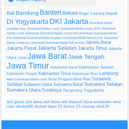
Banten
Bandung
Bekasi
Bali
Bogor
Depok
Cikarang
DKI Jakarta
DI Yogyakarta
Download Adobe
activation key
Download Adobe crack
Download Adobe crack 2024
Download
Adobe crack download
Download Adobe crack free download
Download Adobe
free download
Download Adobe keygen
Download Adobe license key
Download
Jakarta Barat
Adobe serial key
download Download Adobe full version
Jakarta Selatan
Jakarta Pusat
Jakarta Timur
Jakarta
Jawa Barat
Jawa Tengah
Utara
Jambi
Jawa Timur
Kalimantan Selatan
Kalimantan Barat
Lampung
Kalimantan Timur
Kalimantan Tengah
Kepulauan Riau
Sulawesi
Riau
Nusa Tenggara Barat
latest Download Adobe crack
Selatan
Sumatera Selatan
Sulawesi Utara
Sumatera Barat
Sumatera Utara
Surabaya
Tangerang
Yogyakarta
slot gacor
slot dana
slot dana
slot deposit dana
kumpulan situs
mpo
sbobet88
sbobet
depo 25 bonus 25
mposip
otw138