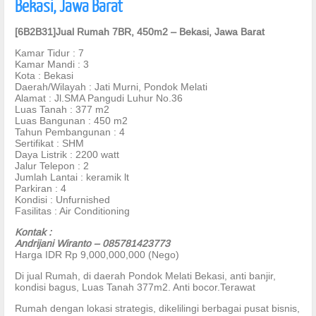
Bekasi, Jawa Barat
[6B2B31]Jual Rumah 7BR, 450m2 – Bekasi, Jawa Barat
Kamar Tidur : 7
Kamar Mandi : 3
Kota : Bekasi
Daerah/Wilayah : Jati Murni, Pondok Melati
Alamat : Jl.SMA Pangudi Luhur No.36
Luas Tanah : 377 m2
Luas Bangunan : 450 m2
Tahun Pembangunan : 4
Sertifikat : SHM
Daya Listrik : 2200 watt
Jalur Telepon : 2
Jumlah Lantai : keramik lt
Parkiran : 4
Kondisi : Unfurnished
Fasilitas : Air Conditioning
Kontak :
Andrijani Wiranto – 085781423773
Harga IDR Rp 9,000,000,000 (Nego)
Di jual Rumah, di daerah Pondok Melati Bekasi, anti banjir,
kondisi bagus, Luas Tanah 377m2. Anti bocor.Terawat
Rumah dengan lokasi strategis, dikelilingi berbagai pusat bisnis,